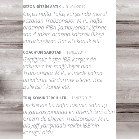
-
SEZON BİTSİN ARTIK
01/04/2017
Geçen hafta Tofaş karşısında moral
kazanan Trabzonspor M.P., hafta
arasında FIBA Şampiyonlar Ligi’nde
son 4 takım arasına kalarak ülkeyi
gururlandıran Banvit’i konuk etti.
-
COACH’UN SABOTAJI
18/03/2017
Geçtiğimiz hafta İBB karşısında
yakışıksız bir mağlubiyet alan
Trabzonspor M.P., kümede kalma
umutlarını sürdürmek isteyen Best
Balıkesir’i konuk etti.
-
TRAJİKOMİK TERCİHLER
13/03/2017
Eksiklerine bu hafta takımın saha içi
organizasyonunda en önemli ismi olan
Green’i de ekleyen Trabzonspor M.P.,
playoff yarışındaki rakibi İBB’nin
konuğu oldu.