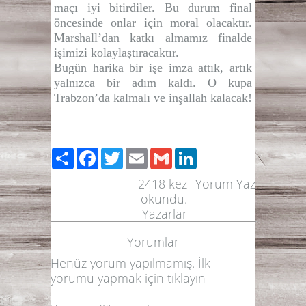
maçı iyi bitirdiler. Bu durum final
öncesinde onlar için moral olacaktır.
Marshall’dan katkı almamız finalde
işimizi kolaylaştıracaktır.
Bugün harika bir işe imza attık, artık
yalnızca bir adım kaldı. O kupa
Trabzon’da kalmalı ve inşallah
kalacak!
Paylaş
Facebook
Twitter
Email
Gmail
LinkedIn
2418
kez
Yorum Yaz
okundu.
Yazarlar
Yorumlar
Henüz yorum yapılmamış. İlk
yorumu yapmak için
tıklayın