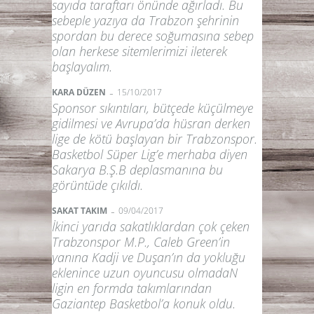
sayıda taraftarı önünde ağırladı. Bu
sebeple yazıya da Trabzon şehrinin
spordan bu derece soğumasına sebep
olan herkese sitemlerimizi ileterek
başlayalım.
-
KARA DÜZEN
15/10/2017
Sponsor sıkıntıları, bütçede küçülmeye
gidilmesi ve Avrupa’da hüsran derken
lige de kötü başlayan bir Trabzonspor.
Basketbol Süper Lig’e merhaba diyen
Sakarya B.Ş.B deplasmanına bu
görüntüde çıkıldı.
-
SAKAT TAKIM
09/04/2017
İkinci yarıda sakatlıklardan çok çeken
Trabzonspor M.P., Caleb Green’in
yanına Kadji ve Duşan’ın da yokluğu
eklenince uzun oyuncusu olmadaN
ligin en formda takımlarından
Gaziantep Basketbol’a konuk oldu.