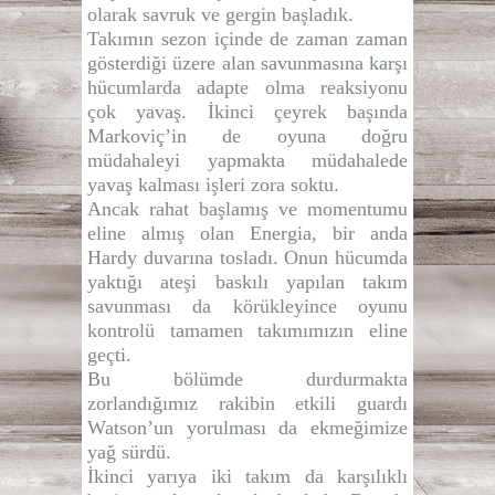
olarak savruk ve gergin başladık.
Takımın sezon içinde de zaman zaman
gösterdiği üzere alan savunmasına karşı
hücumlarda adapte olma reaksiyonu
çok yavaş. İkinci çeyrek başında
Markoviç’in de oyuna doğru
müdahaleyi yapmakta müdahalede
yavaş kalması işleri zora soktu.
Ancak rahat başlamış ve momentumu
eline almış olan Energia, bir anda
Hardy duvarına tosladı. Onun hücumda
yaktığı ateşi baskılı yapılan takım
savunması da körükleyince oyunu
kontrolü tamamen takımımızın eline
geçti.
Bu bölümde durdurmakta
zorlandığımız rakibin etkili guardı
Watson’un yorulması da ekmeğimize
yağ sürdü.
İkinci yarıya iki takım da karşılıklı