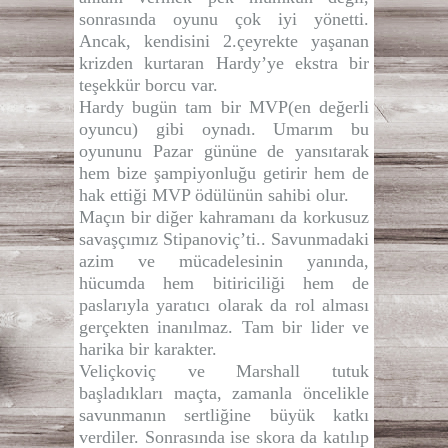
sonrasında oyunu çok iyi yönetti.
Ancak, kendisini 2.çeyrekte yaşanan
krizden kurtaran Hardy’ye ekstra bir
teşekkür borcu var.
Hardy bugün tam bir MVP(en değerli
oyuncu) gibi oynadı. Umarım bu
oyununu Pazar gününe de yansıtarak
hem bize şampiyonluğu getirir hem de
hak ettiği MVP ödülünün sahibi olur.
Maçın bir diğer kahramanı da korkusuz
savaşçımız Stipanoviç’ti.. Savunmadaki
azim ve mücadelesinin yanında,
hücumda hem bitiriciliği hem de
paslarıyla yaratıcı olarak da rol alması
gerçekten inanılmaz. Tam bir lider ve
harika bir karakter.
Veliçkoviç ve Marshall tutuk
başladıkları maçta, zamanla öncelikle
savunmanın sertliğine büyük katkı
verdiler. Sonrasında ise skora da katılıp