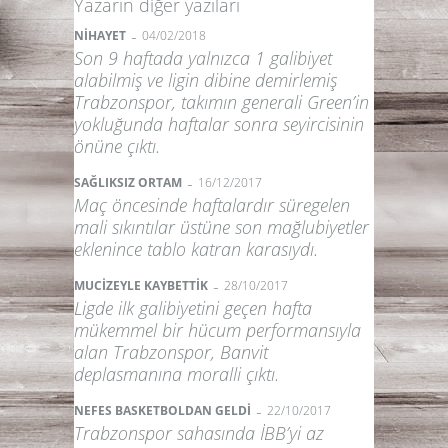
Yazarın diğer yazıları
-
NİHAYET
04/02/2018
Son 9 haftada yalnızca 1 galibiyet
alabilmiş ve ligin dibine demirlemiş
Trabzonspor, takımın generali Green’in
yokluğunda haftalar sonra seyircisinin
önüne çıktı.
-
SAĞLIKSIZ ORTAM
16/12/2017
Maç öncesinde haftalardır süregelen
mali sıkıntılar üstüne son mağlubiyetler
eklenince tablo katran karasıydı.
-
MUCİZEYLE KAYBETTİK
28/10/2017
Ligde ilk galibiyetini geçen hafta
mükemmel bir hücum performansıyla
alan Trabzonspor, Banvit
deplasmanına moralli çıktı.
-
NEFES BASKETBOLDAN GELDİ
22/10/2017
Trabzonspor sahasında İBB’yi az