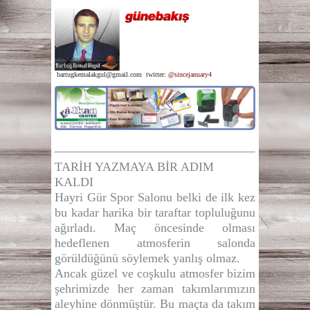
bartugkemalakgul@gmail.com
twitter:
@
sincejanuary4
TARİH YAZMAYA BİR ADIM
KALDI
Hayri Gür Spor Salonu belki de ilk kez
bu kadar harika bir taraftar topluluğunu
ağırladı. Maç öncesinde olması
hedeflenen atmosferin salonda
görüldüğünü söylemek yanlış olmaz.
Ancak güzel ve coşkulu atmosfer bizim
şehrimizde her zaman takımlarımızın
aleyhine dönmüştür. Bu maçta da takım