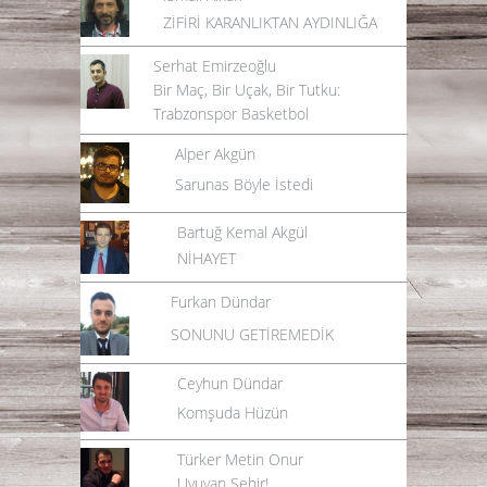
ZİFİRİ KARANLIKTAN AYDINLIĞA
Serhat Emirzeoğlu
Bir Maç, Bir Uçak, Bir Tutku:
Trabzonspor Basketbol
Alper Akgün
Sarunas Böyle İstedi
Bartuğ Kemal Akgül
NİHAYET
Furkan Dündar
SONUNU GETİREMEDİK
Ceyhun Dündar
Komşuda Hüzün
Türker Metin Onur
Uyuyan Şehir!