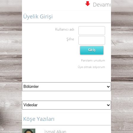
Devamı
Üyelik Girişi
Kullanıcı adı
Şifre
Parolamı unuttum
Üye olmak istiyorum
Köşe Yazıları
İsmail Alkan