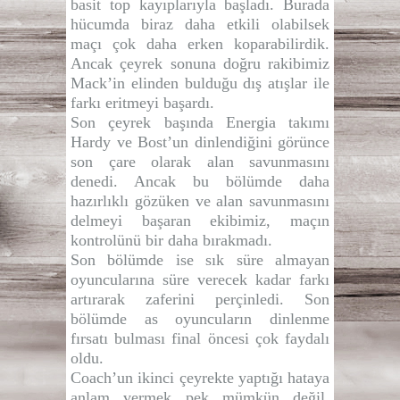
basit top kayıplarıyla başladı. Burada
hücumda biraz daha etkili olabilsek
maçı çok daha erken koparabilirdik.
Ancak çeyrek sonuna doğru rakibimiz
Mack’in elinden bulduğu dış atışlar ile
farkı eritmeyi başardı.
Son çeyrek başında Energia takımı
Hardy ve Bost’un dinlendiğini görünce
son çare olarak alan savunmasını
denedi. Ancak bu bölümde daha
hazırlıklı gözüken ve alan savunmasını
delmeyi başaran ekibimiz, maçın
kontrolünü bir daha bırakmadı.
Son bölümde ise sık süre almayan
oyuncularına süre verecek kadar farkı
artırarak zaferini perçinledi. Son
bölümde as oyuncuların dinlenme
fırsatı bulması final öncesi çok faydalı
oldu.
Coach’un ikinci çeyrekte yaptığı hataya
anlam vermek pek mümkün değil,