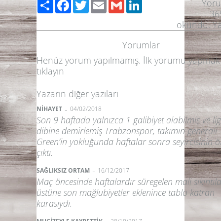
Paylaş
Facebook
Twitter
Email
Gmail
LinkedIn
Yor
36
okundu.
Ya
Yorumlar
Henüz yorum yapılmamış. İlk yorumu yapmak 
tıklayın
Yazarın diğer yazıları
-
NİHAYET
04/02/2018
Son 9 haftada yalnızca 1 galibiyet alabilmiş ve lig
dibine demirlemiş Trabzonspor, takımın generali
Green’in yokluğunda haftalar sonra seyircisinin 
çıktı.
-
SAĞLIKSIZ ORTAM
16/12/2017
Maç öncesinde haftalardır süregelen mali sıkıntıl
üstüne son mağlubiyetler eklenince tablo katran
karasıydı.