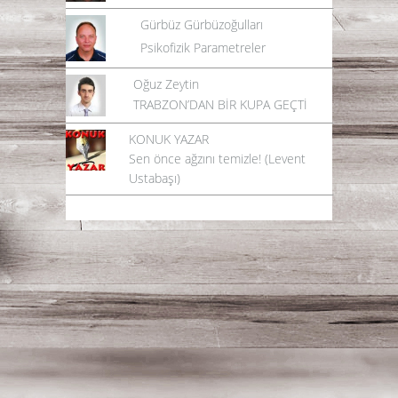
Gürbüz Gürbüzoğulları
Psikofizik Parametreler
Oğuz Zeytin
TRABZON’DAN BİR KUPA GEÇTİ
KONUK YAZAR
Sen önce ağzını temizle! (Levent
Ustabaşı)