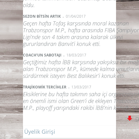
oldu.
-
SEZON BİTSİN ARTIK
01/04/2017
Geçen hafta Tofaş karşısında moral kazanan
Trabzonspor M.P., hafta arasında FIBA Şampiyon
Ligi’nde son 4 takım arasına kalarak ülkeyi
gururlandıran Banvit’i konuk etti.
-
COACH’UN SABOTAJI
18/03/2017
Geçtiğimiz hafta İBB karşısında yakışıksız bir mağ
alan Trabzonspor M.P., kümede kalma umutların
sürdürmek isteyen Best Balıkesir’i konuk etti.
-
TRAJİKOMİK TERCİHLER
13/03/2017
Eksiklerine bu hafta takımın saha içi organizasy
en önemli ismi olan Green’i de ekleyen Trabzons
M.P., playoff yarışındaki rakibi İBB’nin konuğu ol
D
Üyelik Girişi