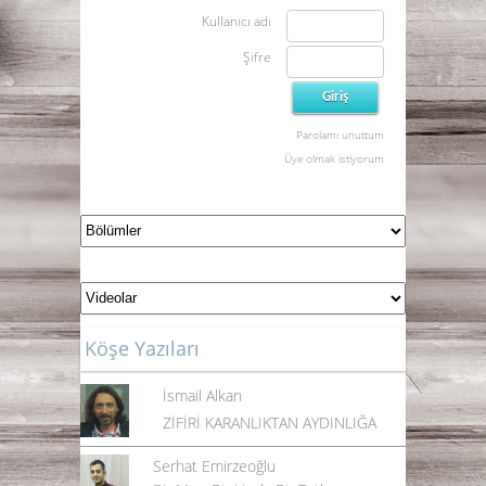
Kullanıcı adı
Şifre
Parolamı unuttum
Üye olmak istiyorum
Köşe Yazıları
İsmail Alkan
ZİFİRİ KARANLIKTAN AYDINLIĞA
Serhat Emirzeoğlu