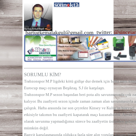
twitter:
@
sinceja
bartugkemalakgul@gmail.com
SORUMLU KİM?
Trabzonspor M.P ligdeki kötü gidişe dur demek için hafta arası kend
Eurocup maçı oynayan Beşiktaş. S.J ile karşılaştı.
Trabzonspor M.P sezon başından beri pota altı savunmasında çok za
kalıyor. Bu zaafiyeti sezon içinde zaman zaman alan savunmasıyla 
çalıştık. Hafta arasında ise son çeyrekte Kinsey ve Kulig’in bireysel
etkisiyle takımın bu zaafiyeti kapatarak maçı kazanabildik. Ancak 
olarak savunma yapmadığımız sürece bu zaafiyetin üstünden gelme
mümkün değil.
Banvit karşılaşmasında oldukça fazla süre alıp yorulan Kinsey, hü