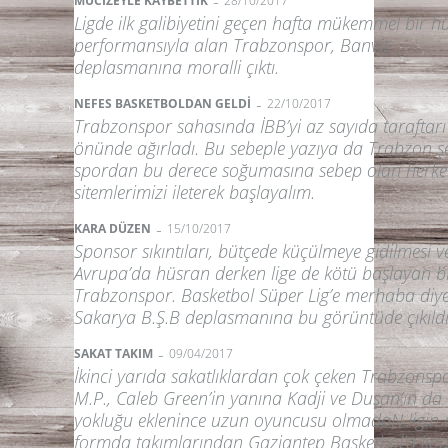
-
MUCİZEYLE KAYBETTİK
28/10/2017
Ligde ilk galibiyetini geçen hafta mükemmel bir 
performansıyla alan Trabzonspor, Banvit
deplasmanına moralli çıktı.
-
NEFES BASKETBOLDAN GELDİ
22/10/2017
Trabzonspor sahasında İBB’yi az sayıda taraftarı
önünde ağırladı. Bu sebeple yazıya da Trabzon ş
spordan bu derece soğumasına sebep olan herke
sitemlerimizi ileterek başlayalım.
-
KARA DÜZEN
15/10/2017
Sponsor sıkıntıları, bütçede küçülmeye gidilmesi v
Avrupa’da hüsran derken lige de kötü başlayan b
Trabzonspor. Basketbol Süper Lig’e merhaba diy
Sakarya B.Ş.B deplasmanına bu görüntüde çıkıldı
-
SAKAT TAKIM
09/04/2017
İkinci yarıda sakatlıklardan çok çeken Trabzonsp
M.P., Caleb Green’in yanına Kadji ve Duşan’ın da
yokluğu eklenince uzun oyuncusu olmadaN ligin 
formda takımlarından Gaziantep Basketbol’a ko