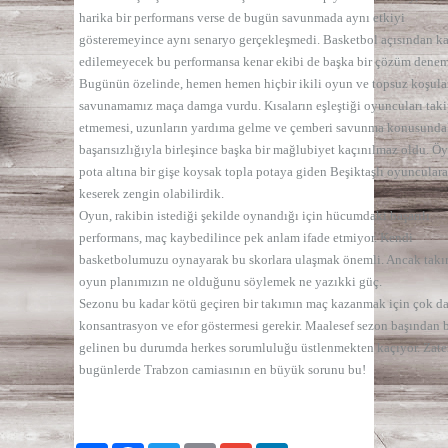
harika bir performans verse de bugün savunmada aynı etkiyi
gösteremeyince aynı senaryo gerçekleşmedi. Basketbol açısından k
edilemeyecek bu performansa kenar ekibi de başka bir çözüm denem
Bugünün özelinde, hemen hemen hiçbir ikili oyun ve topsuz koşula
savunamamız maça damga vurdu. Kısaların eşleştiği oyuncuları tak
etmemesi, uzunların yardıma gelme ve çemberi savunma konusunda
başarısızlığıyla birleşince başka bir mağlubiyet kaçınılmaz oldu. Öy
pota altına bir gişe koysak topla potaya giden Beşiktaşlı oyunculara
keserek zengin olabilirdik.
Oyun, rakibin istediği şekilde oynandığı için hücumdaki başarılı
performans, maç kaybedilince pek anlam ifade etmiyor. Kendi
basketbolumuzu oynayarak bu skorlara ulaşmak önemli. Ancak takı
oyun planımızın ne olduğunu söylemek ne yazıkki güç.
Sezonu bu kadar kötü geçiren bir takımın maç kazanmak için çok da
konsantrasyon ve efor göstermesi gerekir. Maalesef sezon başından b
gelinen bu durumda herkes sorumluluğu üstlenmekten kaçıyor. Zat
bugünlerde Trabzon camiasının en büyük sorunu bu!