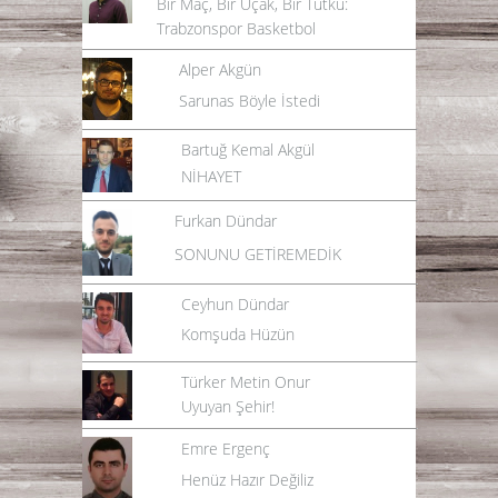
Bir Maç, Bir Uçak, Bir Tutku:
Trabzonspor Basketbol
Alper Akgün
Sarunas Böyle İstedi
Bartuğ Kemal Akgül
NİHAYET
Furkan Dündar
SONUNU GETİREMEDİK
Ceyhun Dündar
Komşuda Hüzün
Türker Metin Onur
Uyuyan Şehir!
Emre Ergenç
Henüz Hazır Değiliz