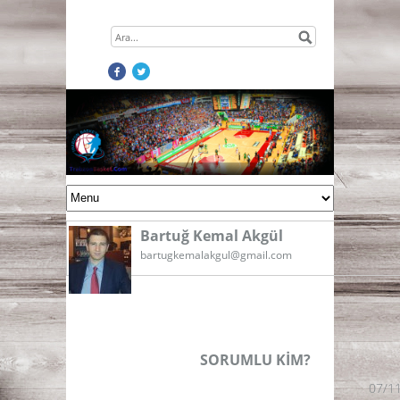
Bartuğ Kemal Akgül
bartugkemalakgul@gmail.com
SORUMLU KİM?
07/1