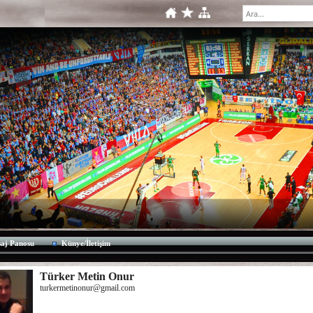
aj Panosu
Künye/İletişim
Türker Metin Onur
turkermetinonur@gmail.com