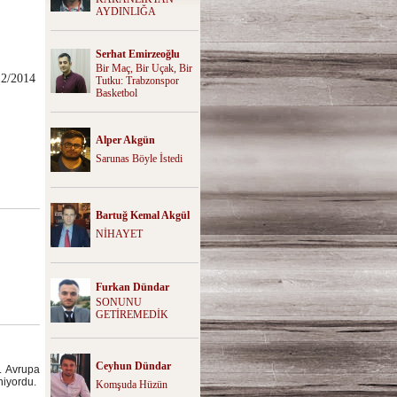
AYDINLIĞA
Serhat Emirzeoğlu
Bir Maç, Bir Uçak, Bir
12/2014
Tutku: Trabzonspor
Basketbol
Alper Akgün
Sarunas Böyle İstedi
Bartuğ Kemal Akgül
NİHAYET
Furkan Dündar
SONUNU
GETİREMEDİK
Ceyhun Dündar
1. Avrupa
niyordu.
Komşuda Hüzün