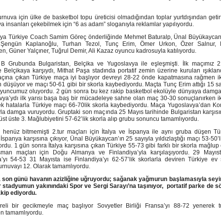
urnuva için ülke de basketbol topu üreticisi olmadığından toplar yurtdışından getirt
a insanları çekebilmek için “6 as adam” sloganıyla reklamlar yapılıyordu.
ya Türkiye Coach Samim Göreç önderliğinde Mehmet Baturalp, Ünal Büyükaycan
 Şengün Kaplanoğlu, Turhan Tezol, Tunç Erim, Ömer Urkon, Özer Salnur, 
n, Güner Yalçıner, Tuğrul Demir, Ali Kazaz oyuncu kadrosuyla katılıyordu.
 B Grubunda Bulgaristan, Belçika ve Yugoslavya ile eşleşmişti. İlk maçımız 
e Belçikaya karşıydı, Mithat Paşa stadında portatif zemin üzerine kurulan ışıkla
çına çıkan Türkiye maça iyi başlıyor devreyi 28-22 önde kapatmasına rağmen iki
düşüyor ve maçı 50-61 gibi bir skorla kaybediyordu. Maçta Tunç Erim attığı 15 s
oyuncumuz oluyordu. 2 gün sonra bu kez rakip basketbol ekolüyle dünyaya damg
ya’ydı ilk yarısı başa baş bir mücadeleye sahne olan maç 30-30 sonuçlanırken ik
ek hatalarla Türkiye maçı 66-70lik skorla kaybediyordu. Maça Yugoslavya’dan Kor
yla damga vuruyordu. Gruptaki son maçında 25 Mayıs tarihinde Bulgaristan karşısı
üst üste 3. Mağlubiyetini 57-62’lik skorla alıp grubu sonuncu tamamlıyordu.
 henüz bitmemişti 2.tur maçları için İtalya ve İspanya ile aynı gruba düşen Tü
İspanya karşısına çıkıyor, Ünal Büyükaycan’ın 25 sayıyla yıldızlaştığı maçı 53-50’l
rdu. 1 gün sonra İtalya karşısına çıkan Türkiye 55-73 gibi farklı bir skorla mağlup
man maçları için Doğu Almanya ve Finlandiya’yla karşılaşıyordu. 29 Mayı
’yı 54-53 31 Mayısta ise Finlandiya’yı 62-57’lik skorlarla deviren Türkiye ev s
turnuvayı 12. Olarak tamamlıyordu.
 son günü havanın azizliğine uğruyordu; sağanak yağmurun başlamasıyla seyir
r stadyumun yakınındaki Spor ve Sergi Sarayı’na taşınıyor, portatif parke de s
akip ediyordu.
reli bir gecikmeyle maç başlıyor Sovyetler Birliği Fransa’yı 88-72 yenerek t
n tamamlıyordu.