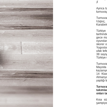
J
Ayrıca t
turnuvay
Turnuva
Uyguç,
Karabele
Türkiye
tarihind
gece ma
oyundan 
skorer 
Yugoslav
ufak tef
38 sayı
Türkiye 
Turnuva
Mayısta 
kazanıyo
14 Klas
Almanya
yaptığı 
Turnuva
takımla
onları t
Kısa sü
şampiyo