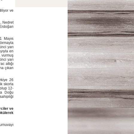
iliyor ve
, Nedret
Erdoğan
21 Mayıs
ndırmayla
nci yarı
ayıyla en
a vurmuş
inci yarı
ac attığı
na çıkan
rkiye 26
ik skorla
 olup 12-
sta Doğu
ahipliği
ciler ve
ökülerek
urnuvayı