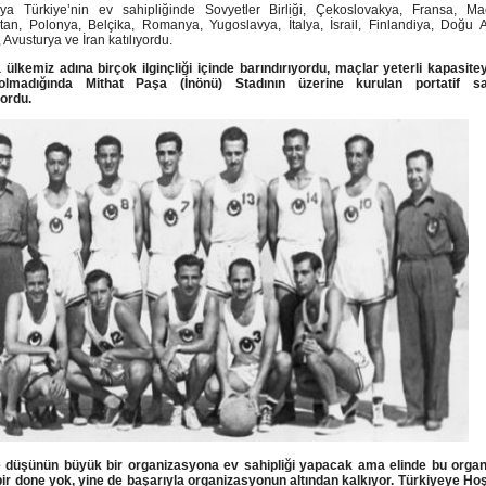
ya Türkiye’nin ev sahipliğinde Sovyetler Birliği, Çekoslovakya, Fransa, Mac
stan, Polonya, Belçika, Romanya, Yugoslavya, İtalya, İsrail, Finlandiya, Doğu 
 Avusturya ve İran katılıyordu.
 ülkemiz adına birçok ilginçliği içinde barındırıyordu, maçlar yeterli kapasite
olmadığında Mithat Paşa (İnönü) Stadının üzerine kurulan portatif sa
ordu.
e düşünün büyük bir organizasyona ev sahipliği yapacak ama elinde bu orga
çbir done yok, yine de başarıyla organizasyonun altından kalkıyor. Türkiyeye Hoş