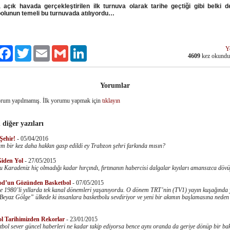
 açık havada gerçekleştirilen ilk turnuva olarak tarihe geçtiği gibi belki 
olunun temeli bu turnuvada atılıyordu…
Y
ylaş
Facebook
Twitter
Email
Gmail
LinkedIn
4609
kez okund
Yorumlar
rum yapılmamış. İlk yorumu yapmak için
tıklayın
 diğer yazıları
Şehir!
-
05/04/2016
 bir kez daha hakkın gasp edildi ey Trabzon şehri farkında mısın?
Giden Yol
-
27/05/2015
 Karadeniz hiç olmadığı kadar hırçındı, fırtınanın habercisi dalgalar kıyıları amansızca döv
od’un Gözünden Basketbol
-
07/05/2015
e 1980’li yıllarda tek kanal dönemleri yaşanıyordu. O dönem TRT’nin (TV1) yayın kuşağında 
“Beyaz Gölge” ülkede ki insanlara basketbolu sevdiriyor ve yeni bir akımın başlamasına neden
.
l Tarihimizden Rekorlar
-
23/01/2015
tbol sever güncel haberleri ne kadar takip ediyorsa bence aynı oranda da geriye dönüp bir ba