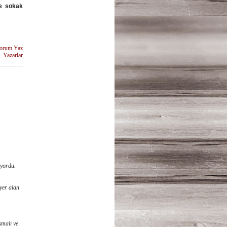
de sokak
orum Yaz
u.
Yazarlar
üyordu.
yer alan
kmalı ve