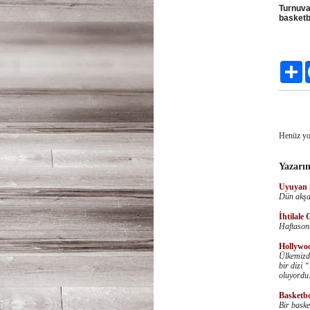
Turnuva
basketb
Pa
Henüz yo
Yazarın
Uyuyan 
Dün akşam
İhtilale 
Haftasonu
Hollywo
Ülkemizd
bir dizi 
oluyordu
Basketbo
Bir baske