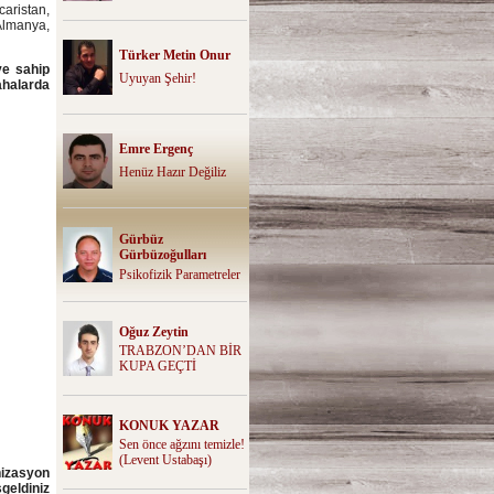
aristan,
Almanya,
Türker Metin Onur
ye sahip
Uyuyan Şehir!
halarda
Emre Ergenç
Henüz Hazır Değiliz
Gürbüz
Gürbüzoğulları
Psikofizik Parametreler
Oğuz Zeytin
TRABZON’DAN BİR
KUPA GEÇTİ
KONUK YAZAR
Sen önce ağzını temizle!
(Levent Ustabaşı)
nizasyon
geldiniz