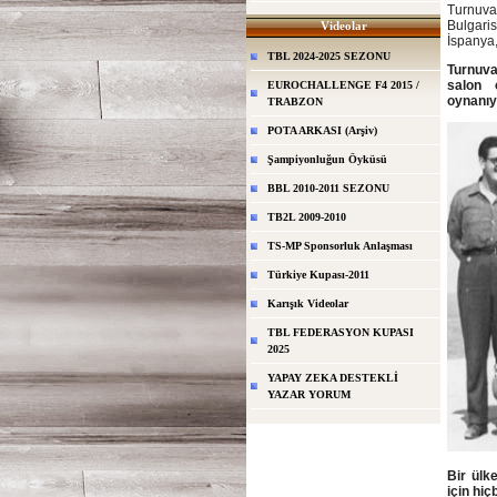
Turnuva
Bulgari
Videolar
İspanya,
TBL 2024-2025 SEZONU
Turnuva
salon 
EUROCHALLENGE F4 2015 /
oynanıy
TRABZON
POTA ARKASI (Arşiv)
Şampiyonluğun Öyküsü
BBL 2010-2011 SEZONU
TB2L 2009-2010
TS-MP Sponsorluk Anlaşması
Türkiye Kupası-2011
Karışık Videolar
TBL FEDERASYON KUPASI
2025
YAPAY ZEKA DESTEKLİ
YAZAR YORUM
Bir ülk
için hi