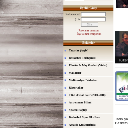
Üyelik Girişi
Kullanıcı adı
Şifre
Parolamı unuttum
Üye olmak istiyorum
Bölümler
Yazarlar (Arşiv)
Basketbol Tarihçemiz
Fikstür & Maç Özetleri (Video)
Makaleler
Multimedya / Videolar
Röportajlar
TB2L/Final Four (2009-2010)
Antrenman Bilimi
Sporcu Sağlığı
Basketbol Spor Okulları
Tarih ya
Basketbo
Amatör Kulüplerimiz