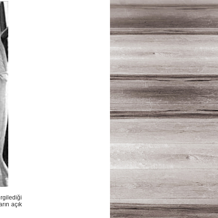
gilediği
rın açık