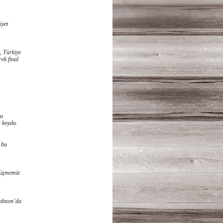
iyet
, Türkiye
ek final
bu
a koydu.
 bu
 düşmemiz
rabzon’da