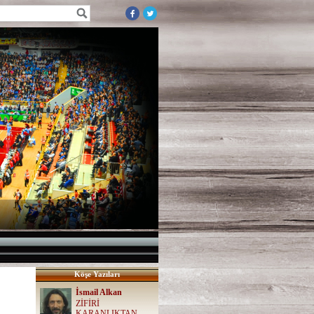
Köşe Yazıları
İsmail Alkan
ZİFİRİ
KARANLIKTAN