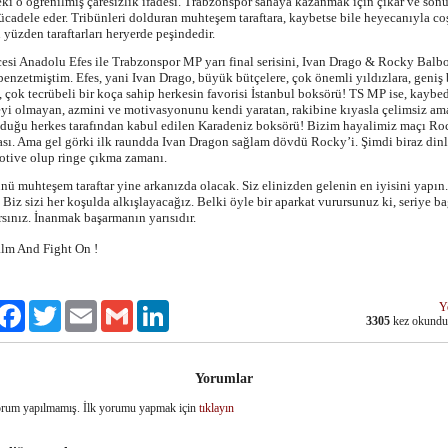
i o öğrenilmiş çaresizlik ifadesi. Trabzonspor sahaya kazanmak için çıkar ve son
cadele eder. Tribünleri dolduran muhteşem taraftara, kaybetse bile heyecanıyla c
u yüzden taraftarları heryerde peşindedir.
esi Anadolu Efes ile Trabzonspor MP yarı final serisini, Ivan Drago & Rocky Balb
enzetmiştim. Efes, yani Ivan Drago, büyük bütçelere, çok önemli yıldızlara, geniş 
 çok tecrübeli bir koça sahip herkesin favorisi İstanbul boksörü! TS MP ise, kaybe
eyi olmayan, azmini ve motivasyonunu kendi yaratan, rakibine kıyasla çelimsiz ama
lduğu herkes tarafından kabul edilen Karadeniz boksörü! Bizim hayalimiz maçı Ro
sı. Ama gel görki ilk raundda Ivan Dragon sağlam dövdü Rocky’i. Şimdi biraz dinl
otive olup ringe çıkma zamanı.
nü muhteşem taraftar yine arkanızda olacak. Siz elinizden gelenin en iyisini yapın.
 Biz sizi her koşulda alkışlayacağız. Belki öyle bir aparkat vurursunuz ki, seriye ba
rsınız. İnanmak başarmanın yarısıdır.
lm And Fight On !
Y
ylaş
Facebook
Twitter
Email
Gmail
LinkedIn
3305
kez okund
Yorumlar
rum yapılmamış. İlk yorumu yapmak için
tıklayın