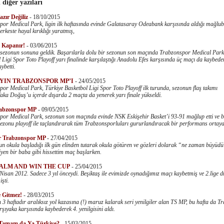
 diğer yazıları
zır Değiliz
-
18/10/2015
or Medical Park, ligin ilk haftasında evinde Galatasaray Odeabank karşısında aldığı mağlub
erkeste hayal kırıklığı yaratmış,
 Kapanır!
-
03/06/2015
 sezonun sonuna geldik. Başarılarla dolu bir sezonun son maçında Trabzonspor Medical Park
 Ligi Spor Toto Playoff yarı finalinde karşılaştığı Anadolu Efes karşısında üç maçı da kaybeder
ybetti.
YIN TRABZONSPOR MP’I
-
24/05/2015
or Medical Park, Türkiye Basketbol Ligi Spor Toto Playoff ilk turunda, sezonun flaş takımı
ka Doğuş’u içerde dışarda 2 maçta da yenerek yarı finale yükseldi.
rabzonspor MP
-
09/05/2015
por Medical Park, sezonun son maçında evinde NSK Eskişehir Basket’i 93-91 mağlup etti ve 
sezonu playoff ile taçlandırarak tüm Trabzonsporluları gururlandıracak bir performans ortay
er Trabzonspor MP
-
27/04/2015
 okula başladığı ilk gün elinden tutarak okula götüren ve gözleri dolarak “ne zaman büyüdü
yen bir baba gibi hissettim maç başlarken.
ALM AND WIN THE CUP
-
25/04/2015
Nisan 2012. Sadece 3 yıl önceydi. Beşiktaş ile evimizde oynadığımız maçı kaybetmiş ve 2.lige
şti.
 Gitmez!
-
28/03/2015
 3 haftadır aralıksız yol kazasına (!) maruz kalarak seri yenilgiler alan TS MP, bu hafta da T
şıyaka karşısında kaybederek 4. yenilgisini aldı.
Tamam da Ya Türkiye?
-
15/03/2015