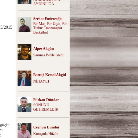
AYDINLIĞA
Serhat Emirzeoğlu
Bir Maç, Bir Uçak, Bir
05/2015
Tutku: Trabzonspor
Basketbol
Alper Akgün
Sarunas Böyle İstedi
Bartuğ Kemal Akgül
NİHAYET
Furkan Dündar
SONUNU
GETİREMEDİK
 güçlü
Ceyhun Dündar
ci
Komşuda Hüzün
,