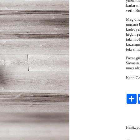
yüzündek
kadar mü
verir. B
Maç önc
maçına b
kadroya,
hiçbir ş
takım o
kazanma
tekrar m
Pazar gü
Savaşın.
maçı alı
Keep Ca
Pa
Henüz yo