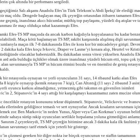
lerin çok altında bir performans sergiledi.
 geçtiğimiz Salı akşamı Anadolu Efes’in Türk Telekom’u Abdi İpekçi’de elediği ma
bir maç oldu. Dengede başlayan maç ilk çeyreğin ortasından itibaren tamamen Efes
ne geçmiş, inanılmaz akıcı hücumlar, müthiş top paylaşımı, yüzdeli dış atışlar ve t
unması ile maçı oldukça rahat kazanmıştı Efes.
amki Efes-TS MP maçında da ancak karbon kağıdıyla kopyalasanız bu kadar benzer
olabilirdi. Maça kötü başlamayan TS MP, rakibi karşısında alışılmış dişli savunmas
cumlarıyla maçın ilk 7-8 dakikasında Efes ile kora kor bir mücadeleye girişti. Devr
 2 dakika kala Efes koçu Ivkovic, Draper ve Lasme’yi kenara alıp, Heurtel ve Kristi
ürdüğünde olacaklar habersizdik. Bu dakikadan sonra vitesi yükselten Anadolu Efe
n ard arda bulduğu üçlükler olmak üzere inanılmaz yüzdeli hücum etti, topu çok iy
, alan savunmasıyla TS MP’ın hücum ritmini bozdu ve en önemlisi de geniş rotasyo
 kaldı.
ik bir rotasyonla oynayan ve yerli oyuncuların 31 sayı, 14 ribaund katkı alan Efes
da 8 kişiyle oynayıp (kemik rotasyon 7 kişi), Can Altıntığ (11 sayı 2 ribaund 3 asist
yerli oyuncu katkısı almadığımız, yetmezmiş gibi takımın en güvenilen isimleri
ic’in 2, Stipanovic’in 4 sayı attığı bir karşılaşmayı kazanmamız zaten mucize olur
c öncelikle rotasyon konusunu tekrar düşünmeli. Stipanovic, Velickovic ve Ivanov
a ellerinden geldiğince temaslı ve sert oynuyorlar. Ancak kısaların savunması içi
ylemek zor. Ben Markovic’in neden Yunus, Alper veya Can Korkmaz’ı oyunun belirl
inde sahaya sürüp rakip oyuncuları sertlikle hırpalama yoluna gitmediğini anlamı
 Sanırım 2.çeyrekteydi, TS MP çeyreğin bitimine ancak 3 dakika kala ilk faulünü y
anan savunmayı tarif etmek için yeterli bir gösterge.
c’in çözmesi gereken bir diğer nokta ise birçok oyuncunun ve staffın tamamının