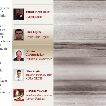
çın çok
’in
Türker Metin Onur
abiki
Uyuyan Şehir!
 bir
ı ve
Emre Ergenç
enin
Henüz Hazır Değiliz
c’i
s, başta
i
nu ile
Gürbüz
Gürbüzoğulları
Psikofizik Parametreler
)
du.
Oğuz Zeytin
TRABZON’DAN BİR
,
KUPA GEÇTİ
n aynı
i
ş
KONUK YAZAR
aptı. Bu
Sen önce ağzını temizle!
(Levent Ustabaşı)