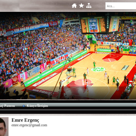
aj Panosu
Künye/İletişim
Emre Ergenç
emre.ergenc@gmail.com