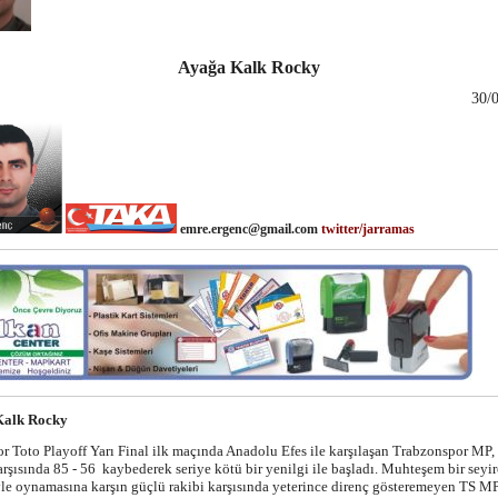
Ayağa Kalk Rocky
30/
emre.ergenc@gmail.com
twitter/jarramas
Kalk Rocky
 Toto Playoff Yarı Final ilk maçında Anadolu Efes ile karşılaşan Trabzonspor MP,
arşısında 85 - 56 kaybederek seriye kötü bir yenilgi ile başladı. Muhteşem bir seyir
le oynamasına karşın güçlü rakibi karşısında yeterince direnç gösteremeyen TS MP