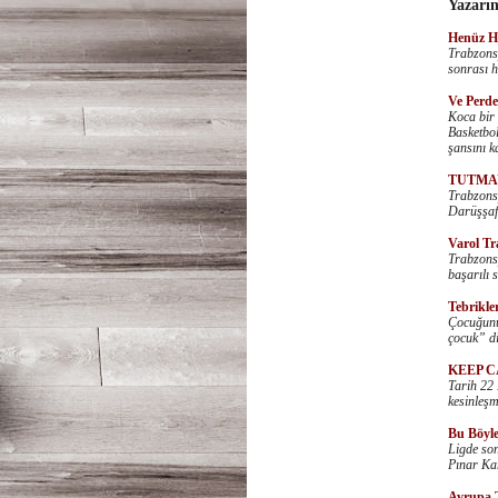
Yazarın
Henüz Ha
Trabzonsp
sonrası h
Ve Perde
Koca bir
Basketbol
şansını ka
TUTMA
Trabzonsp
Darüşşafa
Varol T
Trabzons
başarılı 
Tebrikl
Çocuğunun
çocuk” di
KEEP C
Tarih 22 
kesinleşmi
Bu Böyle
Ligde son
Pınar Kar
Avrupa 