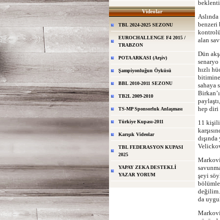
beklenti
Videolar
Aslında
benzeri 
TBL 2024-2025 SEZONU
kontrolü
EUROCHALLENGE F4 2015 /
alan sav
TRABZON
Dün akş
POTA ARKASI (Arşiv)
senaryo 
hızlı hü
Şampiyonluğun Öyküsü
bitimine
BBL 2010-2011 SEZONU
sahaya s
Birkan’ı
TB2L 2009-2010
paylaştı
hep diri
TS-MP Sponsorluk Anlaşması
Türkiye Kupası-2011
11 kişil
karşısın
Karışık Videolar
dışında 
Velickov
TBL FEDERASYON KUPASI
2025
Markovi
savunmad
YAPAY ZEKA DESTEKLİ
YAZAR YORUM
şeyi sö
bölümler
değilim.
da uygul
Markovi