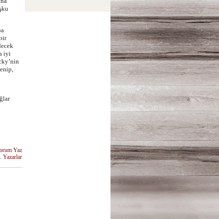
una
oşku
oa
bir
decek
 iyi
cky’nin
enip,
ğlar
orum Yaz
u.
Yazarlar