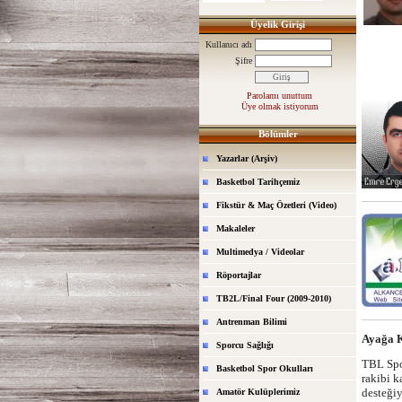
Üyelik Girişi
Kullanıcı adı
Şifre
Parolamı unuttum
Üye olmak istiyorum
Bölümler
Yazarlar (Arşiv)
Basketbol Tarihçemiz
Fikstür & Maç Özetleri (Video)
Makaleler
Multimedya / Videolar
Röportajlar
TB2L/Final Four (2009-2010)
Antrenman Bilimi
Ayağa 
Sporcu Sağlığı
TBL Spor
Basketbol Spor Okulları
rakibi k
desteğiy
Amatör Kulüplerimiz