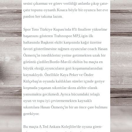
sesini çıkarmaz ve görev verildiği anlarda çıkıp çatır-
çatır topunu oynardı.Kısaca böyle bir oyuncu her eve
pardon her takıma lazım.
Spor Toto Türkiye Kupası'nda 8'li finallere yükselme
başarısını gösteren Trabzospor MP,Ligin ilk
haftasında Başkent ekibi karşısında kağıt üzerine
favori gösterilmesine rağmen oyuncular coach Hasan
Özmeriç'in istediklerini yerine getirmekten uzak bir
görüntü çizdiler.Bordo-Mavili ekibin bu maçta en
büyük eksiği,oyuncuların geri koşamamalarından
kaynaklıydı. Özellikle Kaya Peker ve Önder
Külçebaş'ın oyunda kaldıkları süreler içinde geriye
koşmada yaşanan sıkıntılar skora alehte olarak
yansımakta gecikmedi.Ayrıca hücumdaki telaşlı
oyun ve topu iyi çevirememekten kaynaklı
sıkıntılara Hasan Özmeriç'in bir an önce çare bulması
gerekiyor.
Bu maçta A.Ted Ankara Kolejliler'de oyuna giren-