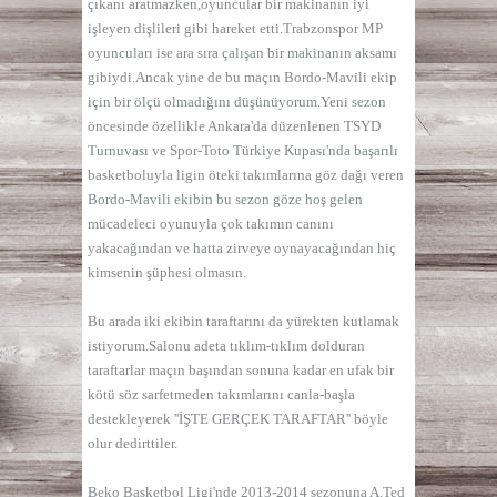
çıkanı aratmazken,oyuncular bir makinanın iyi
işleyen dişlileri gibi hareket etti.Trabzonspor MP
oyuncuları ise ara sıra çalışan bir makinanın aksamı
gibiydi.Ancak yine de bu maçın Bordo-Mavili ekip
için bir ölçü olmadığını düşünüyorum.Yeni sezon
öncesinde özellikle Ankara'da düzenlenen TSYD
Turnuvası ve Spor-Toto Türkiye Kupası'nda başarılı
basketboluyla ligin öteki takımlarına göz dağı veren
Bordo-Mavili ekibin bu sezon göze hoş gelen
mücadeleci oyunuyla çok takımın canını
yakacağından ve hatta zirveye oynayacağından hiç
kimsenin şüphesi olmasın.
Bu arada iki ekibin taraftarını da yürekten kutlamak
istiyorum.Salonu adeta tıklım-tıklım dolduran
taraftarlar maçın başından sonuna kadar en ufak bir
kötü söz sarfetmeden takımlarını canla-başla
destekleyerek ''İŞTE GERÇEK TARAFTAR'' böyle
olur dedirttiler.
Beko Basketbol Ligi'nde 2013-2014 sezonuna A.Ted