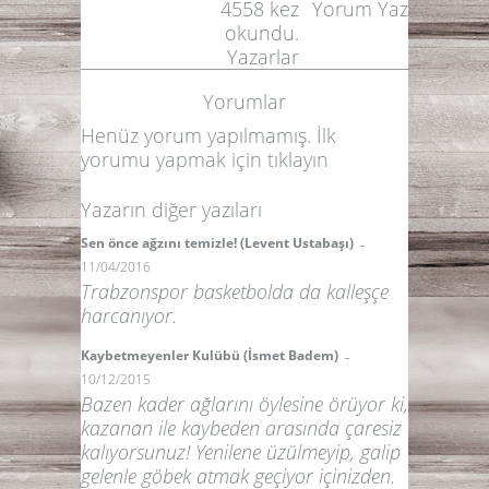
4558
kez
Yorum Yaz
okundu.
Yazarlar
Yorumlar
Henüz yorum yapılmamış. İlk
yorumu yapmak için
tıklayın
Yazarın diğer yazıları
-
Sen önce ağzını temizle! (Levent Ustabaşı)
11/04/2016
Trabzonspor basketbolda da kalleşçe
harcanıyor.
-
Kaybetmeyenler Kulübü (İsmet Badem)
10/12/2015
Bazen kader ağlarını öylesine örüyor ki,
kazanan ile kaybeden arasında çaresiz
kalıyorsunuz! Yenilene üzülmeyip, galip
gelenle göbek atmak geçiyor içinizden.