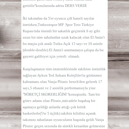
getirilir''konularında adeta DERS VERDİ.
İki takımdan da 5'er oyuncu çift haneli sayılar
üretirken,Trabzonspor MP Spor Toto Türkiye
Kupası'nda önemli bir sakatlık geçirerek 6 ay gibi
uzun bir süre sahalardan uzak kalacak olan El Amin'i
bu maçta çok aradı.Tutku Açık 15 sayı ve 10 asistle
(double-double) El Amin'i aratmamaya çalışsa da bu
gayreti galibiyet için yeterli olmadı.
Karşılaşmanın tüm istatistiklerinde rakibine üstünlük
sağlayan Aykon Ted Ankara Kolejliler'in görünmez
kahramanı olan Vanja Plisnic bench'den gelerek 17
sayı,5 ribaunt ve 2 asistlik performansıyla yine
''NÖBETÇİ SKORERLİĞİNİ ''konuşturdu. Tam bir
görev adamı olan Plisnic,mücadele başabaş bir
aşamaya geldiği anlarda attığı çok kritik
basketlerle(5'te 5 üçlük) rakibin kilidini açarak
takımını rahatlatan oyuncuların başında geldi.Vanja
Plisnic geçen sezonda da sürekli kenardan gelmesine