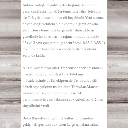
Ankara Kolejliler galibiyetle başlama sevincini
yaşarken,Başkent'in diğer temsilcisi Türk Telekom
ise Tofaş deplasmanından eli boş döndü.Yeni sezona
baştan aşağı yenilenen bir kadroyla giren Ankara
ekibi,Bursa temsilcisi karşısında istatistiklerin
genelinde üstün olmasına rağmen ribauntlarda(30-
25) ve 3 sayı çizgisinin içinden(2 sayı:%65,7-%55,2)
rakibini durduramayınca kaderine de razı olmak
zorunda kaldı.
A.Ted Ankara Kolejliler-Trabzonspor MP arasındaki
maçta olduğu gibi Tofaş-Türk Telekom
mücadelesinde de iki ekipten de 5'er oyuncu çift
haneli sayı yükünü üstlenirken,Tofaş'dan Marcus
Denmon 25 sayı,5 ribaunt ve 1 asistlik
performansıyla yeni takımına çok çabuk ısındığının
sinyallerini verdi.
Beko Basketbol Ligi'nin 2.haftası birbirinden
çekişmeli geçmesi beklenen karşılaşmalara sahne