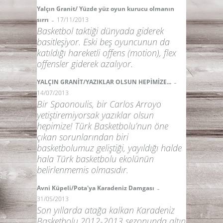
Yalçın Granit/ Yüzde yüz oyun kurucu olmanın
-
sırrı
17/11/2013
Basketbol taktiği dünyada giderek
basitleşiyor. Eski beş oyuncunun da
katıldığı hareketli offens (motion), flex
offensler giderek azalıyor.
-
YALÇIN GRANİT/YAZIKLAR OLSUN HEPİMİZE...
14/07/2013
Bir Spaonoulis, bir Carlos Arroyo
yetiştiremiyorsak yazıklar olsun
hepimize! Türk Basketbolu’nun öne
çıkan sorunlarından biri
basketbolumuz geliştiği, yayıldığı halde
hala Türk basketbolu ekolünün
belirlenmemis olmasıdır.
-
Avni Küpeli/Pota'ya Karadeniz Damgası
31/05/2013
Son yıllarda atağa kalkan Karadeniz
Basketbolu,2012-2013 sezonunda altın