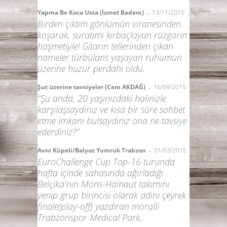
-
Yapma Be Koca Usta (İsmet Badem)
13/11/2015
Birden çıktım gönlümün viranesinden
koşarak, suratımı kırbaçlayan rüzgarın
haşmetiyle! Gitarın tellerinden çıkan
nameler türbülans yaşayan ruhumun
üzerine huzur perdahı oldu.
-
Şut üzerine tavsiyeler (Cem AKDAĞ)
16/09/2015
“Şu anda, 20 yaşınızdaki halinizle
karşılaşsaydınız ve kısa bir süre sohbet
etme imkanı bulsaydınız ona ne tavsiye
ederdiniz?”
-
Avni Küpeli/Balyoz Yumruk Trabzon
01/03/2015
EuroChallenge Cup Top-16 turunda
hafta içinde sahasında ağırladığı
Belçika'nın Mons-Hainaut takımını
yenip grup birincisi olarak adını çeyrek
finale(play-off) yazdıran moralli
Trabzonspor Medical Park,