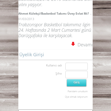
yılını yaşıyor.
-
Ahmet Külekçi/Basketbol Takımı Üvey Evlat Mı?
01/03/2013
Trabzonspor Basketbol takımımız ligin
24. Haftasında 2 Mart Cumartesi günü
Darüşşafaka ile karşılaşacak.
Devamı
Üyelik Girişi
Kullanıcı adı
Şifre
Parolamı unuttum
Üye olmak istiyorum