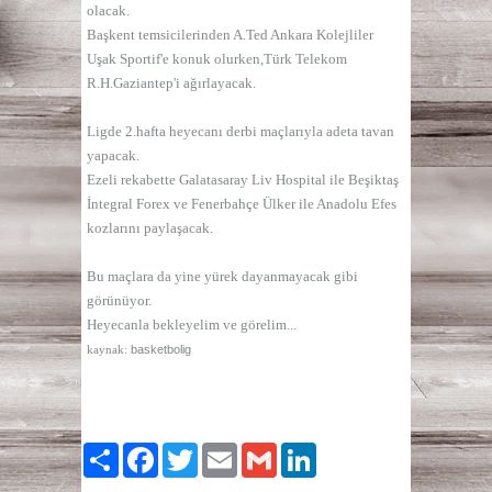
olacak.
Başkent temsicilerinden A.Ted Ankara Kolejliler
Uşak Sportif'e konuk olurken,Türk Telekom
R.H.Gaziantep'i ağırlayacak.
Ligde 2.hafta heyecanı derbi maçlarıyla adeta tavan
yapacak.
Ezeli rekabette Galatasaray Liv Hospital ile Beşiktaş
İntegral Forex ve Fenerbahçe Ülker ile Anadolu Efes
kozlarını paylaşacak.
Bu maçlara da yine yürek dayanmayacak gibi
görünüyor.
Heyecanla bekleyelim ve görelim...
kaynak:
basketbolig
Paylaş
Facebook
Twitter
Email
Gmail
LinkedIn