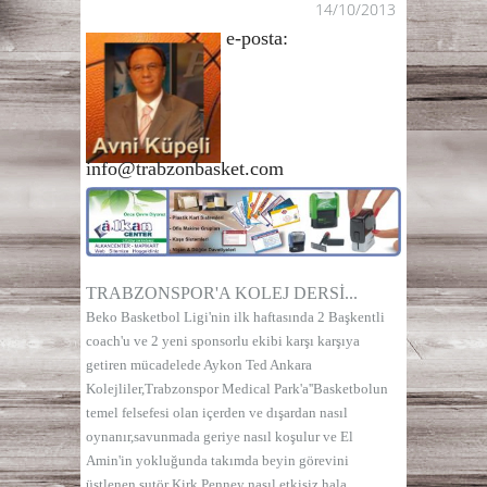
14/10/2013
e-posta:
info@trabzonbasket.com
TRABZONSPOR'A KOLEJ DERSİ...
Beko Basketbol Ligi'nin ilk haftasında 2 Başkentli
coach'u ve 2 yeni sponsorlu ekibi karşı karşıya
getiren mücadelede Aykon Ted Ankara
Kolejliler,Trabzonspor Medical Park'a''Basketbolun
temel felsefesi olan içerden ve dışardan nasıl
oynanır,savunmada geriye nasıl koşulur ve El
Amin'in yokluğunda takımda beyin görevini
üstlenen şutör Kirk Penney nasıl etkisiz hala