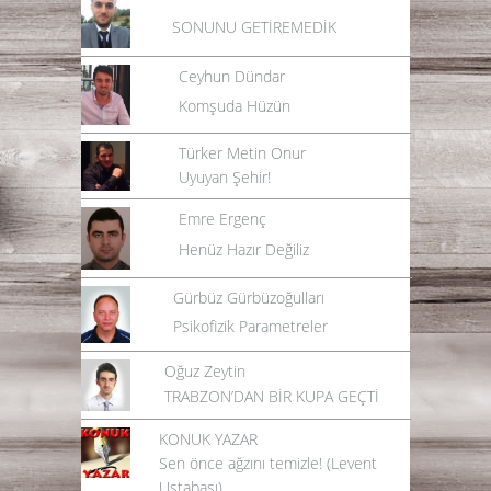
SONUNU GETİREMEDİK
Ceyhun Dündar
Komşuda Hüzün
Türker Metin Onur
Uyuyan Şehir!
Emre Ergenç
Henüz Hazır Değiliz
Gürbüz Gürbüzoğulları
Psikofizik Parametreler
Oğuz Zeytin
TRABZON’DAN BİR KUPA GEÇTİ
KONUK YAZAR
Sen önce ağzını temizle! (Levent
Ustabaşı)