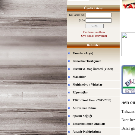
Üyelik Girişi
Kullanıcı adı
Şifre
Parolamı unuttum
Üye olmak istiyorum
Bölümler
Yazarlar (Arşiv)
Basketbol Tarihçemiz
Fikstür & Maç Özetleri (Video)
Makaleler
Multimedya / Videolar
Röportajlar
TB2L/Final Four (2009-2010)
Sen ön
Antrenman Bilimi
Trabzonsp
Sporcu Sağlığı
Bunu her 
Basketbol Spor Okulları
Belirli g
Amatör Kulüplerimiz