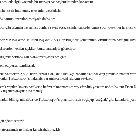
 basketle ilgili yazımda bir menajer ve bağlantılarından bahsettim.
ar ya da hatırlamak isteyenler bakabilirler.
aklarının uzantıları medyada da hakim.
or gibi takımlar ne zaman bunlara savaş açsa, sahada, parkede ‘temiz spor’ dese, her taraftan k
.
por MP Basketbol Kulübü Başkanı Abiş Hopikoğlu ve yönetiminin kuyruklarına bastığını söyl
esimlerden verilen tepkileri bunu tamamiyle gösteriyor.
diğimiz noktada son olarak medyadan ses çıktı!
lli ediyorlar kendilerini.
ere hakaretten 2,5 yıl hapis cezası alan, sicili oldukça kabarık eski basketçi şimdinin malum yaza
ğlu, Trabzonspor’u hakemleri aşağılıkça hedef aldığını söylüyor!
lerek yapılan hakem hatalarına kafayı takmamamışta vay efendim yönetim neden hakem Erşan Ka
k ilişkileri araştırılsına takmış..
inden bilir işi misali bir de Trabzonspor’u plan kurmakla suçlayıp ‘aşağılık’ gibi kelimlerin yan
git ağzını temizle.
t geçmişinde ne haltlar karıştırdığını açıkla!