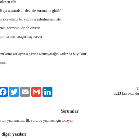
bilirsen tabi…
 ayı araştırılsın’ dedi de zoruna mı gitti!?
rica ederiz bir yılının araştırılmasını ister.
enin geçmişini de döküverir…
or camiası araştırmayı sever.
ınırlarını zorlayan o ağzına alamayacağın kadar da büyüktür!
aşma.
Y
ylaş
Facebook
Twitter
Email
Gmail
LinkedIn
5523
kez okund
Yorumlar
rum yapılmamış. İlk yorumu yapmak için
tıklayın
 diğer yazıları