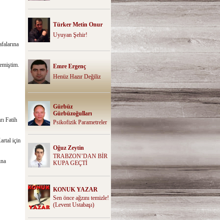
Türker Metin Onur
Uyuyan Şehir!
afalarına
emiştim.
Emre Ergenç
Henüz Hazır Değiliz
Gürbüz
Gürbüzoğulları
rı Fatih
Psikofizik Parametreler
rtal için
Oğuz Zeytin
TRABZON’DAN BİR
ına
KUPA GEÇTİ
KONUK YAZAR
Sen önce ağzını temizle!
(Levent Ustabaşı)