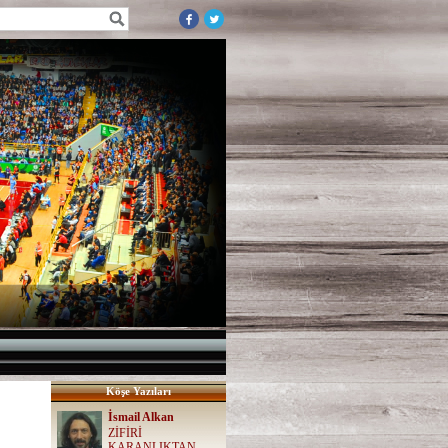
Köşe Yazıları
İsmail Alkan
ZİFİRİ
KARANLIKTAN