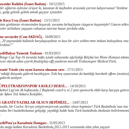
eyenler Kulübü (İsmet Badem)
-
10/12/2015
er ağlarını öylesine örüyor ki, kazanan ile kaybeden arasında çaresiz kalıyorsunuz! Yenilene
, galip gelenle göbek atmak geçiyor içinizden.
e Koca Usta (İsmet Badem)
-
13/11/2015
ktım gönlümün viranesinden koşarak, suratımı kırbaçlayan rüzgarın haşmetiyle! Gitarın teller
meler türbülans yaşayan ruhumun üzerine huzur perdahı oldu.
ine tavsiyeler (Cem AKDAĞ)
-
16/09/2015
 20 yaşınızdaki halinizle karşılaşsaydınız ve kısa bir süre sohbet etme imkanı bulsaydınız ona
derdiniz?”
peli/Balyoz Yumruk Trabzon
-
01/03/2015
enge Cup Top-16 turunda hafta içinde sahasında ağırladığı Belçika'nın Mons-Hainaut takımı
ncisi olarak adını çeyrek finale(play-off) yazdıran moralli Trabzonspor Medical Park,
ranit/ Yüzde yüz oyun kurucu olmanın sırrı
-
17/11/2013
 taktiği dünyada giderek basitleşiyor. Eski beş oyuncunun da katıldığı hareketli offens (motion),
 giderek azalıyor.
ÜPELİ/TRABZONSPOR'A KOLEJ DERSİ...
-
14/10/2013
etbol Ligi'nin ilk haftasında 2 Başkentli coach'u ve 2 yeni sponsorlu ekibi karşı karşıya getire
e Aykon Ted Ankara Kolejliler,
 GRANİT/YAZIKLAR OLSUN HEPİMİZE...
-
14/07/2013
oulis, bir Carlos Arroyo yetiştiremiyorsak yazıklar olsun hepimize! Türk Basketbolu’nun öne
ndan biri basketbolumuz geliştiği, yayıldığı halde hala Türk basketbolu ekolünün belirlenmem
.
eli/Pota'ya Karadeniz Damgası
-
31/05/2013
rda atağa kalkan Karadeniz Basketbolu,2012-2013 sezonunda altın yılını yaşıyor.