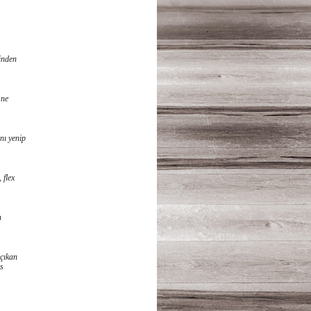
inden
 ne
nı yenip
 flex
n
 çıkan
is