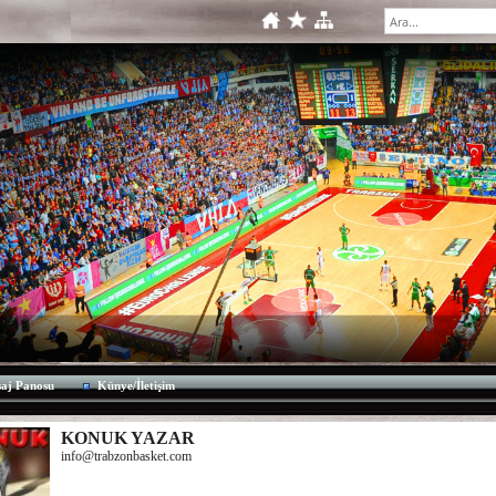
aj Panosu
Künye/İletişim
KONUK YAZAR
info@trabzonbasket.com