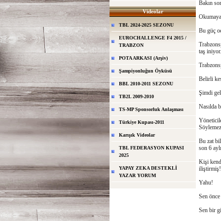
Bakın son
Videolar
Okumayanl
TBL 2024-2025 SEZONU
Bu güç od
EUROCHALLENGE F4 2015 /
Trabzonsp
TRABZON
taş iniyor
POTA ARKASI (Arşiv)
Trabzons
Şampiyonluğun Öyküsü
Belirli k
BBL 2010-2011 SEZONU
Şimdi gel
TB2L 2009-2010
Nasılda be
TS-MP Sponsorluk Anlaşması
Yöneticil
Türkiye Kupası-2011
Söylemezo
Karışık Videolar
Bu zat bi
son 6 aylı
TBL FEDERASYON KUPASI
2025
Kişi kend
YAPAY ZEKA DESTEKLİ
iliştirmiş!
YAZAR YORUM
Yahu!
Sen önce 
Sen bir gi