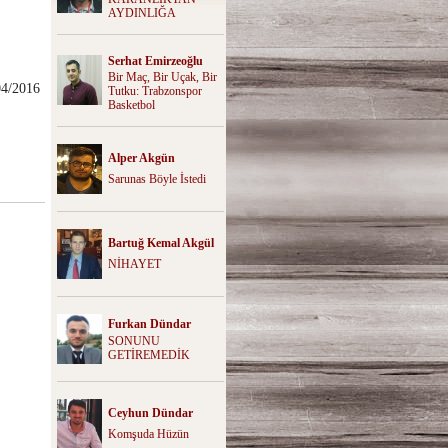
AYDINLIĞA
Serhat Emirzeoğlu
Bir Maç, Bir Uçak, Bir
04/2016
Tutku: Trabzonspor
Basketbol
Alper Akgün
Sarunas Böyle İstedi
Bartuğ Kemal Akgül
NİHAYET
Furkan Dündar
SONUNU
GETİREMEDİK
Ceyhun Dündar
Komşuda Hüzün