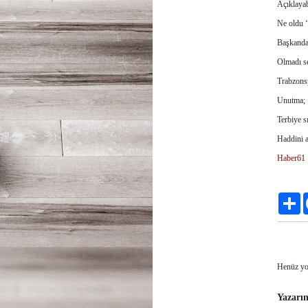
Açıklaya
Ne oldu ‘6
Başkandan 
Olmadı s
Trabzonsp
Unutma;
Terbiye s
Haddini 
Haber61
Pa
Henüz yo
Yazarın