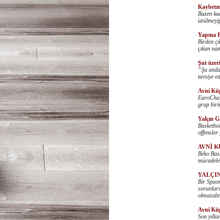
Kaybetm
Bazen kad
üzülmeyip
Yapma B
Birden çı
çıkan na
Şut üzer
“Şu anda,
tavsiye e
Avni Kü
EuroChall
grup biri
Yalçın G
Basketbol
offensler
AVNİ K
Beko Bask
mücadeled
YALÇIN
Bir Spaon
sorunları
olmasıdır
Avni Küp
Son yılla