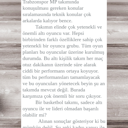
Trabzonspor MP takımında
konuşulması gereken konular
sıralamasında teknik konular çok
arkalarda kalıyor bence.
Takımın elinde çok yetenekli ve
önemli altı oyuncu var. Hepsi
birbirinden farklı özelliklere sahip çok
yetenekli bir oyuncu grubu. Tüm oyun
planları bu oyuncular üzerine kurulmuş
durumda. Bu altı kişilik takım her maç
otuz dakikanın üzerinde süre alarak
ciddi bir performans ortaya koyuyor.
tüm bu performansları tamamlayacak
ve bu oyuncuları yönetecek beyin şu an
takımda mevcut değil. Burada
karşımıza çok önemli bir soru çıkıyor.
Bir basketbol takımı, sadece altı
oyuncu ile ve lideri olmadan başarılı
olabilir mi?
Alınan sonuçlar gösteriyor ki bu
mümkün değil. Şu anki kadro yapısı ile