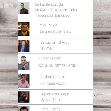
Serhat Emirzeoğlu
Bir Maç, Bir Uçak, Bir Tutku:
Trabzonspor Basketbol
Alper Akgün
Sarunas Böyle İstedi
Bartuğ Kemal Akgül
NİHAYET
Furkan Dündar
SONUNU GETİREMEDİK
Ceyhun Dündar
Komşuda Hüzün
Türker Metin Onur
Uyuyan Şehir!
Emre Ergenç