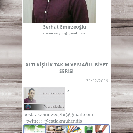
Serhat Emirzeoğlu
s.emirzeoglu@gmail.com
ALTI KİŞİLİK TAKIM VE MAĞLUBİYET
SERİSİ
31/12/2016
e-
posta:
s.emirzeoglu@gmail.com
twitter:
@catlakmuhendis