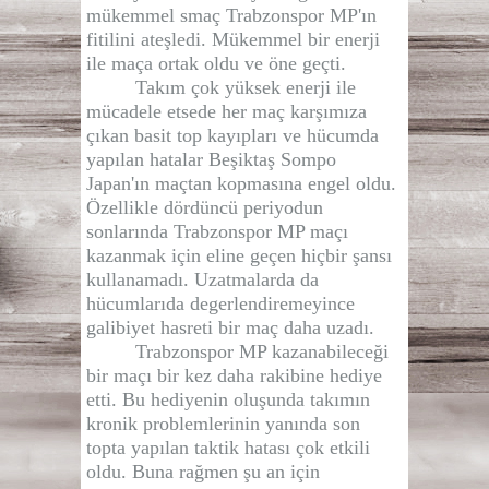
mükemmel smaç Trabzonspor MP'ın
fitilini ateşledi. Mükemmel bir enerji
ile maça ortak oldu ve öne geçti.
Takım çok yüksek enerji ile
mücadele etsede her maç karşımıza
çıkan basit top kayıpları ve hücumda
yapılan hatalar Beşiktaş Sompo
Japan'ın maçtan kopmasına engel oldu.
Özellikle dördüncü periyodun
sonlarında Trabzonspor MP maçı
kazanmak için eline geçen hiçbir şansı
kullanamadı. Uzatmalarda da
hücumlarıda degerlendiremeyince
galibiyet hasreti bir maç daha uzadı.
Trabzonspor MP kazanabileceği
bir maçı bir kez daha rakibine hediye
etti. Bu hediyenin oluşunda takımın
kronik problemlerinin yanında son
topta yapılan taktik hatası çok etkili
oldu. Buna rağmen şu an için