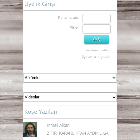
Üyelik Girişi
Kullanıcı adı
Şifre
Parolamı unuttum
Üye olmak istiyorum
Köşe Yazıları
İsmail Alkan
ZİFİRİ KARANLIKTAN AYDINLIĞA