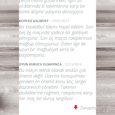
performansı gösterirken, ligin alt
sıralarında ki takımlarına karşı bir
küme düşme adayına dönüşüyor.
-
KEYİFSİZ GALİBİYET
07/01/2017
Bir basketbol takımı hayal edelim. Son
beş lig maçında sadece bir galibiyet
almışsınız. Son üç maçta rakiplerinize
mağlup olmuşsunuz. Zaten lige de
uzun bir mağlubiyet serisi ile
başlamışsınız.
-
OYUN KURUCU OLMAYINCA
25/12/2016
Bu maçın teknik olarak analizi çok
önemli değil. Üzerine konuşulması
gereken en önemli konu koç Sergei
Bazarevich yönetimi. Takımın
eksikliklerine rağmen, rakiplerine karşı
her maç bir duruş sergiliyor.
Devamı