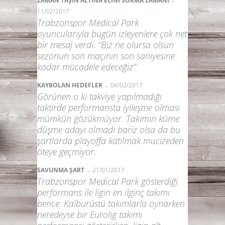
-
ZAMAN TAŞIN ALTINA ELİNİ SOKMA ZAMANI
11/02/2017
Trabzonspor Medical Park
oyuncularıyla bugün izleyenlere çok net
bir mesaj verdi. “Biz ne olursa olsun
sezonun son maçının son saniyesine
kadar mücadele edeceğiz”
-
KAYBOLAN HEDEFLER
04/02/2017
Görünen o ki takviye yapılmadığı
taktirde performansta iyileşme olması
mümkün gözükmüyor. Takımın küme
düşme adayı olmadı bariz olsa da bu
şartlarda playoffa katılmak mucizeden
öteye geçmiyor.
-
SAVUNMA ŞART
21/01/2017
Trabzonspor Medical Park gösterdiği
performans ile ligin en ilginç takımı
bence. Kalburüstü takımlarla oynarken
neredeyse bir Eurolig takımı