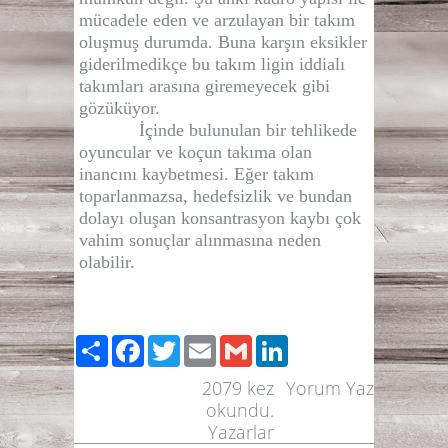
mücadele eden ve arzulayan bir takım
oluşmuş durumda. Buna karşın eksikler
giderilmedikçe bu takım ligin iddialı
takımları arasına giremeyecek gibi
gözüküyor.
İçinde bulunulan bir tehlikede
oyuncular ve koçun takıma olan
inancını kaybetmesi. Eğer takım
toparlanmazsa, hedefsizlik ve bundan
dolayı oluşan konsantrasyon kaybı çok
vahim sonuçlar alınmasına neden
olabilir.
Paylaş
Facebook
Twitter
Email
Gmail
LinkedIn
2079
kez
Yorum Yaz
okundu.
Yazarlar