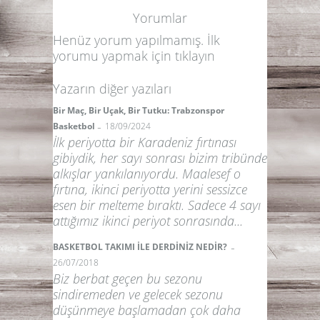
Yorumlar
Henüz yorum yapılmamış. İlk
yorumu yapmak için
tıklayın
Yazarın diğer yazıları
Bir Maç, Bir Uçak, Bir Tutku: Trabzonspor
-
Basketbol
18/09/2024
İlk periyotta bir Karadeniz fırtınası
gibiydik, her sayı sonrası bizim tribünde
alkışlar yankılanıyordu. Maalesef o
fırtına, ikinci periyotta yerini sessizce
esen bir melteme bıraktı. Sadece 4 sayı
attığımız ikinci periyot sonrasında...
-
BASKETBOL TAKIMI İLE DERDİNİZ NEDİR?
26/07/2018
Biz berbat geçen bu sezonu
sindiremeden ve gelecek sezonu
düşünmeye başlamadan çok daha