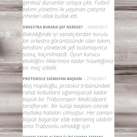
gereksiz durumlar ortaya çıktı. Futbol
takımı yönetimi ile yaşanan çatışma
zihinleri allak bullak etti.
-
ORKESTRA BURADA ŞEF NEREDE?
05/03/2017
Bakıldığında iyi sanatçılardan kurulu
bir orkestra görüntüsünde olan takım,
kendisini yönetecek şefi bulamayınca
sonuç kaçınılmazdı. Oyun kurucu
eksikliğini iliklerimize kadar hissettiğimiz
bir maç izledik.
-
PROTOKOLE SIĞMAYAN BAŞKAN
27/02/2017
Abiş Hopikoğlu, protokol tribünündeki
rahat koltuklara sığamayacak kadar
büyük bir Trabzonspor Medicalpark
taraftarıdır. Bir kulüp başkanı olarak
mutlaka hataları olmuştur. Her zaman
büyük başarılar elde edememiş olabilir
ama Trabzonlu olmadığı için