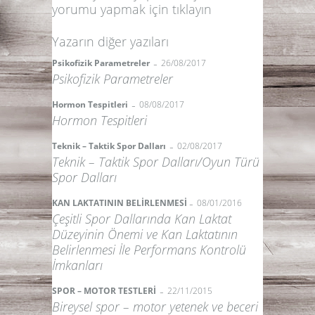
yorumu yapmak için
tıklayın
Yazarın diğer yazıları
-
Psikofizik Parametreler
26/08/2017
Psikofizik Parametreler
-
Hormon Tespitleri
08/08/2017
Hormon Tespitleri
-
Teknik – Taktik Spor Dalları
02/08/2017
Teknik – Taktik Spor Dalları/Oyun Türü
Spor Dalları
-
KAN LAKTATININ BELİRLENMESİ
08/01/2016
Çeşitli Spor Dallarında Kan Laktat
Düzeyinin Önemi ve Kan Laktatının
Belirlenmesi İle Performans Kontrolü
İmkanları
-
SPOR – MOTOR TESTLERİ
22/11/2015
Bireysel spor – motor yetenek ve beceri