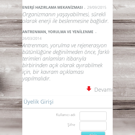
-
ENERJİ HAZIRLAMA MEKANİZMASI
29/09/2015
Organizmanın yaşayabilmesi, sürekli
olarak enerji ile beslenmesine bağlıdır.
-
ANTRENMAN, YORULMA VE YENİLENME
26/03/2014
Antrenman, yorulma ve rejenerasyon
bütünlüğüne değinilmeden önce, farklı
terimleri anlamları itibarıyla
birbirinden açık olarak ayırabilmek
için, bir kavram açıklaması
yapılmalıdır.
Devamı
Üyelik Girişi
Kullanıcı adı
Şifre