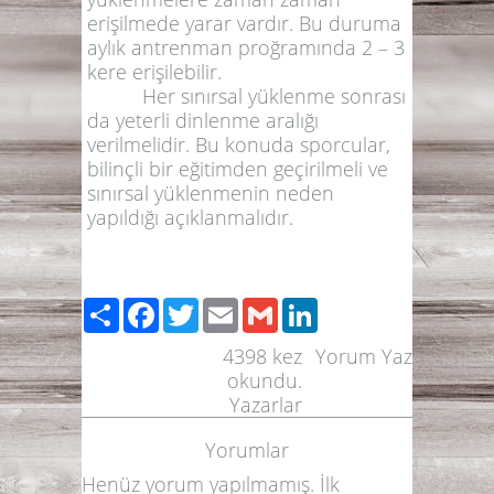
erişilmede yarar vardır. Bu duruma
aylık antrenman proğramında 2 – 3
kere erişilebilir.
Her sınırsal yüklenme sonrası
da yeterli dinlenme aralığı
verilmelidir. Bu konuda sporcular,
bilinçli bir eğitimden geçirilmeli ve
sınırsal yüklenmenin neden
yapıldığı açıklanmalıdır.
Paylaş
Facebook
Twitter
Email
Gmail
LinkedIn
4398
kez
Yorum Yaz
okundu.
Yazarlar
Yorumlar
Henüz yorum yapılmamış. İlk