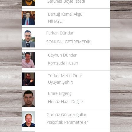
Sarunas Böyle İstedi
Bartuğ Kemal Akgül
NİHAYET
Furkan Dündar
SONUNU GETİREMEDİK
Ceyhun Dündar
Komşuda Hüzün
Türker Metin Onur
Uyuyan Şehir!
Emre Ergenç
Henüz Hazır Değiliz
Gürbüz Gürbüzoğulları
Psikofizik Parametreler