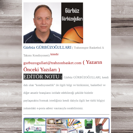
Gürbüz GÜRBÜZOĞULLARI
( Trabzonspor Basketbol A
kimdir
Takımı Kondisyoneri)
( Yazarın
gurbuzogullari@trabzonbasket.com
Önceki Yazıları )
EDİTÖR NOTU :
Gürbüz GÜRBÜZOĞULLARI, kendi
dalı olan "kondisyonerlik" ile ilgili bilgi ve birikimini, basketbol ve
diğer amatör branşların istifade edebileceği şekilde bizlerle
paylaşacaktır.Sormak istediğiniz kendi dalıyla ilgili her türlü bilgiyi
yukarıdaki e-posta adresi vasıtasıyla sorabilirsiniz.