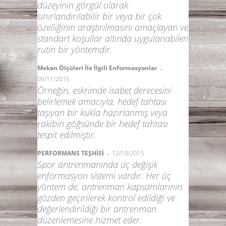
düzeyinin görgül olarak
sınırlandırılabilir bir veya bir çok
özelliğinin araştırılmasını amaçlayan ve
standart koşullar altında uygulanabilen
rutin bir yöntemdir.
-
Mekan Ölçüleri İle İlgili Enformasyonlar
06/11/2015
Örneğin, eskrimde isabet derecesini
belirlemek amacıyla, hedef tahtası
taşıyan bir kukla hazırlanmış veya
rakibin göğsünde bir hedef tahtası
tespit edilmiştir.
-
PERFORMANS TEŞHİSİ
12/10/2015
Spor antrenmanında üç değişik
enformasyon sistemi vardır. Her üç
yöntem de, antrenman kapsamlarının
gözden geçirilerek kontrol edildiği ve
değerlendirildiği bir antrenman
düzenlemesine hizmet eder.