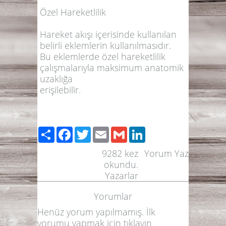
Özel Hareketlilik
Hareket akışı içerisinde kullanılan
belirli eklemlerin kullanılmasıdır.
Bu eklemlerde özel hareketlilik
çalışmalarıyla maksimum anatomik
uzaklığa
erişilebilir.
Paylaş
Facebook
Twitter
Email
Gmail
LinkedIn
9282
kez
Yorum Yaz
okundu.
Yazarlar
Yorumlar
Henüz yorum yapılmamış. İlk
yorumu yapmak için
tıklayın