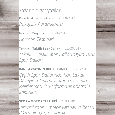
Yazarın diğer yazıları
-
Psikofizik Parametreler
26/08/2017
Psikofizik Parametreler
-
Hormon Tespitleri
08/08/2017
Hormon Tespitleri
-
Teknik – Taktik Spor Dalları
02/08/2017
Teknik – Taktik Spor Dalları/Oyun Türü
Spor Dalları
-
KAN LAKTATININ BELİRLENMESİ
08/01/2016
Çeşitli Spor Dallarında Kan Laktat
Düzeyinin Önemi ve Kan Laktatının
Belirlenmesi İle Performans Kontrolü
İmkanları
-
SPOR – MOTOR TESTLERİ
22/11/2015
Bireysel spor – motor yetenek ve beceri
düzeyinin görgül olarak