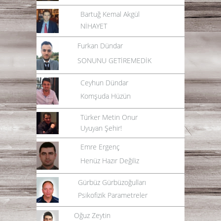
Bartuğ Kemal Akgül
NİHAYET
Furkan Dündar
SONUNU GETİREMEDİK
Ceyhun Dündar
Komşuda Hüzün
Türker Metin Onur
Uyuyan Şehir!
Emre Ergenç
Henüz Hazır Değiliz
Gürbüz Gürbüzoğulları
Psikofizik Parametreler
Oğuz Zeytin