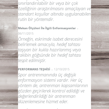
sınırlandırılabilir bir veya bir çok
özelliğinin araştırılmasını amaçlayan ve
standart koşullar altında uygulanabilen
rutin bir yöntemdir.
-
Mekan Ölçüleri İle İlgili Enformasyonlar
06/11/2015
Örneğin, eskrimde isabet derecesini
belirlemek amacıyla, hedef tahtası
taşıyan bir kukla hazırlanmış veya
rakibin göğsünde bir hedef tahtası
tespit edilmiştir.
-
PERFORMANS TEŞHİSİ
12/10/2015
Spor antrenmanında üç değişik
enformasyon sistemi vardır. Her üç
yöntem de, antrenman kapsamlarının
gözden geçirilerek kontrol edildiği ve
değerlendirildiği bir antrenman
düzenlemesine hizmet eder.