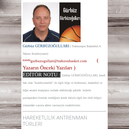
Gürbüz GÜRBÜZOĞULLARI
( Trabzonspor Basketbol A
Takımı Kondisyoneri)
(
kimdir
gurbuzogullari@trabzonbasket.com
Yazarın Önceki Yazıları )
EDİTÖR NOTU :
Gürbüz GÜRBÜZOĞULLARI, kendi
dalı olan "kondisyonerlik" ile ilgili bilgi ve birikimini, basketbol ve
diğer amatör branşların istifade edebileceği şekilde bizlerle
paylaşacaktır.Sormak istediğiniz kendi dalıyla ilgili her türlü bilgiyi
yukarıdaki e-posta adresi vasıtasıyla sorabilirsiniz.
HAREKETLİLİK ANTRENMAN
TÜRLERİ