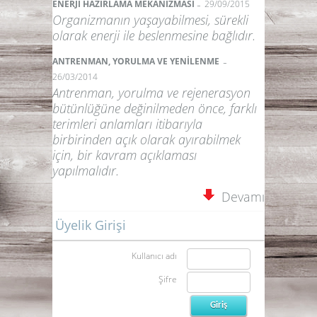
-
ENERJİ HAZIRLAMA MEKANİZMASI
29/09/2015
Organizmanın yaşayabilmesi, sürekli
olarak enerji ile beslenmesine bağlıdır.
-
ANTRENMAN, YORULMA VE YENİLENME
26/03/2014
Antrenman, yorulma ve rejenerasyon
bütünlüğüne değinilmeden önce, farklı
terimleri anlamları itibarıyla
birbirinden açık olarak ayırabilmek
için, bir kavram açıklaması
yapılmalıdır.
Devamı
Üyelik Girişi
Kullanıcı adı
Şifre