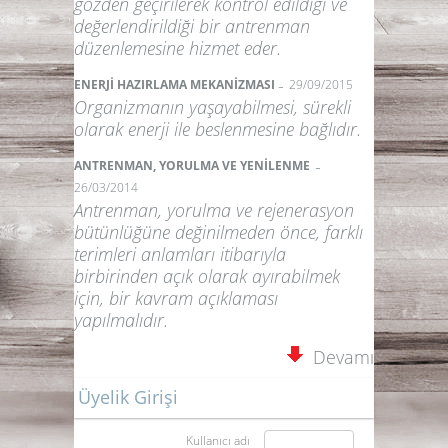
gözden geçirilerek kontrol edildiği ve
değerlendirildiği bir antrenman
düzenlemesine hizmet eder.
-
ENERJİ HAZIRLAMA MEKANİZMASI
29/09/2015
Organizmanın yaşayabilmesi, sürekli
olarak enerji ile beslenmesine bağlıdır.
-
ANTRENMAN, YORULMA VE YENİLENME
26/03/2014
Antrenman, yorulma ve rejenerasyon
bütünlüğüne değinilmeden önce, farklı
terimleri anlamları itibarıyla
birbirinden açık olarak ayırabilmek
için, bir kavram açıklaması
yapılmalıdır.
Devamı
Üyelik Girişi
Kullanıcı adı