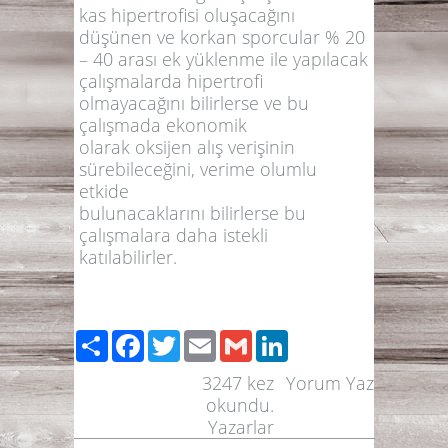
kas hipertrofisi oluşacağını
düşünen ve korkan sporcular % 20
– 40 arası ek yüklenme ile yapılacak
çalışmalarda hipertrofi
olmayacağını bilirlerse ve bu
çalışmada ekonomik
olarak oksijen alış verişinin
sürebileceğini, verime olumlu
etkide
bulunacaklarını bilirlerse bu
çalışmalara daha istekli
katılabilirler.
Paylaş
Facebook
Twitter
Email
Gmail
LinkedIn
3247
kez
Yorum Yaz
okundu.
Yazarlar