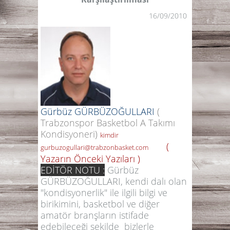
16/09/2010
Gürbüz GÜRBÜZOĞULLARI
(
Trabzonspor Basketbol A Takımı
Kondisyoneri)
kimdir
(
gurbuzogullari@trabzonbasket.com
Yazarın Önceki Yazıları )
EDİTÖR NOTU :
Gürbüz
GÜRBÜZOĞULLARI, kendi dalı olan
"kondisyonerlik" ile ilgili bilgi ve
birikimini, basketbol ve diğer
amatör branşların istifade
edebileceği şekilde bizlerle