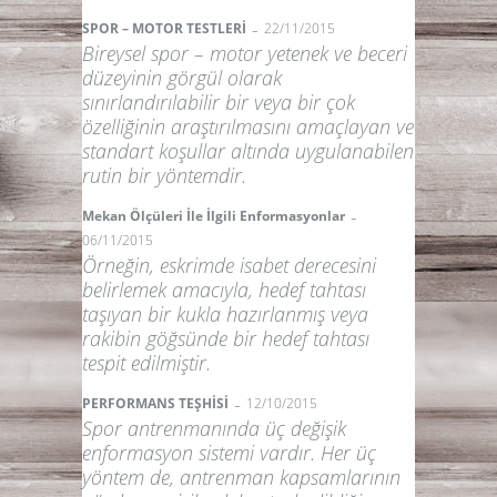
-
SPOR – MOTOR TESTLERİ
22/11/2015
Bireysel spor – motor yetenek ve beceri
düzeyinin görgül olarak
sınırlandırılabilir bir veya bir çok
özelliğinin araştırılmasını amaçlayan ve
standart koşullar altında uygulanabilen
rutin bir yöntemdir.
-
Mekan Ölçüleri İle İlgili Enformasyonlar
06/11/2015
Örneğin, eskrimde isabet derecesini
belirlemek amacıyla, hedef tahtası
taşıyan bir kukla hazırlanmış veya
rakibin göğsünde bir hedef tahtası
tespit edilmiştir.
-
PERFORMANS TEŞHİSİ
12/10/2015
Spor antrenmanında üç değişik
enformasyon sistemi vardır. Her üç
yöntem de, antrenman kapsamlarının