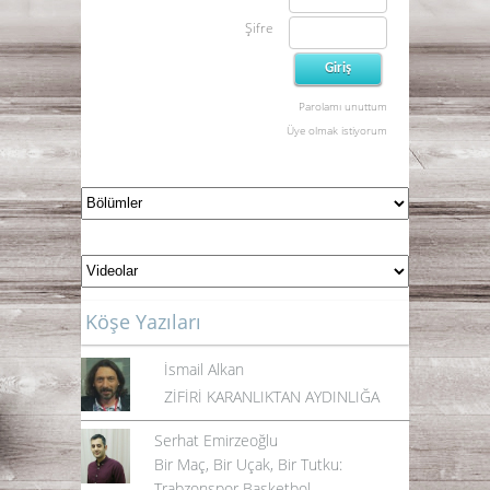
Şifre
Parolamı unuttum
Üye olmak istiyorum
Köşe Yazıları
İsmail Alkan
ZİFİRİ KARANLIKTAN AYDINLIĞA
Serhat Emirzeoğlu
Bir Maç, Bir Uçak, Bir Tutku:
Trabzonspor Basketbol