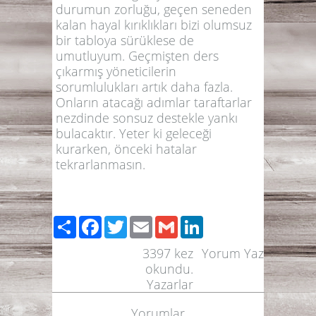
durumun zorluğu, geçen seneden
kalan hayal kırıklıkları bizi olumsuz
bir tabloya sürüklese de
umutluyum. Geçmişten ders
çıkarmış yöneticilerin
sorumlulukları artık daha fazla.
Onların atacağı adımlar taraftarlar
nezdinde sonsuz destekle yankı
bulacaktır. Yeter ki geleceği
kurarken, önceki hatalar
tekrarlanmasın.
Paylaş
Facebook
Twitter
Email
Gmail
LinkedIn
3397
kez
Yorum Yaz
okundu.
Yazarlar
Yorumlar