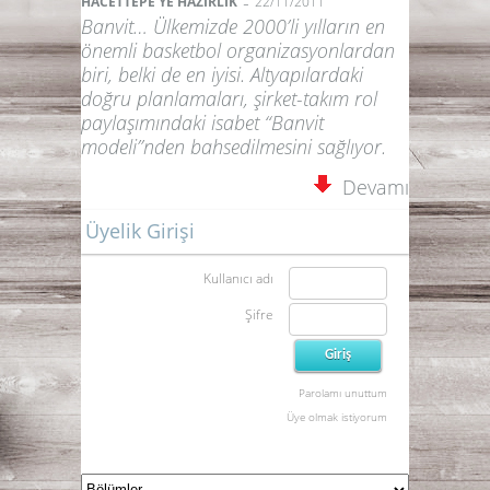
-
HACETTEPE’YE HAZIRLIK
22/11/2011
Banvit… Ülkemizde 2000’li yılların en
önemli basketbol organizasyonlardan
biri, belki de en iyisi. Altyapılardaki
doğru planlamaları, şirket-takım rol
paylaşımındaki isabet “Banvit
modeli”nden bahsedilmesini sağlıyor.
Devamı
Üyelik Girişi
Kullanıcı adı
Şifre
Parolamı unuttum
Üye olmak istiyorum