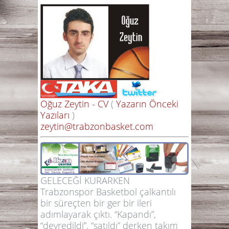
Oğuz Zeytin - CV
(
Yazarın Önceki
Yazıları
)
zeytin@trabzonbasket.com
GELECEĞİ KURARKEN
Trabzonspor Basketbol çalkantılı
bir süreçten bir ger bir ileri
adımlayarak çıktı. “Kapandı”,
“devredildi”, “satıldı” derken takım