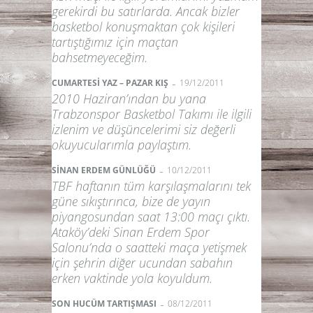
gerekirdi bu satırlarda. Ancak bizler
basketbol konuşmaktan çok kişileri
tartıştığımız için maçtan
bahsetmeyeceğim.
-
CUMARTESİ YAZ – PAZAR KIŞ
19/12/2011
2010 Haziran’ından bu yana
Trabzonspor Basketbol Takımı ile ilgili
izlenim ve düşüncelerimi siz değerli
okuyucularımla paylaştım.
-
SİNAN ERDEM GÜNLÜĞÜ
10/12/2011
TBF haftanın tüm karşılaşmalarını tek
güne sıkıştırınca, bize de yayın
piyangosundan saat 13:00 maçı çıktı.
Ataköy’deki Sinan Erdem Spor
Salonu’nda o saatteki maça yetişmek
için şehrin diğer ucundan sabahın
erken vaktinde yola koyuldum.
-
SON HUCÜM TARTIŞMASI
08/12/2011