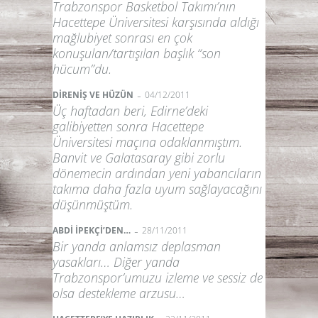
Trabzonspor Basketbol Takımı’nın
Hacettepe Üniversitesi karşısında aldığı
mağlubiyet sonrası en çok
konuşulan/tartışılan başlık “son
hücum”du.
-
DİRENİŞ VE HÜZÜN
04/12/2011
Üç haftadan beri, Edirne’deki
galibiyetten sonra Hacettepe
Üniversitesi maçına odaklanmıştım.
Banvit ve Galatasaray gibi zorlu
dönemecin ardından yeni yabancıların
takıma daha fazla uyum sağlayacağını
düşünmüştüm.
-
ABDİ İPEKÇİ’DEN…
28/11/2011
Bir yanda anlamsız deplasman
yasakları… Diğer yanda
Trabzonspor’umuzu izleme ve sessiz de
olsa destekleme arzusu…