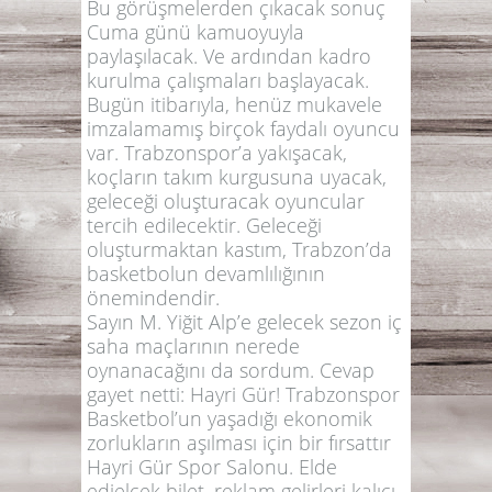
Bu görüşmelerden çıkacak sonuç
Cuma günü kamuoyuyla
paylaşılacak. Ve ardından kadro
kurulma çalışmaları başlayacak.
Bugün itibarıyla, henüz mukavele
imzalamamış birçok faydalı oyuncu
var. Trabzonspor’a yakışacak,
koçların takım kurgusuna uyacak,
geleceği oluşturacak oyuncular
tercih edilecektir. Geleceği
oluşturmaktan kastım, Trabzon’da
basketbolun devamlılığının
önemindendir.
Sayın M. Yiğit Alp’e gelecek sezon iç
saha maçlarının nerede
oynanacağını da sordum. Cevap
gayet netti: Hayri Gür! Trabzonspor
Basketbol’un yaşadığı ekonomik
zorlukların aşılması için bir fırsattır
Hayri Gür Spor Salonu. Elde
edielcek bilet, reklam gelirleri kalıcı