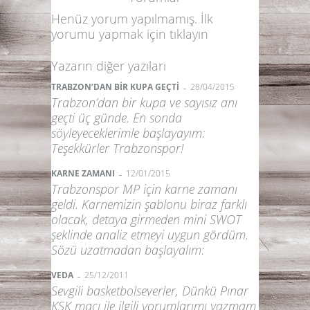
Henüz yorum yapılmamış. İlk
yorumu yapmak için
tıklayın
Yazarın diğer yazıları
-
TRABZON’DAN BİR KUPA GEÇTİ
28/04/2015
Trabzon’dan bir kupa ve sayısız anı
geçti üç günde. En sonda
söyleyeceklerimle başlayayım:
Teşekkürler Trabzonspor!
-
KARNE ZAMANI
12/01/2015
Trabzonspor MP için karne zamanı
geldi. Karnemizin şablonu biraz farklı
olacak, detaya girmeden mini SWOT
şeklinde analiz etmeyi uygun gördüm.
Sözü uzatmadan başlayalım:
-
VEDA
25/12/2011
Sevgili basketbolseverler, Dünkü Pınar
KSK maçı ile ilgili yorumlarımı yazmam