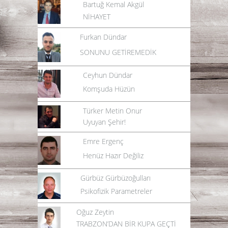
Bartuğ Kemal Akgül
NİHAYET
Furkan Dündar
SONUNU GETİREMEDİK
Ceyhun Dündar
Komşuda Hüzün
Türker Metin Onur
Uyuyan Şehir!
Emre Ergenç
Henüz Hazır Değiliz
Gürbüz Gürbüzoğulları
Psikofizik Parametreler
Oğuz Zeytin
TRABZON’DAN BİR KUPA GEÇTİ