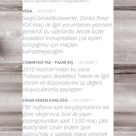
-
VEDA
25/12/2011
Sevgili basketbolseverler, Dünkü Pınar
KSK maçı ile ilgili yorumlarımı yazmam
gerekirdi bu satırlarda. Ancak bizler
basketbol konuşmaktan çok kişileri
tartıştığımız için maçtan
bahsetmeyeceğim.
-
CUMARTESİ YAZ – PAZAR KIŞ
19/12/2011
2010 Haziran’ından bu yana
Trabzonspor Basketbol Takımı ile ilgili
izlenim ve düşüncelerimi siz değerli
okuyucularımla paylaştım.
-
SİNAN ERDEM GÜNLÜĞÜ
10/12/2011
TBF haftanın tüm karşılaşmalarını tek
güne sıkıştırınca, bize de yayın
piyangosundan saat 13:00 maçı çıktı.
Ataköy’deki Sinan Erdem Spor
Salonu’nda o saatteki maça yetişmek