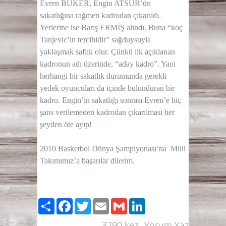
Evren BÜKER, Engin ATSÜR’ün
sakatlığına rağmen kadrodan çıkarıldı.
Yerlerine ise Barış ERMİŞ alındı. Buna “koç
Tanjevic’in tercihidir” sağduysuyla
yaklaşmak saflık olur. Çünkü ilk açıklanan
kadronun adı üzerinde, “aday kadro”. Yani
herhangi bir sakatlık durumunda gerekli
yedek oyuncuları da içinde bulunduran bir
kadro. Engin’in sakatlığı sonrası Evren’e hiç
şans verilemeden kadrodan çıkarılması her
şeyden öte ayıp!
2010 Basketbol Dünya Şampiyonası’na
Milli
Takımımız’a başarılar dilerim.
Paylaş
Facebook
Twitter
Email
Gmail
LinkedIn
3290
kez
Yorum Yaz