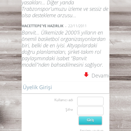
yasakları… Diğer yanda
Trabzonspor’umuzu izleme ve sessiz de
olsa destekleme arzusu…
-
HACETTEPE’YE HAZIRLIK
22/11/2011
Banvit… Ülkemizde 2000’li yılların en
önemli basketbol organizasyonlardan
biri, belki de en iyisi. Altyapılardaki
doğru planlamaları, şirket-takım rol
paylaşımındaki isabet “Banvit
modeli”nden bahsedilmesini sağlıyor.
Devamı
Üyelik Girişi
Kullanıcı adı
Şifre
Parolamı unuttum