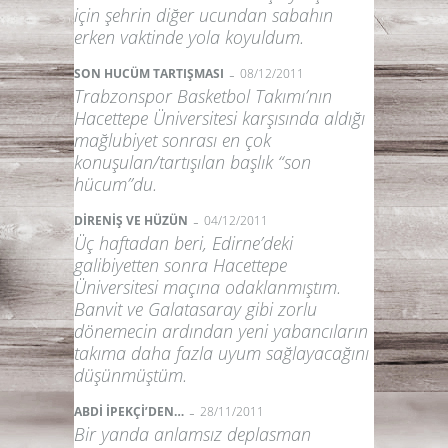
için şehrin diğer ucundan sabahın
erken vaktinde yola koyuldum.
-
SON HUCÜM TARTIŞMASI
08/12/2011
Trabzonspor Basketbol Takımı’nın
Hacettepe Üniversitesi karşısında aldığı
mağlubiyet sonrası en çok
konuşulan/tartışılan başlık “son
hücum”du.
-
DİRENİŞ VE HÜZÜN
04/12/2011
Üç haftadan beri, Edirne’deki
galibiyetten sonra Hacettepe
Üniversitesi maçına odaklanmıştım.
Banvit ve Galatasaray gibi zorlu
dönemecin ardından yeni yabancıların
takıma daha fazla uyum sağlayacağını
düşünmüştüm.
-
ABDİ İPEKÇİ’DEN…
28/11/2011
Bir yanda anlamsız deplasman