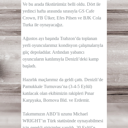
Ve bu arada fikstürümüz belli oldu. Dört ile
yedinci hafta arasında sırasıyla GS Cafe
Crown, FB Ülker, Efes Pilsen ve BJK Cola
Turka ile oynayacağız.
Ağustos ayı başında Trabzon’da toplanan
yerli oyuncularımız kondisyon çalışmalarıyla
güç depoladılar. Ardından yabancı
oyuncuların katılımıyla Denizli’deki kamp
başladı.
Hazırlık maçlarımız da geldi çattı. Denizli’de
Pamukkale Turnuvası’na (3-4-5 Eylül)
katılacak olan ekibimizin rakipleri Pınar
Karşıyaka, Bornova Bld. ve Erdemir.
Takımımızın ABD’li uzunu Michael
WRIGHT’ın Türk statüsünde oynayabilmesi
için gerekli girişimler yapıldı. 20 Eylül’e