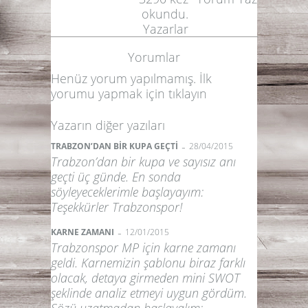
okundu.
Yazarlar
Yorumlar
Henüz yorum yapılmamış. İlk
yorumu yapmak için
tıklayın
Yazarın diğer yazıları
-
TRABZON’DAN BİR KUPA GEÇTİ
28/04/2015
Trabzon’dan bir kupa ve sayısız anı
geçti üç günde. En sonda
söyleyeceklerimle başlayayım:
Teşekkürler Trabzonspor!
-
KARNE ZAMANI
12/01/2015
Trabzonspor MP için karne zamanı
geldi. Karnemizin şablonu biraz farklı
olacak, detaya girmeden mini SWOT
şeklinde analiz etmeyi uygun gördüm.
Sözü uzatmadan başlayalım: