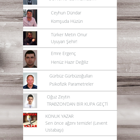
Ceyhun Dündar
Komşuda Hüzün
Türker Metin Onur
Uyuyan Şehir!
Emre Ergenç
Henüz Hazır Değiliz
Gürbüz Gürbüzoğulları
Psikofizik Parametreler
Oğuz Zeytin
TRABZON’DAN BİR KUPA GEÇTİ
KONUK YAZAR
Sen önce ağzını temizle! (Levent
Ustabaşı)