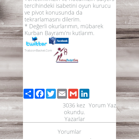
tercihindeki isabetini oyun kurucu
ve pivot konusunda da
tekrarlamasını dilerim.
* Değerli okurlarımın, mübarek
Kurban Bayramı’nı kutlarım.
TrabzonBasket.Com
Paylaş
Facebook
Twitter
Email
Gmail
LinkedIn
3036
kez
Yorum Yaz
okundu.
Yazarlar
Yorumlar