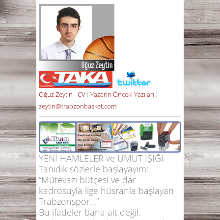
Oğuz Zeytin - CV
(
Yazarın Önceki Yazıları
)
zeytin@trabzonbasket.com
YENİ HAMLELER ve UMUT IŞIĞI
Tanıdık sözlerle başlayayım:
“Mütevazı bütçesi ve dar
kadrosuyla lige hüsranla başlayan
Trabzonspor…”
Bu ifadeler bana ait değil.