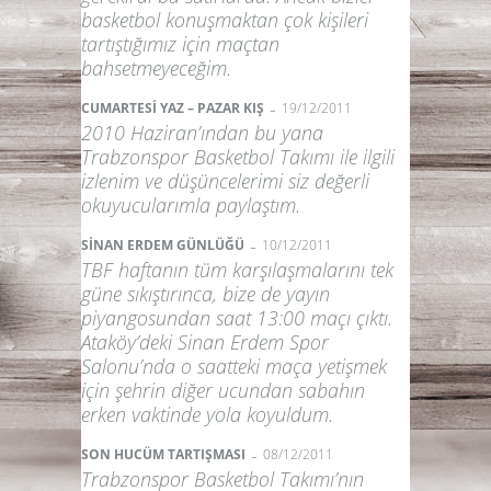
basketbol konuşmaktan çok kişileri
tartıştığımız için maçtan
bahsetmeyeceğim.
-
CUMARTESİ YAZ – PAZAR KIŞ
19/12/2011
2010 Haziran’ından bu yana
Trabzonspor Basketbol Takımı ile ilgili
izlenim ve düşüncelerimi siz değerli
okuyucularımla paylaştım.
-
SİNAN ERDEM GÜNLÜĞÜ
10/12/2011
TBF haftanın tüm karşılaşmalarını tek
güne sıkıştırınca, bize de yayın
piyangosundan saat 13:00 maçı çıktı.
Ataköy’deki Sinan Erdem Spor
Salonu’nda o saatteki maça yetişmek
için şehrin diğer ucundan sabahın
erken vaktinde yola koyuldum.
-
SON HUCÜM TARTIŞMASI
08/12/2011
Trabzonspor Basketbol Takımı’nın