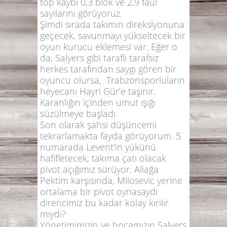
top kaybı 0,3 blok ve 2,9 faul
sayılarını görüyoruz.
Şimdi sırada takımın direksiyonuna
geçecek, savunmayı yükseltecek bir
oyun kurucu eklemesi var. Eğer o
da, Salyers gibi taraflı tarafsız
herkes tarafından saygı gören bir
oyuncu olursa, Trabzonsporluların
heyecanı Hayri Gür’e taşınır.
Karanlığın içinden umut ışığı
süzülmeye başladı.
Son olarak şahsi düşüncemi
tekrarlamakta fayda görüyorum. 5
numarada Levent’in yükünü
hafifletecek, takıma çatı olacak
pivot açığımız sürüyor. Aliağa
Pektim karşısında, Milosevic yerine
ortalama bir pivot oynasaydı
direncimiz bu kadar kolay kırılır
mıydı?
Yönetimimizin ve hocamızın Salyers