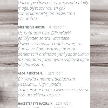
Hacettepe Üniversitesi karşısında aldığı
mağlubiyet sonrası en çok
konuşulan/tartışılan başlık “son
hücum”du.
-
DİRENİŞ VE HÜZÜN
04/12/2011
Üç haftadan beri, Edirne’deki
galibiyetten sonra Hacettepe
Üniversitesi maçına odaklanmıştım.
Banvit ve Galatasaray gibi zorlu
dönemecin ardından yeni yabancıların
takıma daha fazla uyum sağlayacağını
düşünmüştüm.
-
ABDİ İPEKÇİ’DEN…
28/11/2011
Bir yanda anlamsız deplasman
yasakları… Diğer yanda
Trabzonspor’umuzu izleme ve sessiz de
olsa destekleme arzusu…
-
HACETTEPE’YE HAZIRLIK
22/11/2011