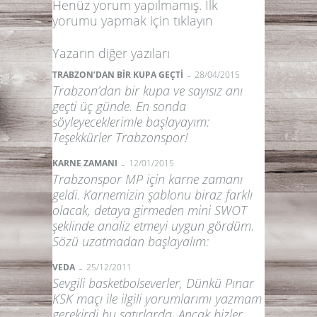
Henüz yorum yapılmamış. İlk
yorumu yapmak için
tıklayın
Yazarın diğer yazıları
-
TRABZON’DAN BİR KUPA GEÇTİ
28/04/2015
Trabzon’dan bir kupa ve sayısız anı
geçti üç günde. En sonda
söyleyeceklerimle başlayayım:
Teşekkürler Trabzonspor!
-
KARNE ZAMANI
12/01/2015
Trabzonspor MP için karne zamanı
geldi. Karnemizin şablonu biraz farklı
olacak, detaya girmeden mini SWOT
şeklinde analiz etmeyi uygun gördüm.
Sözü uzatmadan başlayalım:
-
VEDA
25/12/2011
Sevgili basketbolseverler, Dünkü Pınar
KSK maçı ile ilgili yorumlarımı yazmam
gerekirdi bu satırlarda. Ancak bizler