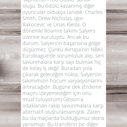
oluşu. Bu ödülü kazanmış diğer
oyuncular oldukça tanıdık: Charles
Smith, Drew Nicholas, Igor
Rakocevic ve Linas Kleiza. O
dönemki Roanne takımı Salyers
üzerine kuruluydu. Ancak bu
durum, Salyers’ın başarısına gölge
düşürmez. Çünkü Avrupa’nın NBA’i
Euroleague’de sorumluluk alıp, sert
savunmalara karşı sayı bulmak hiç
de kolay iş değil. Buradan yola
çıkarak geleceğim nokta, Salyers’ın
takımımızın hücum varyasyonlarını
artıracağıdır. Bugüne dek (Erdemir
maçını izleyemediğim için onu
muaf tutuyorum) Gibson’a
odaklanan rakip savunmalara karşı
alternatif oluşturamamıştık. Zaten
bu da maçlarda bulduğumuz skora
yansımıştı. Bu transferin bir diğer