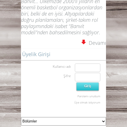
Banvit… Ülkemizde 2000’li yılların en
önemli basketbol organizasyonlardan
biri, belki de en iyisi. Altyapılardaki
doğru planlamaları, şirket-takım rol
paylaşımındaki isabet “Banvit
modeli”nden bahsedilmesini sağlıyor.
Devamı
Üyelik Girişi
Kullanıcı adı
Şifre
Parolamı unuttum
Üye olmak istiyorum