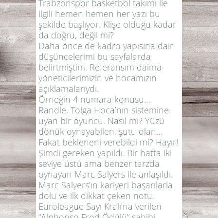
Trabzonspor basketbol takımı ile
ilgili hemen hemen her yazı bu
şekilde başlıyor. Klişe olduğu kadar
da doğru, değil mi?
Daha önce de kadro yapısına dair
düşüncelerimi bu sayfalarda
belirtmiştim. Referansım daima
yöneticilerimizin ve hocamızın
açıklamalarıydı.
Örneğin 4 numara konusu…
Randle, Tolga Hoca’nın sistemine
uyan bir oyuncu. Nasıl mı? Yüzü
dönük oynayabilen, şutu olan…
Fakat bekleneni verebildi mi? Hayır!
Şimdi gereken yapıldı. Bir hatta iki
seviye üstü ama benzer tarzda
oynayan Marc Salyers ile anlaşıldı.
Marc Salyers’ın kariyeri başarılarla
dolu ve ilk dikkat çeken notu,
Euroleague Sayı Kralı’na verilen
“Alphonso Frod Ödülü” sahibi