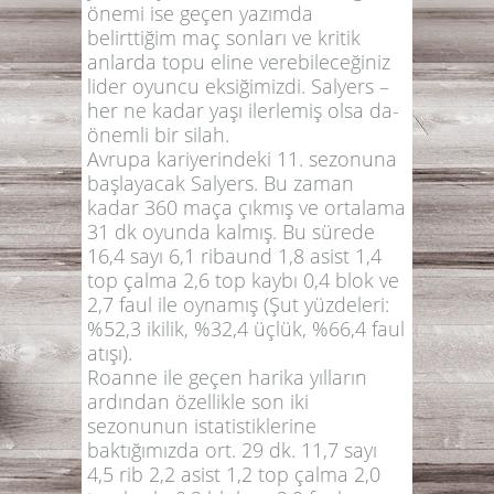
önemi ise geçen yazımda
belirttiğim maç sonları ve kritik
anlarda topu eline verebileceğiniz
lider oyuncu eksiğimizdi. Salyers –
her ne kadar yaşı ilerlemiş olsa da-
önemli bir silah.
Avrupa kariyerindeki 11. sezonuna
başlayacak Salyers. Bu zaman
kadar 360 maça çıkmış ve ortalama
31 dk oyunda kalmış. Bu sürede
16,4 sayı 6,1 ribaund 1,8 asist 1,4
top çalma 2,6 top kaybı 0,4 blok ve
2,7 faul ile oynamış (Şut yüzdeleri:
%52,3 ikilik, %32,4 üçlük, %66,4 faul
atışı).
Roanne ile geçen harika yılların
ardından özellikle son iki
sezonunun istatistiklerine
baktığımızda ort. 29 dk. 11,7 sayı
4,5 rib 2,2 asist 1,2 top çalma 2,0