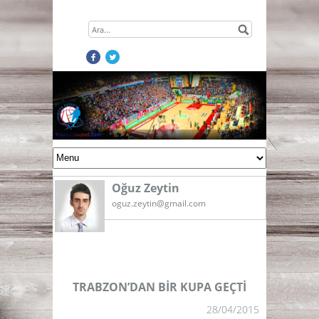
Oğuz Zeytin
oguz.zeytin@gmail.com
TRABZON’DAN BİR KUPA GEÇTİ
28/04/2015