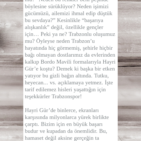
böylesine sürüklüyor? Neden işimizi
gücümüzü, ailemizi ihmal edip düştük
bu sevdaya?” Kesinlikle “başarıya
alışkanlık” değil, özellikle gençler
için… Peki ya ne? Trabzonlu oluşumuz
mu? Öyleyse neden Trabzon’u
hayatında hiç görmemiş, şehirle hiçbir
bağı olmayan dostlarımız da evlerinden
kalkıp Bordo Mavili formalarıyla Hayri
Gür’e koştu? Demek ki başka bir etken
yatıyor bu gizli bağın altında. Tutku,
heyecan... vs. açıklamaya yetmez. İşte
tarif edilemez hisleri yaşattığın için
teşekkürler Trabzonspor!
Hayri Gür’de binlerce, ekranları
karşısında milyonlarca yürek birlikte
çarptı. Bizim için en büyük başarı
budur ve kupadan da önemlidir. Bu,
hamaset değil aksine gerçeğin ta