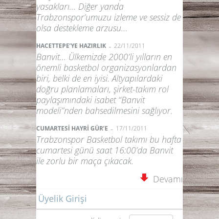
yasakları… Diğer yanda
Trabzonspor’umuzu izleme ve sessiz de
olsa destekleme arzusu…
-
HACETTEPE’YE HAZIRLIK
22/11/2011
Banvit… Ülkemizde 2000’li yılların en
önemli basketbol organizasyonlardan
biri, belki de en iyisi. Altyapılardaki
doğru planlamaları, şirket-takım rol
paylaşımındaki isabet “Banvit
modeli”nden bahsedilmesini sağlıyor.
-
CUMARTESİ HAYRİ GÜR’E
17/11/2011
Trabzonspor Basketbol takımı bu hafta
cumartesi günü saat 16:00’da Banvit
ile zorlu bir maça çıkacak.
Devamı
Üyelik Girişi