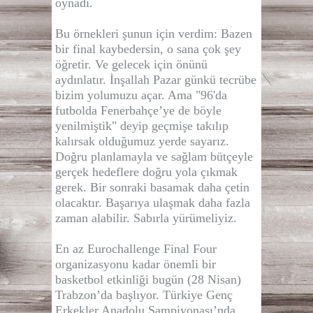
oynadı.
Bu örnekleri şunun için verdim: Bazen
bir final kaybedersin, o sana çok şey
öğretir. Ve gelecek için önünü
aydınlatır. İnşallah Pazar günkü tecrübe
bizim yolumuzu açar. Ama "96'da
futbolda Fenerbahçe’ye de böyle
yenilmiştik" deyip geçmişe takılıp
kalırsak olduğumuz yerde sayarız.
Doğru planlamayla ve sağlam bütçeyle
gerçek hedeflere doğru yola çıkmak
gerek. Bir sonraki basamak daha çetin
olacaktır. Başarıya ulaşmak daha fazla
zaman alabilir. Sabırla yürümeliyiz.
En az Eurochallenge Final Four
organizasyonu kadar önemli bir
basketbol etkinliği bugün (28 Nisan)
Trabzon’da başlıyor. Türkiye Genç
Erkekler Anadolu Şampiyonası’nda