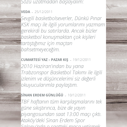
Sözü uzatmadan başlayalım:
-
VEDA
25/12/2011
Sevgili basketbolseverler, Dünkü Pınar
KSK maçı ile ilgili yorumlarımı yazmam
gerekirdi bu satırlarda. Ancak bizler
basketbol konuşmaktan çok kişileri
tartıştığımız için maçtan
bahsetmeyeceğim.
-
CUMARTESİ YAZ – PAZAR KIŞ
19/12/2011
2010 Haziran’ından bu yana
Trabzonspor Basketbol Takımı ile ilgili
izlenim ve düşüncelerimi siz değerli
okuyucularımla paylaştım.
-
SİNAN ERDEM GÜNLÜĞÜ
10/12/2011
TBF haftanın tüm karşılaşmalarını tek
güne sıkıştırınca, bize de yayın
piyangosundan saat 13:00 maçı çıktı.
Ataköy’deki Sinan Erdem Spor
Salonu’nda o saatteki maça yetişmek