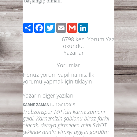
başlangıç olmalı.
Paylaş
Facebook
Twitter
Email
Gmail
LinkedIn
6798
kez
Yorum Yaz
okundu.
Yazarlar
Yorumlar
Henüz yorum yapılmamış. İlk
yorumu yapmak için
tıklayın
Yazarın diğer yazıları
-
KARNE ZAMANI
12/01/2015
Trabzonspor MP için karne zamanı
geldi. Karnemizin şablonu biraz farklı
olacak, detaya girmeden mini SWOT
şeklinde analiz etmeyi uygun gördüm.