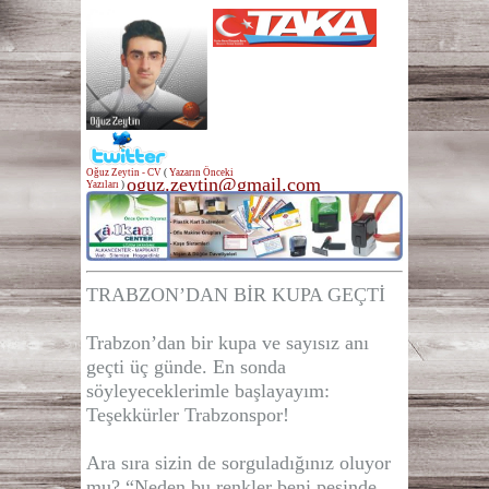
Oğuz Zeytin - CV
(
Yazarın Önceki
oguz.zeytin@gmail.com
Yazıları
)
TRABZON’DAN BİR KUPA GEÇTİ
Trabzon’dan bir kupa ve sayısız anı
geçti üç günde. En sonda
söyleyeceklerimle başlayayım:
Teşekkürler Trabzonspor!
Ara sıra sizin de sorguladığınız oluyor
mu? “Neden bu renkler beni peşinde