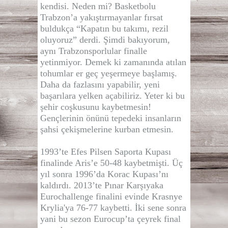
kendisi. Neden mi? Basketbolu
Trabzon’a yakıştırmayanlar fırsat
buldukça “Kapatın bu takımı, rezil
oluyoruz” derdi. Şimdi bakıyorum,
aynı Trabzonsporlular finalle
yetinmiyor. Demek ki zamanında atılan
tohumlar er geç yeşermeye başlamış.
Daha da fazlasını yapabilir, yeni
başarılara yelken açabiliriz. Yeter ki bu
şehir coşkusunu kaybetmesin!
Gençlerinin önünü tepedeki insanların
şahsi çekişmelerine kurban etmesin.
1993’te Efes Pilsen Saporta Kupası
finalinde Aris’e 50-48 kaybetmişti. Üç
yıl sonra 1996’da Korac Kupası’nı
kaldırdı. 2013’te Pınar Karşıyaka
Eurochallenge finalini evinde Krasnye
Krylia'ya 76-77 kaybetti. İki sene sonra
yani bu sezon Eurocup’ta çeyrek final