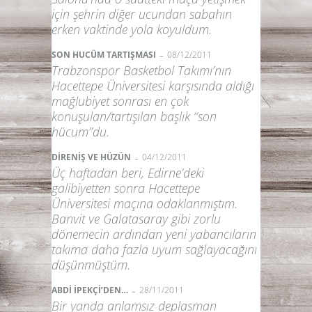
için şehrin diğer ucundan sabahın
erken vaktinde yola koyuldum.
-
SON HUCÜM TARTIŞMASI
08/12/2011
Trabzonspor Basketbol Takımı’nın
Hacettepe Üniversitesi karşısında aldığı
mağlubiyet sonrası en çok
konuşulan/tartışılan başlık “son
hücum”du.
-
DİRENİŞ VE HÜZÜN
04/12/2011
Üç haftadan beri, Edirne’deki
galibiyetten sonra Hacettepe
Üniversitesi maçına odaklanmıştım.
Banvit ve Galatasaray gibi zorlu
dönemecin ardından yeni yabancıların
takıma daha fazla uyum sağlayacağını
düşünmüştüm.
-
ABDİ İPEKÇİ’DEN…
28/11/2011
Bir yanda anlamsız deplasman