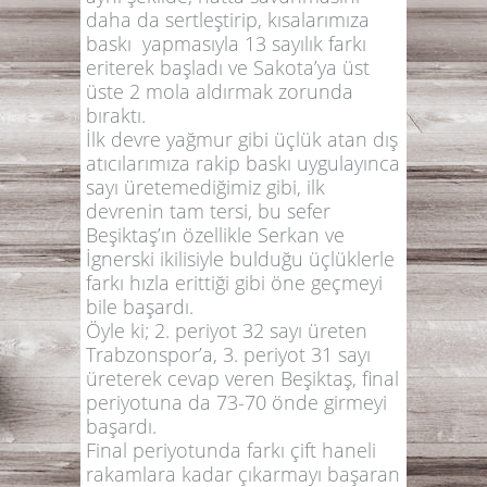
daha da sertleştirip, kısalarımıza
baskı yapmasıyla 13 sayılık farkı
eriterek başladı ve Sakota’ya üst
üste 2 mola aldırmak zorunda
bıraktı.
İlk devre yağmur gibi üçlük atan dış
atıcılarımıza rakip baskı uygulayınca
sayı üretemediğimiz gibi, ilk
devrenin tam tersi, bu sefer
Beşiktaş’ın özellikle Serkan ve
İgnerski ikilisiyle bulduğu üçlüklerle
farkı hızla erittiği gibi öne geçmeyi
bile başardı.
Öyle ki; 2. periyot 32 sayı üreten
Trabzonspor’a, 3. periyot 31 sayı
üreterek cevap veren Beşiktaş, final
periyotuna da 73-70 önde girmeyi
başardı.
Final periyotunda farkı çift haneli
rakamlara kadar çıkarmayı başaran