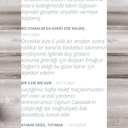
kısaca baktığımızda takım özgüven
kaynaklı gevşeme sinyalleri vermeye
başlamış.
-
BİZ UYARALIM DA GERİSİ SİZE KALMIŞ
16/11/2024
Öncelikle bize 6 yıllık bir aradan sonra
radikal bir kararla basketbol takımımızı
profesyonel liglerde boy gösterir
konuma getirdiği için Başkan Ertuğrul
Doğan’a aldığı bu güzel karar için
teşekkür edelim.
-
BİR İLERİ BİR GERİ
01/11/2024
Geçtiğimiz hafta hedef maçlarımızdan
biri olan ve eski yardımcı
antrenörümüz Ceyhun Cabadak’ın
çalıştırdığı tek mağlubiyetli İlab
Basketbolu konuk ettik.
-
ATARAK DEĞİL, TUTARAK
14/10/2024