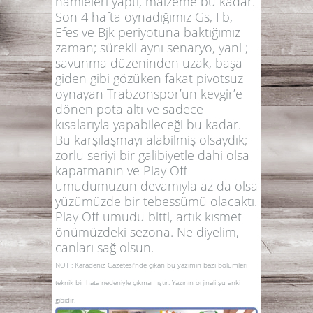
hamleleri yaptı, malzeme bu kadar.
Son 4 hafta oynadığımız Gs, Fb,
Efes ve Bjk periyotuna baktığımız
zaman; sürekli aynı senaryo, yani ;
savunma düzeninden uzak, başa
giden gibi gözüken fakat pivotsuz
oynayan Trabzonspor’un kevgir’e
dönen pota altı ve sadece
kısalarıyla yapabileceği bu kadar.
Bu karşılaşmayı alabilmiş olsaydık;
zorlu seriyi bir galibiyetle dahi olsa
kapatmanın ve Play Off
umudumuzun devamıyla az da olsa
yüzümüzde bir tebessümü olacaktı.
Play Off umudu bitti, artık kısmet
önümüzdeki sezona. Ne diyelim,
canları sağ olsun.
NOT : Karadeniz Gazetesi'nde çıkan bu yazımın bazı bölümleri
teknik bir hata nedeniyle çıkmamıştır. Yazının orjinali şu anki
gibidir.