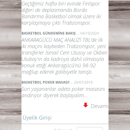
Geçtiğimiz hafta biri evinde Finlspor
diğeri de deplasmanda Bordo
Bandırma Basketbol olmak üzere iki
karşılaşmaya çıktı Trabzonspor.
-
BASKETBOL GÜNDEMİNE BAKIŞ
04/10/2024
ANKARAGÜCÜ MAÇ ANALİZİ TBL’de ilk
iki maçını kaybeden Trabzonspor, yeni
transferler İsmail Cem Ulusoy ve Okben
Ulubay’ın da kadroya dahil olmasıyla
konuk ettiği Ankaragücü’nü 98-92
mağlup ederek galibiyetle tanıştı.
-
BASKETBOL POKER MASASI!
26/07/2018
Son yaşananlar adeta poker masasını
andırıyor diyerek başlayalım…
Devamı
Üyelik Girişi