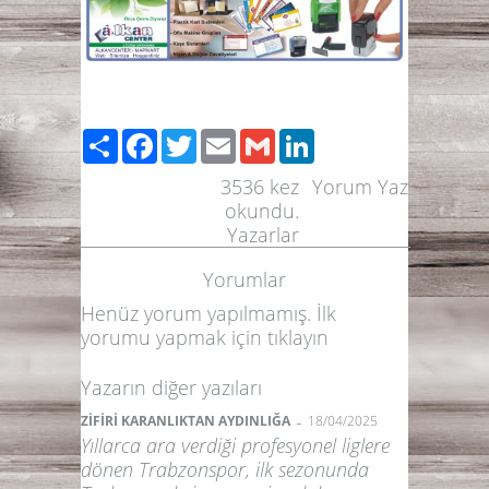
Paylaş
Facebook
Twitter
Email
Gmail
LinkedIn
3536
kez
Yorum Yaz
okundu.
Yazarlar
Yorumlar
Henüz yorum yapılmamış. İlk
yorumu yapmak için
tıklayın
Yazarın diğer yazıları
-
ZİFİRİ KARANLIKTAN AYDINLIĞA
18/04/2025
Yıllarca ara verdiği profesyonel liglere
dönen Trabzonspor, ilk sezonunda