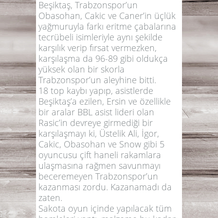
Beşiktaş, Trabzonspor’un
Obasohan, Cakic ve Caner’in üçlük
yağmuruyla farkı eritme çabalarına
tecrübeli isimleriyle aynı şekilde
karşılık verip fırsat vermezken,
karşılaşma da 96-89 gibi oldukça
yüksek olan bir skorla
Trabzonspor’un aleyhine bitti.
18 top kaybı yapıp, asistlerde
Beşiktaş’a ezilen, Ersin ve özellikle
bir aralar BBL asist lideri olan
Rasic’in devreye girmediği bir
karşılaşmayı ki, Üstelik Ali, İgor,
Cakic, Obasohan ve Snow gibi 5
oyuncusu çift haneli rakamlara
ulaşmasına rağmen savunmayı
beceremeyen Trabzonspor’un
kazanması zordu. Kazanamadı da
zaten.
Sakota oyun içinde yapılacak tüm