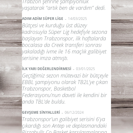
Trabzon şehrine şampiyonluk
yaşatarak “artık ben de vardım” dedi.
-
ADIM ADİM SÜPER LİGE
14/03/2025
Bütçesi ve kurduğu üst düzey
kadrosuyla Süper Lig hedefiyle sezona
başlayan Trabzonspor, ilk haftalarda
bocalasa da Creek transferi sonrası
yakaladığı ivme ile 16 maçlık galibiyet
serisine imza atmıştı.
-
İLK YARI DEĞERLENDİRMESİ
03/01/2025
Geçtiğimiz sezon mütevazi bir bütçeyle
EBBL şampiyonu olarak TB2L’ye çıkan
Trabzonspor, Basketbol
Federasyonu’nun daveti ile kendini bir
anda TBL’de buldu.
-
GEVŞEME SİNYALLERİ
06/12/2024
Trabzonspor’un galibiyet serisini 6’ya
çıkardığı son Antep ve deplasmandaki
Pizzabulls Co Basket karşılaşmalarına