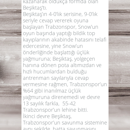
kazanarak oldukça formda olan
Beşiktaş'tı.
Beşiktaş’ın 4-0’lık serisine, 9-0’lık
seriyle cevap vererek oyuna
başlayan Trabzonspor, Snow’un
oyun başında yaptığı bildik top
kayıplarının akabinde hatasını telafi
edercesine, yine Snow’un
önderliğinde başlattığı üçlük
yağmuruna; Beşiktaş, yolgeçen
hanına dönen pota altımızdan ve
hızlı hucumlardan bulduğu
antrenman sayılarıyla cevap
vermesine rağmen, Trabzonspor’un
%64 gibi inanılmaz üçlük
yağmuruna direnemedi ve devre
13 sayılık farkla, 55-42
Trabzonspor’un lehine bitti.
İkinci devre Beşiktaş,
Trabzonspor’un savunma sistemine
aynı şekilde, hatta savunmasını