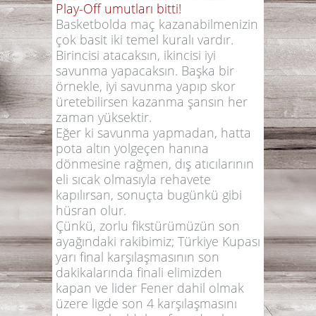
Play-Off umutları bitti!
Basketbolda maç kazanabilmenizin
çok basit iki temel kuralı vardır.
Birincisi atacaksın, ikincisi iyi
savunma yapacaksın. Başka bir
örnekle, iyi savunma yapıp skor
üretebilirsen kazanma şansın her
zaman yüksektir.
Eğer ki savunma yapmadan, hatta
pota altın yolgeçen hanına
dönmesine rağmen, dış atıcılarının
eli sıcak olmasıyla rehavete
kapılırsan, sonuçta bugünkü gibi
hüsran olur.
Çünkü, zorlu fikstürümüzün son
ayağındaki rakibimiz; Türkiye Kupası
yarı final karşılaşmasının son
dakikalarında finali elimizden
kapan ve lider Fener dahil olmak
üzere ligde son 4 karşılaşmasını