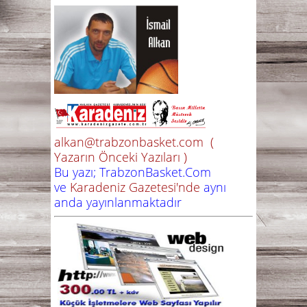
alkan@trabzonbasket.com
(
Yazarın Önceki Yazıları )
Bu yazı; TrabzonBasket.Com
ve
Karadeniz Gazetesi'nde
aynı
anda yayınlanmaktadır