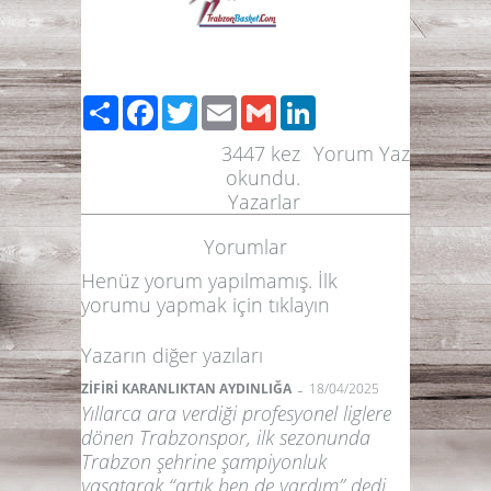
Paylaş
Facebook
Twitter
Email
Gmail
LinkedIn
3447
kez
Yorum Yaz
okundu.
Yazarlar
Yorumlar
Henüz yorum yapılmamış. İlk
yorumu yapmak için
tıklayın
Yazarın diğer yazıları
-
ZİFİRİ KARANLIKTAN AYDINLIĞA
18/04/2025
Yıllarca ara verdiği profesyonel liglere
dönen Trabzonspor, ilk sezonunda
Trabzon şehrine şampiyonluk
yaşatarak “artık ben de vardım” dedi.