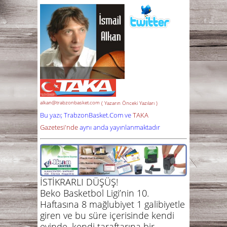
alkan@trabzonbasket.com
( Yazarın Önceki Yazıları )
Bu yazı; TrabzonBasket.Com ve
TAKA
Gazetesi'nde
aynı anda yayınlanmaktadır
İSTİKRARLI DÜŞÜŞ!
Beko Basketbol Ligi’nin 10.
Haftasına 8 mağlubiyet 1 galibiyetle
giren ve bu süre içerisinde kendi
evinde, kendi taraftarına bir