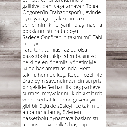
galibiyet dahi yaşatamayan Tolga
Öngören’in Trabzonspor’u, evinde
oynayacağı bıçak sırtındaki
serilerinin ilkine, yani Tofaş maçına
odaklanmıştı hafta boyu.
Sadece Öngören’in takımı mı? Tabii
ki hayır.
Taraftarı, camiası, az da olsa
basketbolu takip eden basını ve
belki de en önemlisi yönetimiyle.
İyi de başlamıştı aslında. Hem
takım, hem de koç. Koçun özellikle
Bradley’in savunulması için sürpriz
bir şekilde Serhat’ı ilk beş parkeye
sürmesi meyvelerini ilk dakikalarda
verdi. Serhat kendine güveni şiir
gibi bir üçlükle süsleyince takım bir
anda rahatlamış, özlenen
basketbolu oynamaya başlamıştı.
Robinson’ı yine ilk 5 başlatıp