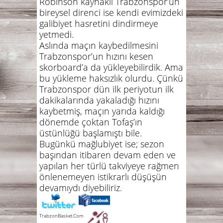
Robinson kaynaklı Trabzonspor’un
bireysel direnci ise kendi evimizdeki
galibiyet hasretini dindirmeye
yetmedi.
Aslında maçın kaybedilmesini
Trabzonspor’un hızını kesen
skorboard’a da yükleyebilirdik. Ama
bu yükleme haksızlık olurdu. Çünkü
Trabzonspor dün ilk periyotun ilk
dakikalarında yakaladığı hızını
kaybetmiş, maçın yarıda kaldığı
dönemde çoktan Tofaş’ın
üstünlüğü başlamıştı bile.
Bugünkü mağlubiyet ise; sezon
başından itibaren devam eden ve
yapılan her türlü takviyeye rağmen
önlenemeyen istikrarlı düşüşün
devamıydı diyebiliriz.
TrabzonBasket.Com