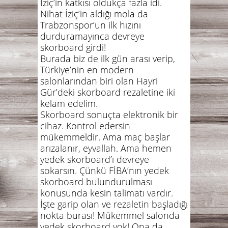
İziç’in katkısı oldukça fazla idi.
Nihat İziç’in aldığı mola da
Trabzonspor’un ilk hızını
durduramayınca devreye
skorboard girdi!
Burada biz de ilk gün arası verip,
Türkiye’nin en modern
salonlarından biri olan Hayri
Gür’deki skorboard rezaletine iki
kelam edelim.
Skorboard sonuçta elektronik bir
cihaz. Kontrol edersin
mükemmeldir. Ama maç başlar
arızalanır, eyvallah. Ama hemen
yedek skorboard’ı devreye
sokarsın. Çünkü FİBA’nın yedek
skorboard bulundurulması
konusunda kesin talimatı vardır.
İşte garip olan ve rezaletin başladığı
nokta burası! Mükemmel salonda
yedek skorboard yok! Ona da