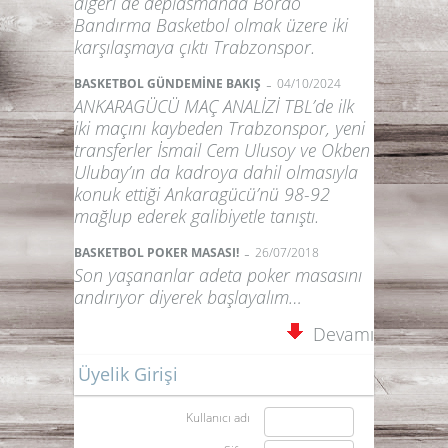
diğeri de deplasmanda Bordo
Bandırma Basketbol olmak üzere iki
karşılaşmaya çıktı Trabzonspor.
-
BASKETBOL GÜNDEMİNE BAKIŞ
04/10/2024
ANKARAGÜCÜ MAÇ ANALİZİ TBL’de ilk
iki maçını kaybeden Trabzonspor, yeni
transferler İsmail Cem Ulusoy ve Okben
Ulubay’ın da kadroya dahil olmasıyla
konuk ettiği Ankaragücü’nü 98-92
mağlup ederek galibiyetle tanıştı.
-
BASKETBOL POKER MASASI!
26/07/2018
Son yaşananlar adeta poker masasını
andırıyor diyerek başlayalım…
Devamı
Üyelik Girişi
Kullanıcı adı