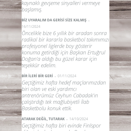
kaynaklı gevşeme sinyalleri vermeye
başlamış.
-
BİZ UYARALIM DA GERİSİ SİZE KALMIŞ
16/11/2024
Öncelikle bize 6 yıllık bir aradan sonra
radikal bir kararla basketbol takımımızı
profesyonel liglerde boy gösterir
konuma getirdiği için Başkan Ertuğrul
Doğan’a aldığı bu güzel karar için
teşekkür edelim.
-
BİR İLERİ BİR GERİ
01/11/2024
Geçtiğimiz hafta hedef maçlarımızdan
biri olan ve eski yardımcı
antrenörümüz Ceyhun Cabadak’ın
çalıştırdığı tek mağlubiyetli İlab
Basketbolu konuk ettik.
-
ATARAK DEĞİL, TUTARAK
14/10/2024
Geçtiğimiz hafta biri evinde Finlspor