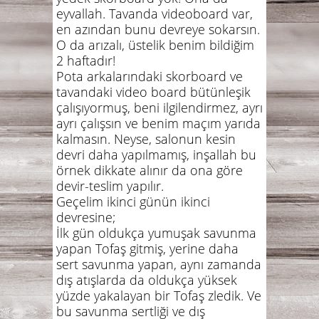
eyvallah. Tavanda videoboard var,
en azından bunu devreye sokarsın.
O da arızalı, üstelik benim bildiğim
2 haftadır!
Pota arkalarındaki skorboard ve
tavandaki video board bütünleşik
çalışıyormuş, beni ilgilendirmez, ayrı
ayrı çalışsın ve benim maçım yarıda
kalmasın. Neyse, salonun kesin
devri daha yapılmamış, inşallah bu
örnek dikkate alınır da ona göre
devir-teslim yapılır.
Geçelim ikinci günün ikinci
devresine;
İlk gün oldukça yumuşak savunma
yapan Tofaş gitmiş, yerine daha
sert savunma yapan, aynı zamanda
dış atışlarda da oldukça yüksek
yüzde yakalayan bir Tofaş zledik. Ve
bu savunma sertliği ve dış