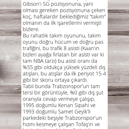
Gibson’ı SG pozisyonuna, yani
olması gereken pozisyonuna çeken
koç, haftalardır beklediğimiz “takım”
olmanın da ilk işaretlerini vermişti
bizlere.
Bu rahatlık takım oyununu, takım
oyunu doğru hücum ve doğru pas
trafiğini, bu trafik 8 asisti (Kaan’ın
bizleri ayağa fırlatan bir asisti var ki
tam NBA tarzı) bu asist oranı da
%55 gibi oldukça yüksek yüzdeli dış
atışları, bu atışlar da ilk periyot 15-4
gibi bir skoru ortaya çıkardı.
Tabii bunda Trabzonspor’un tam
tersi bir görüntüyle, %0 gibi dış şut
oranıyla cevap vermeye çalışıp,
1995 doğumlu Kenan Sipahi ve
1993 doğumlu Samet Geyik’li
parkedeki beşiyle Trabzonspor’un
hızını kesmeye çalışan Tofaş’ın ve