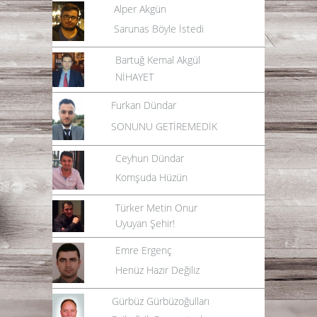
Alper Akgün
Sarunas Böyle İstedi
Bartuğ Kemal Akgül
NİHAYET
Furkan Dündar
SONUNU GETİREMEDİK
Ceyhun Dündar
Komşuda Hüzün
Türker Metin Onur
Uyuyan Şehir!
Emre Ergenç
Henüz Hazır Değiliz
Gürbüz Gürbüzoğulları