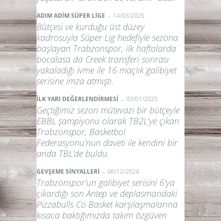
-
ADIM ADİM SÜPER LİGE
14/03/2025
Bütçesi ve kurduğu üst düzey
kadrosuyla Süper Lig hedefiyle sezona
başlayan Trabzonspor, ilk haftalarda
bocalasa da Creek transferi sonrası
yakaladığı ivme ile 16 maçlık galibiyet
serisine imza atmıştı.
-
İLK YARI DEĞERLENDİRMESİ
03/01/2025
Geçtiğimiz sezon mütevazi bir bütçeyle
EBBL şampiyonu olarak TB2L’ye çıkan
Trabzonspor, Basketbol
Federasyonu’nun daveti ile kendini bir
anda TBL’de buldu.
-
GEVŞEME SİNYALLERİ
06/12/2024
Trabzonspor’un galibiyet serisini 6’ya
çıkardığı son Antep ve deplasmandaki
Pizzabulls Co Basket karşılaşmalarına
kısaca baktığımızda takım özgüven