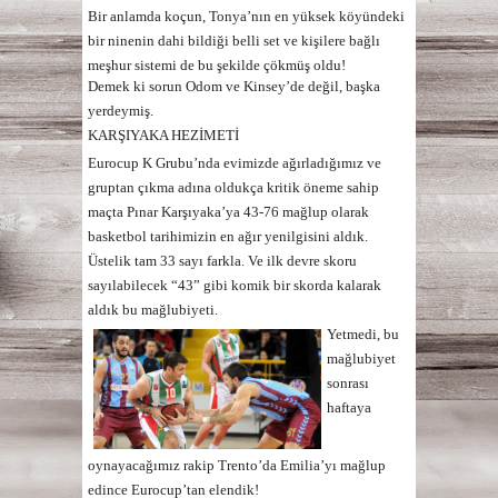
Bir anlamda koçun, Tonya’nın en yüksek köyündeki
bir ninenin dahi bildiği belli set ve kişilere bağlı
meşhur sistemi de bu şekilde çökmüş oldu!
Demek ki sorun Odom ve Kinsey’de değil, başka
yerdeymiş.
KARŞIYAKA HEZİMETİ
Eurocup K Grubu’nda evimizde ağırladığımız ve
gruptan çıkma adına oldukça kritik öneme sahip
maçta Pınar Karşıyaka’ya 43-76 mağlup olarak
basketbol tarihimizin en ağır yenilgisini aldık.
Üstelik tam 33 sayı farkla. Ve ilk devre skoru
sayılabilecek
“43”
gibi komik bir skorda kalarak
aldık bu mağlubiyeti.
Yetmedi, bu
mağlubiyet
sonrası
haftaya
oynayacağımız rakip Trento’da Emilia’yı mağlup
edince Eurocup’tan elendik!