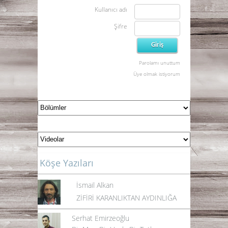
Kullanıcı adı
Şifre
Parolamı unuttum
Üye olmak istiyorum
Köşe Yazıları
İsmail Alkan
ZİFİRİ KARANLIKTAN AYDINLIĞA
Serhat Emirzeoğlu