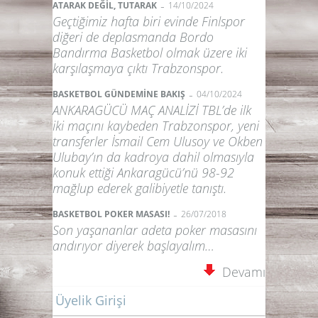
-
ATARAK DEĞİL, TUTARAK
14/10/2024
Geçtiğimiz hafta biri evinde Finlspor
diğeri de deplasmanda Bordo
Bandırma Basketbol olmak üzere iki
karşılaşmaya çıktı Trabzonspor.
-
BASKETBOL GÜNDEMİNE BAKIŞ
04/10/2024
ANKARAGÜCÜ MAÇ ANALİZİ TBL’de ilk
iki maçını kaybeden Trabzonspor, yeni
transferler İsmail Cem Ulusoy ve Okben
Ulubay’ın da kadroya dahil olmasıyla
konuk ettiği Ankaragücü’nü 98-92
mağlup ederek galibiyetle tanıştı.
-
BASKETBOL POKER MASASI!
26/07/2018
Son yaşananlar adeta poker masasını
andırıyor diyerek başlayalım…
Devamı
Üyelik Girişi