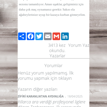
sezonu tamamlıyor. Aman uşaklar, gelişiminiz için
daha çok maç oynamanız gerekir.
Sakın ola
ağabeylerinize uyup bir kazaya kurban gitmeyelim.
Paylaş
Facebook
Twitter
Email
Gmail
LinkedIn
3413
kez
Yorum Yaz
okundu.
Yazarlar
Yorumlar
Henüz yorum yapılmamış. İlk
yorumu yapmak için
tıklayın
Yazarın diğer yazıları
-
ZİFİRİ KARANLIKTAN AYDINLIĞA
18/04/2025
Yıllarca ara verdiği profesyonel liglere
dönen Trabzonspor, ilk sezonunda