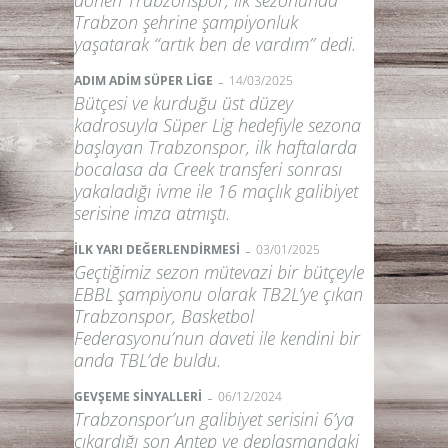
Trabzon şehrine şampiyonluk
yaşatarak “artık ben de vardım” dedi.
-
ADIM ADİM SÜPER LİGE
14/03/2025
Bütçesi ve kurduğu üst düzey
kadrosuyla Süper Lig hedefiyle sezona
başlayan Trabzonspor, ilk haftalarda
bocalasa da Creek transferi sonrası
yakaladığı ivme ile 16 maçlık galibiyet
serisine imza atmıştı.
-
İLK YARI DEĞERLENDİRMESİ
03/01/2025
Geçtiğimiz sezon mütevazi bir bütçeyle
EBBL şampiyonu olarak TB2L’ye çıkan
Trabzonspor, Basketbol
Federasyonu’nun daveti ile kendini bir
anda TBL’de buldu.
-
GEVŞEME SİNYALLERİ
06/12/2024
Trabzonspor’un galibiyet serisini 6’ya
çıkardığı son Antep ve deplasmandaki