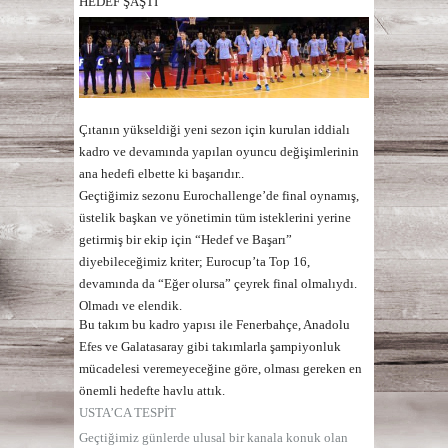
HEDEF ŞAŞTI
Çıtanın yükseldiği yeni sezon için kurulan iddialı
kadro ve devamında yapılan oyuncu değişimlerinin
ana hedefi elbette ki başarıdır..
Geçtiğimiz sezonu Eurochallenge’de final oynamış,
üstelik başkan ve yönetimin tüm isteklerini yerine
getirmiş bir ekip için
“Hedef ve Başarı
”
diyebileceğimiz kriter; Eurocup’ta Top 16,
devamında da “Eğer olursa” çeyrek final olmalıydı.
Olmadı ve elendik.
Bu takım bu kadro yapısı ile Fenerbahçe, Anadolu
Efes ve Galatasaray gibi takımlarla şampiyonluk
mücadelesi veremeyeceğine göre, olması gereken en
önemli hedefte havlu attık.
USTA’CA TESPİT
Geçtiğimiz günlerde ulusal bir kanala konuk olan