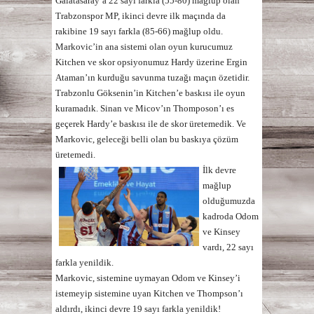
Galatasaray’a 22 sayı farkla (55-80) mağlup olan
Trabzonspor MP, ikinci devre ilk maçında da
rakibine 19 sayı farkla (85-66) mağlup oldu.
Markovic’in ana sistemi olan oyun kurucumuz
Kitchen ve skor opsiyonumuz Hardy üzerine Ergin
Ataman’ın kurduğu savunma tuzağı maçın özetidir.
Trabzonlu Göksenin’in Kitchen’e baskısı ile oyun
kuramadık. Sinan ve Micov’ın Thomposon’ı es
geçerek Hardy’e baskısı ile de skor üretemedik. Ve
Markovic, geleceği belli olan bu baskıya çözüm
üretemedi.
İlk devre
mağlup
olduğumuzda
kadroda Odom
ve Kinsey
vardı, 22 sayı
farkla yenildik.
Markovic, sistemine uymayan Odom ve Kinsey’i
istemeyip sistemine uyan Kitchen ve Thompson’ı
aldırdı, ikinci devre 19 sayı farkla yenildik!