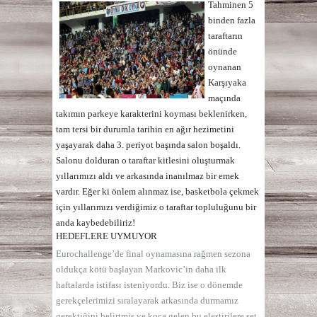
Tahminen 5
binden fazla
taraftarın
önünde
oynanan
Karşıyaka
maçında
takımın parkeye karakterini koyması beklenirken,
tam tersi bir durumla tarihin en ağır hezimetini
yaşayarak daha 3. periyot başında salon boşaldı.
Salonu dolduran o taraftar kitlesini oluşturmak
yıllarımızı aldı ve arkasında inanılmaz bir emek
vardır. Eğer ki önlem alınmaz ise, basketbola çekmek
için yıllarımızı verdiğimiz o taraftar topluluğunu bir
anda kaybedebiliriz!
HEDEFLERE UYMUYOR
Eurochallenge’de final oynamasına rağmen sezona
oldukça kötü başlayan Markovic’in daha ilk
haftalarda istifası isteniyordu. Biz ise o dönemde
gerekçelerimizi sıralayarak arkasında durmamız
gerektiğini belirtmiş ve koça gelen bu eleştirilere set