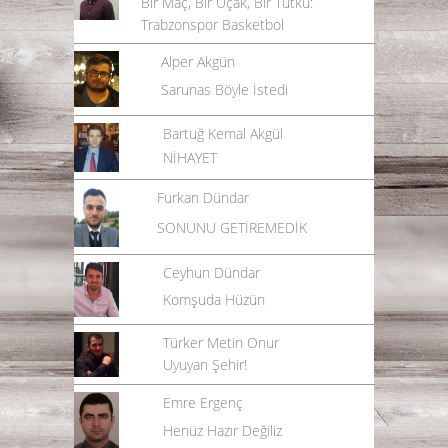
Bir Maç, Bir Uçak, Bir Tutku:
Trabzonspor Basketbol
Alper Akgün
Sarunas Böyle İstedi
Bartuğ Kemal Akgül
NİHAYET
Furkan Dündar
SONUNU GETİREMEDİK
Ceyhun Dündar
Komşuda Hüzün
Türker Metin Onur
Uyuyan Şehir!
Emre Ergenç
Henüz Hazır Değiliz