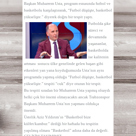
Başkan Muharrem Usta, program esnasında futbol ve
basketbolu karşılaştırarak,
“Futbol düşüşte, basketbol
yükselişte.”
diyerek doğru bir tespit yaptı.
Futbolda şike
süreci ve
devamında
yaşananlar,
basketbolda
ise kalitenin
artması sonucu ülke genelinde gelen başarı gibi
etkenleri yan yana koyduğumuzda Usta’nın aynı
programda yapmış olduğu
“Futbol düşüşte, basketbol
yükselişte.”
tespiti
“cuk”
diye oturan bir tespit.
Bu tespiti sıradan bir Muharrem Usta yapmış olsaydı
belki çok bir önemi olmayacaktı ancak Trabzonspor
Başkanı Muharrem Usta’nın yapması oldukça
önemli.
Üstelik Aziz Yıldırım’ın
“Basketbol bize
külfet/kambur.
” dediği bir haftada bu tespitin
yapılmış olması
“Basketbol”
adına daha da
değerli.