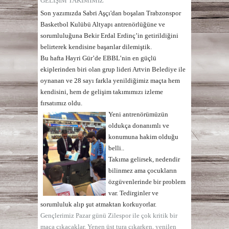
GELİŞİM TAKIMIMIZ
Son yazımızda Sabri Aşçı'dan boşalan Trabzonspor
Basketbol Kulübü Altyapı antrenörlüğüne ve
sorumluluğuna Bekir Erdal Erdinç’in getirildiğini
belirterek kendisine başarılar dilemiştik.
Bu hafta Hayri Gür’de EBBL’nin en güçlü
ekiplerinden biri olan grup lideri Artvin Belediye ile
oynanan ve 28 sayı farkla yenildiğimiz maçta hem
kendisini, hem de gelişim takımımızı izleme
fırsatımız oldu.
Yeni antrenörümüzün
oldukça donanımlı ve
konumuna hakim olduğu
belli..
Takıma gelirsek, nedendir
bilinmez ama çocukların
özgüvenlerinde bir problem
var. Tedirginler ve
sorumluluk alıp şut atmaktan korkuyorlar.
Gençlerimiz Pazar günü Zilespor ile çok kritik bir
maça çıkacaklar. Yenen üst tura çıkarken, yenilen