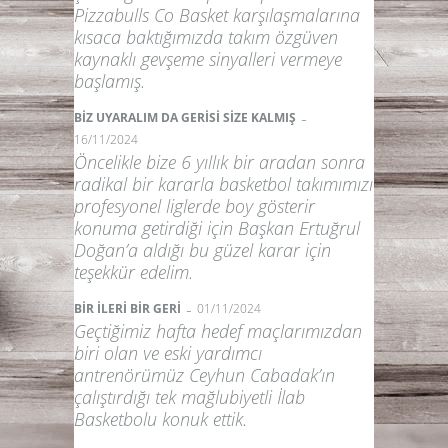
Pizzabulls Co Basket karşılaşmalarına
kısaca baktığımızda takım özgüven
kaynaklı gevşeme sinyalleri vermeye
başlamış.
-
BİZ UYARALIM DA GERİSİ SİZE KALMIŞ
16/11/2024
Öncelikle bize 6 yıllık bir aradan sonra
radikal bir kararla basketbol takımımızı
profesyonel liglerde boy gösterir
konuma getirdiği için Başkan Ertuğrul
Doğan’a aldığı bu güzel karar için
teşekkür edelim.
-
BİR İLERİ BİR GERİ
01/11/2024
Geçtiğimiz hafta hedef maçlarımızdan
biri olan ve eski yardımcı
antrenörümüz Ceyhun Cabadak’ın
çalıştırdığı tek mağlubiyetli İlab
Basketbolu konuk ettik.