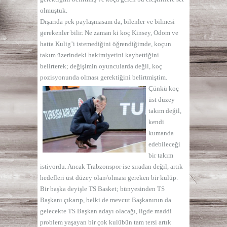
olmuştuk.
Dışarıda pek paylaşmasam da, bilenler ve bilmesi
gerekenler bilir. Ne zaman ki koç Kinsey, Odom ve
hatta Kulig’i istemediğini öğrendiğimde, koçun
takım üzerindeki hakimiyetini kaybettiğini
belirterek;
değişimin oyuncularda değil, koç
pozisyonunda olması gerektiğini belirtmiştim.
Çünkü koç
üst düzey
takım değil,
kendi
kumanda
edebileceği
bir takım
istiyordu. Ancak Trabzonspor ise sıradan değil, artık
hedefleri üst düzey olan/olması gereken bir kulüp.
Bir başka deyişle TS Basket; bünyesinden TS
Başkanı çıkarıp, belki de mevcut Başkanının da
gelecekte TS Başkan adayı olacağı, ligde maddi
problem yaşayan bir çok kulübün tam tersi artık