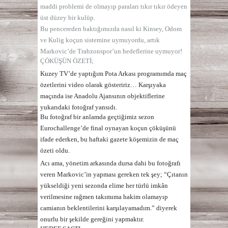
maddi problemi de olmayıp paraları tıkır tıkır ödeyen
üst düzey bir kulüp.
Bu pencereden baktığımızda nasıl ki Kinsey, Odom
ve Kulig koçun sistemine uymuyordu, artık
Markovic’de Trabzonspor’un hedeflerine uymuyor!
ÇÖKÜŞÜN ÖZETİ;
Kuzey TV’de yaptığım Pota Arkası programımda maç
özetlerini video olarak gösteririz… Karşıyaka
maçında ise Anadolu Ajansının objektiflerine
yukarıdaki fotoğraf yansıdı.
Bu fotoğraf bir anlamda geçtiğimiz sezon
Eurochallenge’de final oynayan koçun çöküşünü
ifade ederken, bu haftaki gazete köşemizin de maç
özeti oldu.
Acı ama, yönetim arkasında dursa dahi bu fotoğrafı
veren Markovic’in yapması gereken tek şey;
“Çıtanın
yükseldiği yeni sezonda elime her türlü imkân
verilmesine rağmen takımıma hakim olamayıp
camianın beklentilerini karşılayamadım.”
diyerek
onurlu bir şekilde gereğini yapmaktır.