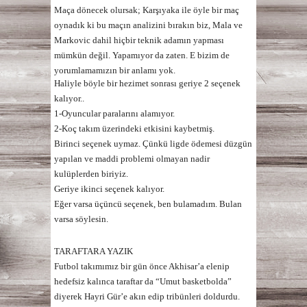
Maça dönecek olursak; Karşıyaka ile öyle bir maç
oynadık ki bu maçın analizini bırakın biz, Mala ve
Markovic dahil hiçbir teknik adamın yapması
mümkün değil. Yapamıyor da zaten. E bizim de
yorumlamamızın bir anlamı yok.
Haliyle böyle bir hezimet sonrası geriye 2 seçenek
kalıyor..
1-Oyuncular paralarını alamıyor.
2-Koç takım üzerindeki etkisini kaybetmiş.
Birinci seçenek uymaz. Çünkü ligde ödemesi düzgün
yapılan ve maddi problemi olmayan nadir
kulüplerden biriyiz.
Geriye ikinci seçenek kalıyor.
Eğer v
arsa üçüncü seçenek, ben bulamadım. Bulan
varsa söylesin.
TARAFTARA YAZIK
Futbol takımımız bir gün önce Akhisar’a elenip
hedefsiz kalınca taraftar da
“Umut basketbolda”
diyerek Hayri Gür’e akın edip tribünleri doldurdu.