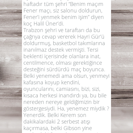
haftadır tüm şehri
“Benim maçım
Fener maçı, siz salonu doldurun,
Fener’i yenmek benim işim”
diyen
koç Halil Üner’di.
Trabzon şehri ve taraftarı da bu
çağrıya cevap vererek Hayri Gür’ü
doldurmuş, basketbol takımlarına
inanılmaz destek vermişti. Tersi
beklenti içerisinde olanlara inat,
centilmence, olması gerektiğince
desteğini sürdürdü maç boyunca.
Belki yenemedi ama olsun, yenmeyi
kafasına koyup kendini,
oyuncularını, camiasını, bizi, sizi,
kısaca herkesi inandırdı ya, bu bile
nereden nereye geldiğimizin bir
göstergesiydi. Ha, yenemez miydik ?
Yenerdik. Belki Kerem son
dakikalardaki 2 serbest atışı
kaçırmasa, belki Gibson yine