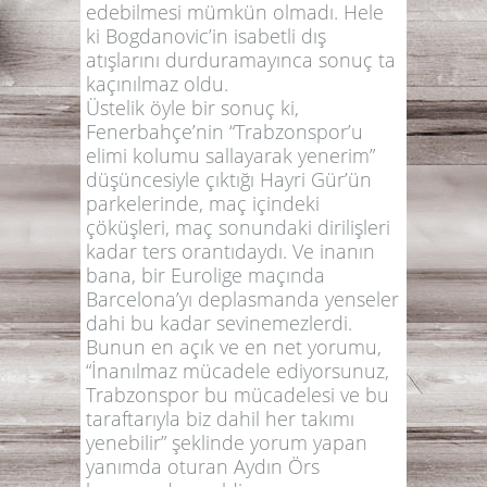
edebilmesi mümkün olmadı. Hele
ki Bogdanovic’in isabetli dış
atışlarını durduramayınca sonuç ta
kaçınılmaz oldu.
Üstelik öyle bir sonuç ki,
Fenerbahçe’nin
“Trabzonspor’u
elimi kolumu sallayarak yenerim”
düşüncesiyle çıktığı Hayri Gür’ün
parkelerinde, maç içindeki
çöküşleri, maç sonundaki dirilişleri
kadar ters orantıdaydı. Ve inanın
bana, bir Eurolige maçında
Barcelona’yı deplasmanda yenseler
dahi bu kadar sevinemezlerdi.
Bunun en açık ve en net yorumu,
“İnanılmaz mücadele ediyorsunuz,
Trabzonspor bu mücadelesi ve bu
taraftarıyla biz dahil her takımı
yenebilir”
şeklinde yorum yapan
yanımda oturan Aydın Örs