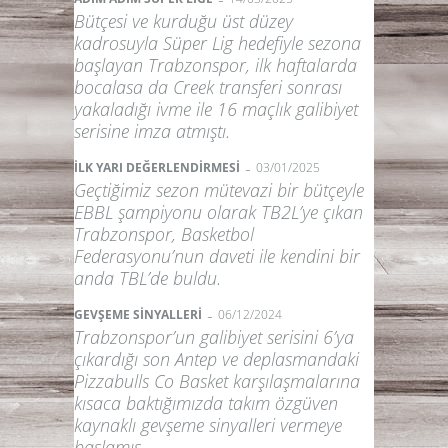
Bütçesi ve kurduğu üst düzey
kadrosuyla Süper Lig hedefiyle sezona
başlayan Trabzonspor, ilk haftalarda
bocalasa da Creek transferi sonrası
yakaladığı ivme ile 16 maçlık galibiyet
serisine imza atmıştı.
-
İLK YARI DEĞERLENDİRMESİ
03/01/2025
Geçtiğimiz sezon mütevazi bir bütçeyle
EBBL şampiyonu olarak TB2L’ye çıkan
Trabzonspor, Basketbol
Federasyonu’nun daveti ile kendini bir
anda TBL’de buldu.
-
GEVŞEME SİNYALLERİ
06/12/2024
Trabzonspor’un galibiyet serisini 6’ya
çıkardığı son Antep ve deplasmandaki
Pizzabulls Co Basket karşılaşmalarına
kısaca baktığımızda takım özgüven
kaynaklı gevşeme sinyalleri vermeye
başlamış.