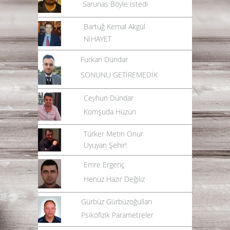
Sarunas Böyle İstedi
Bartuğ Kemal Akgül
NİHAYET
Furkan Dündar
SONUNU GETİREMEDİK
Ceyhun Dündar
Komşuda Hüzün
Türker Metin Onur
Uyuyan Şehir!
Emre Ergenç
Henüz Hazır Değiliz
Gürbüz Gürbüzoğulları
Psikofizik Parametreler