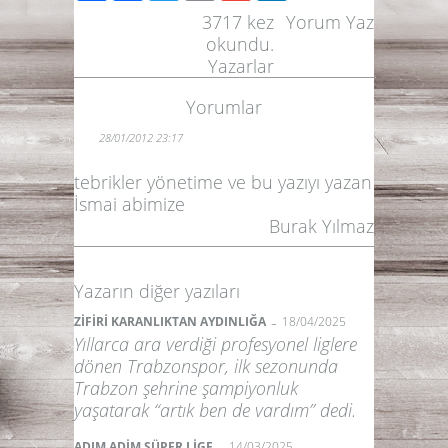
3717
kez
Yorum Yaz
okundu.
Yazarlar
Yorumlar
28/01/2012 23:17
tebrikler yönetime ve bu yazıyı yazan
İsmai abimize
Burak Yılmaz
Yazarın diğer yazıları
-
ZİFİRİ KARANLIKTAN AYDINLIĞA
18/04/2025
Yıllarca ara verdiği profesyonel liglere
dönen Trabzonspor, ilk sezonunda
Trabzon şehrine şampiyonluk
yaşatarak “artık ben de vardım” dedi.
-
ADIM ADİM SÜPER LİGE
14/03/2025