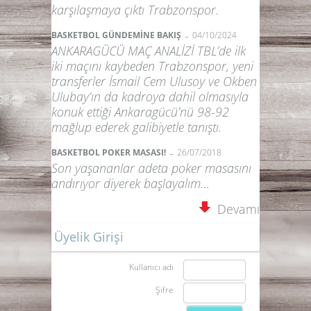
karşılaşmaya çıktı Trabzonspor.
-
BASKETBOL GÜNDEMİNE BAKIŞ
04/10/2024
ANKARAGÜCÜ MAÇ ANALİZİ TBL’de ilk
iki maçını kaybeden Trabzonspor, yeni
transferler İsmail Cem Ulusoy ve Okben
Ulubay’ın da kadroya dahil olmasıyla
konuk ettiği Ankaragücü’nü 98-92
mağlup ederek galibiyetle tanıştı.
-
BASKETBOL POKER MASASI!
26/07/2018
Son yaşananlar adeta poker masasını
andırıyor diyerek başlayalım…
Devamı
Üyelik Girişi
Kullanıcı adı
Şifre