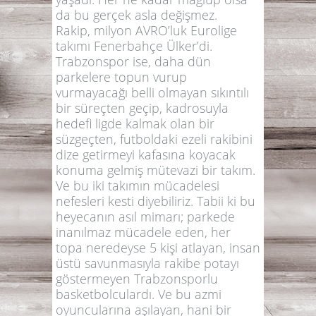
da bu gerçek asla değişmez.
Rakip, milyon AVRO’luk Eurolige
takımı Fenerbahçe Ülker’di.
Trabzonspor ise, daha dün
parkelere topun vurup
vurmayacağı belli olmayan sıkıntılı
bir süreçten geçip, kadrosuyla
hedefi ligde kalmak olan bir
süzgeçten, futboldaki ezeli rakibini
dize getirmeyi kafasına koyacak
konuma gelmiş mütevazi bir takım.
Ve bu iki takımın mücadelesi
nefesleri kesti diyebiliriz. Tabii ki bu
heyecanın asıl mimarı; parkede
inanılmaz mücadele eden, her
topa neredeyse 5 kişi atlayan, insan
üstü savunmasıyla rakibe potayı
göstermeyen Trabzonsporlu
basketbolculardı. Ve bu azmi
oyuncularına aşılayan, hani bir