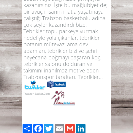
kazanırsınız. İşte bu mağlubiyet de;
bir avuç insanın inatla yaşatmaya
çalıştığı Trabzon basketbolu adına
çok şeyler kazandırdı bize.
Tebrikler topu parkeye vurmak
hedefiyle yola çıkanlar, tebrikler
potanın mütevazi ama dev
adamları, tebrikler bizi ve şehri
heyecana boğmayı başaran koç,
tebrikler salonu dolduran ve
takımını inanılmaz motive eden
Trabzonspor taraftarı. Tebrikler…
TrabzonBasket.Com
Paylaş
Facebook
Twitter
Email
Gmail
LinkedIn