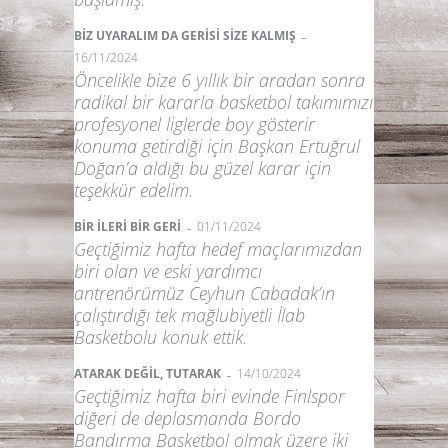
-
BİZ UYARALIM DA GERİSİ SİZE KALMIŞ
16/11/2024
Öncelikle bize 6 yıllık bir aradan sonra
radikal bir kararla basketbol takımımızı
profesyonel liglerde boy gösterir
konuma getirdiği için Başkan Ertuğrul
Doğan’a aldığı bu güzel karar için
teşekkür edelim.
-
BİR İLERİ BİR GERİ
01/11/2024
Geçtiğimiz hafta hedef maçlarımızdan
biri olan ve eski yardımcı
antrenörümüz Ceyhun Cabadak’ın
çalıştırdığı tek mağlubiyetli İlab
Basketbolu konuk ettik.
-
ATARAK DEĞİL, TUTARAK
14/10/2024
Geçtiğimiz hafta biri evinde Finlspor
diğeri de deplasmanda Bordo
Bandırma Basketbol olmak üzere iki