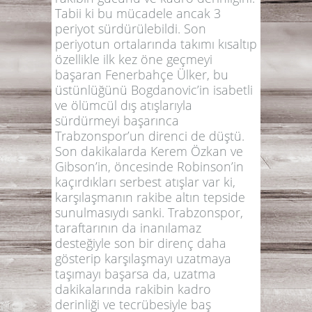
Tabii ki bu mücadele ancak 3
periyot sürdürülebildi. Son
periyotun ortalarında takımı kısaltıp
özellikle ilk kez öne geçmeyi
başaran Fenerbahçe Ülker, bu
üstünlüğünü Bogdanovic’in isabetli
ve ölümcül dış atışlarıyla
sürdürmeyi başarınca
Trabzonspor’un direnci de düştü.
Son dakikalarda Kerem Özkan ve
Gibson’in, öncesinde Robinson’in
kaçırdıkları serbest atışlar var ki,
karşılaşmanın rakibe altın tepside
sunulmasıydı sanki. Trabzonspor,
taraftarının da inanılamaz
desteğiyle son bir direnç daha
gösterip karşılaşmayı uzatmaya
taşımayı başarsa da, uzatma
dakikalarında rakibin kadro
derinliği ve tecrübesiyle baş