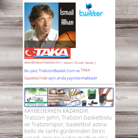
alkan@trabzonbasket.com
( Yazarın Önceki Yazıları )
TAKA
Bu yazı; TrabzonBasket.Com ve
Gazetesi'nde
aynı anda yayınlanmaktadır
KAYBEDERKEN KAZANDIK
Trabzon şehri, Trabzon basketbolu
ve Trabzonspor, basketbol adına
belki de tarihi günlerinden birini
yaşadı. Her ne kadar mağlup olsa