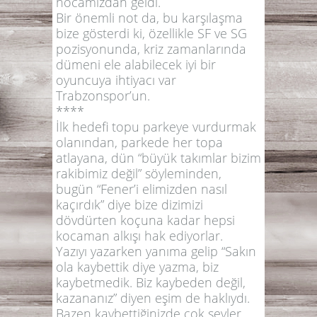
hocamızdan geldi.
Bir önemli not da, bu karşılaşma
bize gösterdi ki, özellikle SF ve SG
pozisyonunda, kriz zamanlarında
dümeni ele alabilecek iyi bir
oyuncuya ihtiyacı var
Trabzonspor’un.
****
İlk hedefi topu parkeye vurdurmak
olanından, parkede her topa
atlayana, dün
“büyük takımlar bizim
rakibimiz değil”
söyleminden,
bugün
“Fener’i elimizden nasıl
kaçırdık”
diye bize dizimizi
dövdürten koçuna kadar hepsi
kocaman alkışı hak ediyorlar.
Yazıyı yazarken yanıma gelip
“Sakın
ola kaybettik diye yazma, biz
kaybetmedik. Biz kaybeden değil,
kazananız”
diyen eşim de haklıydı.
Bazen kaybettiğinizde çok şeyler