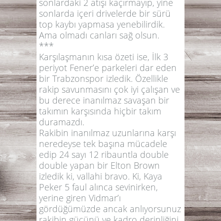
sonlardaki 2 atışı kaçırmayıp, yine
sonlarda içeri drivelerde bir sürü
top kaybı yapmasa yenebilirdik.
Ama olmadı canları sağ olsun.
***
Karşılaşmanın kısa özeti ise, İlk 3
periyot Fener’e parkeleri dar eden
bir Trabzonspor izledik. Özellikle
rakip savunmasını çok iyi çalışan ve
bu derece inanılmaz savaşan bir
takımın karşısında hiçbir takım
duramazdı.
Rakibin inanılmaz uzunlarına karşı
neredeyse tek başına mücadele
edip 24 sayı 12 ribauntla double
double yapan bir Elton Brown
izledik ki, vallahi bravo. Ki, Kaya
Peker 5 faul alınca sevinirken,
yerine giren Vidmar’ı
gördüğümüzde ancak anlıyorsunuz
rakibin gücünü ve kadro derinliğini.