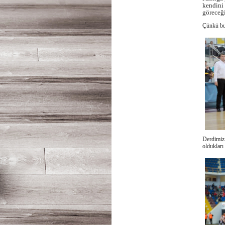
kendini 
göreceği
Çünkü bu 
Derdimiz 
oldukları