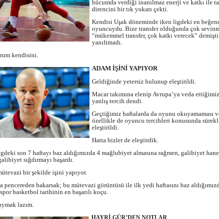
hücumda verdiği inanılmaz enerji ve katkı ile t
direncini bir tık yukarı çekti.
Kendisi Uşak döneminde iken ligdeki en beğen
oyuncuydu. Bize transfer olduğunda çok sevinm
“mükemmel transfer, çok katkı verecek” demişt
yanıltmadı.
rum kendisini.
ADAM İŞİNİ YAPIYOR
Geldiğinde yetersiz bulunup eleştirildi.
Macar takımına elenip Avrupa’ya veda ettiğimiz
yanlış tercih dendi.
Geçtiğimiz haftalarda da oyunu okuyamaması v
özellikle de oyuncu tercihleri konusunda sürekl
eleştirildi.
Hatta bizler de eleştirdik.
igdeki son 7 haftayı baz aldığımızda 4 mağlubiyet almasına rağmen, galibiyet han
alibiyet sığdırmayı başardı.
ütevazi bir şekilde işini yapıyor.
a pencereden bakarsak; bu mütevazi görüntüsü ile ilk yedi haftasını baz aldığımız
por basketbol tarihinin en başarılı koçu.
uymak lazım.
HAYRİ GÜR’DEN NOTLAR