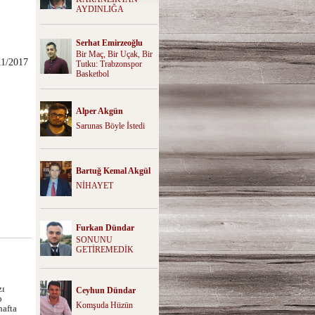
AYDINLIĞA
Serhat Emirzeoğlu
Bir Maç, Bir Uçak, Bir
11/2017
Tutku: Trabzonspor
Basketbol
Alper Akgün
Sarunas Böyle İstedi
Bartuğ Kemal Akgül
NİHAYET
Furkan Dündar
SONUNU
GETİREMEDİK
zı
Ceyhun Dündar
p
Komşuda Hüzün
hafta