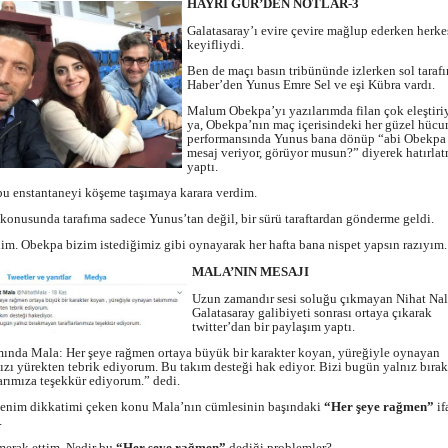
HAYRİ GÜR’DEN NOTLAR-3
Galatasaray’ı evire çevire mağlup ederken herke
keyifliydi.
Ben de maçı basın tribününde izlerken sol taraf
Haber’den Yunus Emre Sel ve eşi Kübra vardı.
Malum Obekpa’yı yazılarımda filan çok eleştir
ya, Obekpa’nın maç içerisindeki her güzel hüc
performansında Yunus bana dönüp “abi Obekpa
mesaj veriyor, görüyor musun?” diyerek hatırla
yaptı.
bu enstantaneyi köşeme taşımaya karara verdim.
onusunda tarafıma sadece Yunus’tan değil, bir sürü taraftardan gönderme geldi.
im. Obekpa bizim istediğimiz gibi oynayarak her hafta bana nispet yapsın razıyım.
MALA’NIN MESAJI
Uzun zamandır sesi soluğu çıkmayan Nihat Nala
Galatasaray galibiyeti sonrası ortaya çıkarak
twitter’dan bir paylaşım yaptı.
mında Mala: Her şeye rağmen ortaya büyük bir karakter koyan, yüreğiyle oynayan
ızı yürekten tebrik ediyorum. Bu takım desteği hak ediyor. Bizi bugün yalnız bır
larımıza teşekkür ediyorum.” dedi.
enim dikkatimi çeken konu Mala’nın cümlesinin başındaki
“Her şeye rağmen”
if
.
merak ettim. Nedir bu
“Her şeye rağmen”
dediği problemler?