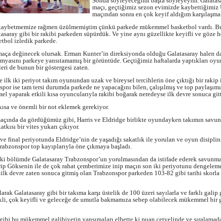
Sonda söyleyeceğimi başta söyleyeyim. Galatas
maçı, geçtiğimiz sezon evimizde kaybettiğimiz
maçından sonra en çok keyif aldığım karşılaşma
kaybetmemize rağmen üzülmemiştim çünkü parkede mükemmel basketbol vardı. B
tasaray gibi bir rakibi parkeden süpürdük. Ve yine aynı güzellikte keyifli ve göze 
etbol izledik parkede.
maça değinecek olursak. Erman Kunter’in direksiyonda olduğu Galatasaray halen d
myasını parkeye yansıtamamış bir görüntüde. Geçtiğimiz haftalarda yaptıkları oy
eri de bunun bir göstergesi zaten.
e ilk iki periyot takım oyunundan uzak ve bireysel tercihlerin öne çıktığı bir rakip 
por ise tam tersi durumda parkede ne yapacağını bilen, çalışılmış ve top paylaşım
 yaparak etkili kısa oyuncularıyla rakibi boğarak neredeyse ilk devre sonuca gitt
ısa ve önemli bir not eklemek gerekiyor.
açında da gördüğümüz gibi, Harris ve Eldridge birlikte oyundayken takımın savu
tkısı bir vites yukarı çıkıyor.
e final periyotunda Eldridge’nin de yaşadığı sakatlık ile yorulan ve oyun disipli
rabzonspor top kayıplarıyla öne çıkmaya başladı.
iki bölümde Galatasaray Trabzonspor’un yorulmasından da istifade ederek savunma
irip Göksenin ile de çok rahat çemberimize inip maçın son iki periyotunu dengelem
ilk devre zaten sonuca gitmiş olan Trabzonspor parkeden 103-82 gibi tarihi skorla
arak Galatasaray gibi bir takıma karşı üstelik de 100 üzeri sayılarla ve farklı galip
kli, çok keyifli ve geleceğe de umutla bakmamıza sebep olabilecek mükemmel bir g
gibi bu mükemmel galibiyetin yansımaları elbette ki puan cetvelinde ve sıralamad