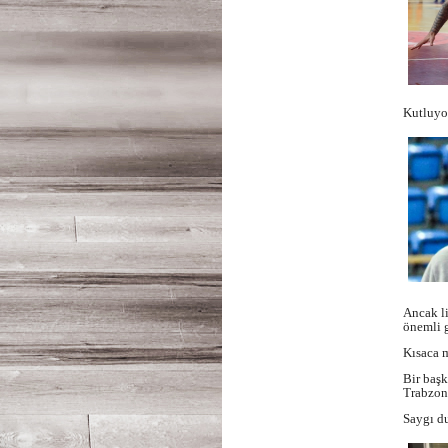
Kutluyo
Ancak l
önemli g
Kısaca m
Bir başk
Trabzons
Saygı d