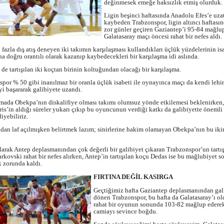
değinmesek emeğe haksızlık etmiş olurduk.
Ligin beşinci haftasında Anadolu Efes’e uz
kaybeden Trabzonspor, ligin altıncı haftasın
zor günler geçiren Gaziantep’i 95-84 mağlu
Galatasaray maçı öncesi rahat bir nefes aldı.
 fazla dış atış deneyen iki takımın karşılaşması kullandıkları üçlük yüzdelerinin is
na doğru orantılı olarak kazanıp kaybedecekleri bir karşılaşma idi aslında.
 de tartışılan iki koçtan birinin koltuğundan olacağı bir karşılaşma.
por % 50 gibi inanılmaz bir oranla üçlük isabeti ile oynayınca maçı da kendi lehi
i başararak galibiyete uzandı.
şmada Obekpa’nın diskalifiye olması takımı olumsuz yönde etkilemesi beklenirken
rris’in aldığı süreler yukarı çıkıp bu oyuncunun verdiği katkı da galibiyette önemli 
iyebiliriz.
dan laf açılmışken belirtmek lazım; sinirlerine hakim olamayan Obekpa’nın bu iki
arak Antep deplasmanından çok değerli bir galibiyet çıkaran Trabzonspor’un tartış
kovski rahat bir nefes alırken, Antep’in tartışılan koçu Dedas ise bu mağlubiyet so
 zorunda kaldı.
FIRTINA DEĞİL KASIRGA
Geçtiğimiz hafta Gaziantep deplasmanından gal
dönen Trabzonspor, bu hafta da Galatasaray’ı o
rahat bir oyunun sonunda 103-82 mağlup edere
camiayı sevince boğdu.