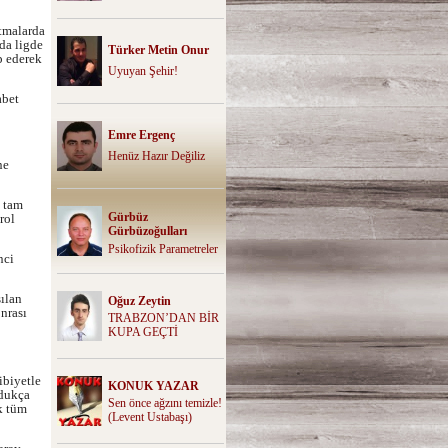
atmalarda
da ligde
Türker Metin Onur
p ederek
Uyuyan Şehir!
abet
Emre Ergenç
Henüz Hazır Değiliz
ne
, tam
Gürbüz
rol
Gürbüzoğulları
Psikofizik Parametreler
nci
ılan
Oğuz Zeytin
nrası
TRABZON’DAN BİR
KUPA GEÇTİ
ibiyetle
KONUK YAZAR
ldukça
Sen önce ağzını temizle!
k tüm
(Levent Ustabaşı)