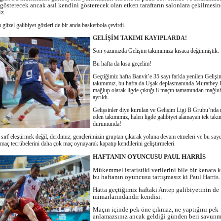
gösterecek ancak asıl kendini gösterecek olan etken taraftarın salonlara çekilmesi
z.
güzel galibiyet gözleri de bir anda basketbola çevirdi.
GELİŞİM TAKIMI KAYIPLARDA!
Son yazımızda Gelişim takımımıza kısaca değinmiştik.
Bu hafta da kısa geçelim!
Geçtiğimiz hafta Banvit’e 35 sayı farkla yenilen Gelişi
takımımız, bu hafta da Uşak deplasmanında Muratbey
mağlup olarak ligde çıktığı 8 maçın tamamından mağlub
ayrıldı.
Gelişsinler diye kurulan ve Gelişim Ligi B Grubu’nda
eden takımımız, halen ligde galibiyet alamayan tek takı
durumunda!
sırf eleştirmek değil, derdimiz; gençlerimizin gruptan çıkarak yoluna devam etmeleri ve bu say
 maç tecrübelerini daha çok maç oynayarak kapatıp kendilerini geliştirmeleri.
HAFTANIN OYUNCUSU PAUL HARRİS
Mükemmel istatistiki verilerini bile bir kenara 
bu haftanın oyuncusu tartışmasız ki Paul Harris.
Hatta geçtiğimiz haftaki Antep galibiyetinin de
mimarlarındandır kendisi.
Maçın içinde pek öne çıkmaz, ne yaptığını pek
anlamazsınız ancak geldiği günden beri savunm