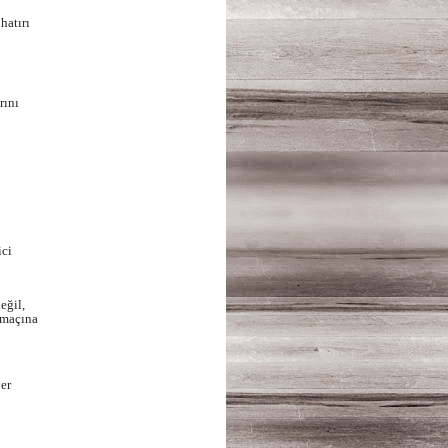
hatırı
rını
ici
eğil,
l maçına
ber