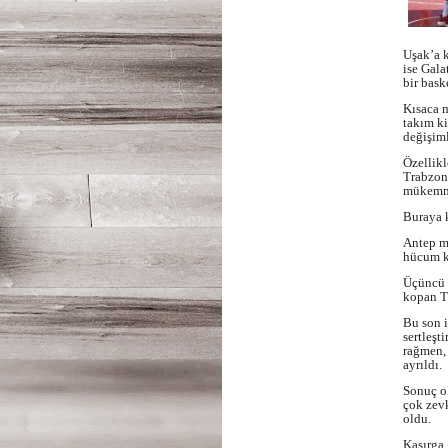
Uşak’a 
ise Gala
bir bask
Kısaca 
takım ki
değişiml
Özellikl
Trabzons
mükemmel
Buraya k
Antep m
hücum ka
Üçüncü v
kopan T
Bu son 
sertleşt
rağmen, 
ayrıldı.
Sonuç ol
çok zev
oldu.
Kasırga 