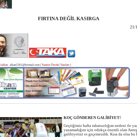
FIRTINA DEĞİL KASIRGA
21/
/ialkan
alkan5361@hotmail.com
( Yazarın Önceki Yazıları )
KOÇ GÖNDEREN GALİBİYET!
Geçtiğimiz hafta rahatsızlığım nedeni ile ya
yazamadığım için odukça önemli olan Ante
galibiyetini es geçemezdik. Kısa da olsa bu 