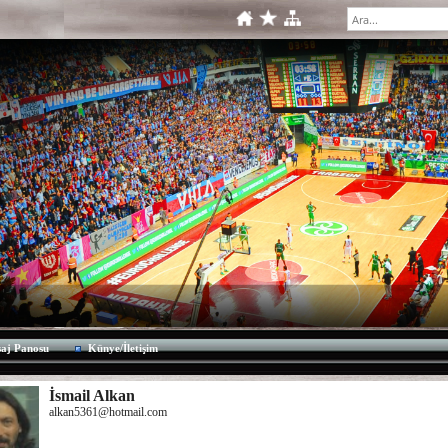
aj Panosu
Künye/İletişim
İsmail Alkan
alkan5361@hotmail.com