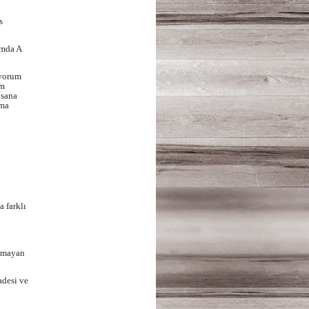
s
ımda A
iyorum
um
 sana
tma
 farklı
akmayan
adesi ve