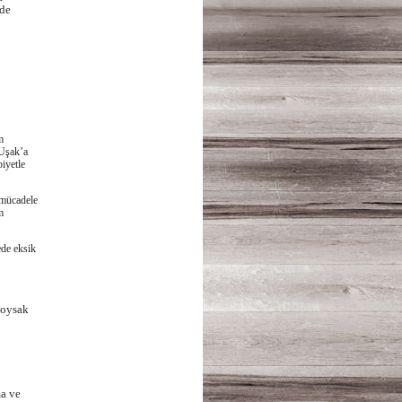
nde
m
 Uşak’a
iyetle
 mücadele
m
ede eksik
koysak
a ve