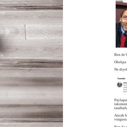
Ben de 
Obekpa k
Ne diyel
Paylaşı
takımım
taraftar
Ancak b
vurgusu
Ben de 