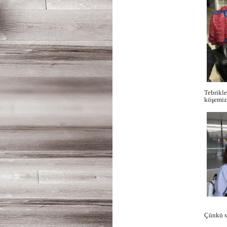
Tebrikle
köşemize
Çünkü sa