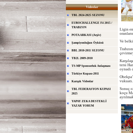
Videolar
TBL 2024-2025 SEZONU
EUROCHALLENGE F4 2015 /
TRABZON
Ligin en
oranları
POTA ARKASI (Arşiv)
Ve belki
Şampiyonluğun Öyküsü
Trabzons
BBL 2010-2011 SEZONU
çevirmey
TB2L 2009-2010
Karşıla
tersi Ha
TS-MP Sponsorluk Anlaşması
oynadı d
Türkiye Kupası-2011
Obekpa’
vukuatı.
Karışık Videolar
Sonuç ol
TBL FEDERASYON KUPASI
koçu Mar
2025
ayrılmak
YAPAY ZEKA DESTEKLİ
YAZAR YORUM