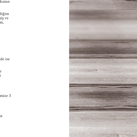
akımın
diğim
iş ve
im,
de ise
e
i
emize 3
da