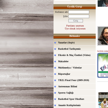
Üyelik Girişi
Kullanıcı adı
Şifre
Parolamı unuttum
Üye olmak istiyorum
Bölümler
Yazarlar (Arşiv)
Basketbol Tarihçemiz
twitter.com
Fikstür & Maç Özetleri (Video)
Makaleler
Multimedya / Videolar
Röportajlar
TB2L/Final Four (2009-2010)
Antrenman Bilimi
Sporcu Sağlığı
Basketbol Spor Okulları
Amatör Kulüplerimiz