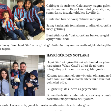
Galibiyet ile süslenen Galatasaray maçına gelen 
sayılır taraftar ile Hayri Gür oldukça renkli, maç
sonunda ise insanlar oldukça keyifliydi.
Bunlardan biri de Savaş Yılmaz kardeşimiz.
Savaş kardeşimiz formalarını giydirerek çocukla
maça getirmiş.
Beni görünce de “bak çocuklara basket sevgisi
aşılıyorum” dedi.
r Savaş. Sen Hayri Gür’de bu güzel görüntünün oluşmasına vesile ol, biz de keyifle
 taşırız.
HAYRİ GÜR’DEN NOTLAR-2
Hayri Gür’deki güzellikleri gözlemlerken yönet
kardeşimiz Vahap Öztel’i ailesi ile görünce
fotoğraflayıp köşeme taşımak geldi içimden.
Köşeme taşınması elbette yönetici olmasından d
hafta sonu aktivitesi olarak ailece bir basketbo
gelmeleri oldu.
Bu güzelliği de elbette es geçemezdik.
Bu vesileyle tüm ailelerimizi çocuklarıyla bera
basketbol maçlarımıza bekliyorum.
lonlar kızlarımızla, çocuklarımızla ve ailelerimizle çok daha güzel.