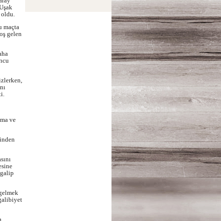
aray
 Uşak
 oldu.
u maçta
hoş gelen
aha
uncu
izlerken,
ını
i.
nma ve
ninden
sını
esine
 galip
 gelmek
alibiyet
a