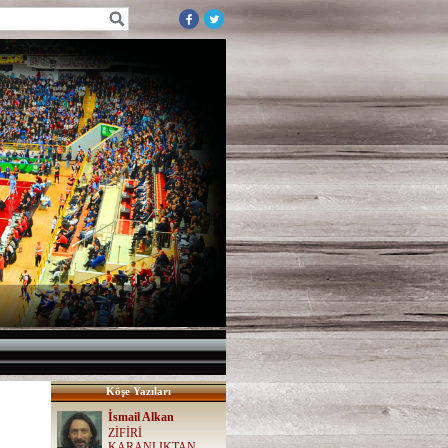
Köşe Yazıları
İsmail Alkan
ZİFİRİ
KARANLIKTAN