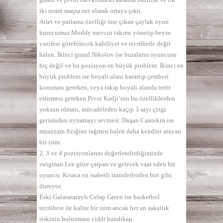
iki resmi maçta net olarak ortaya çıktı.
Atlet ve patlama özelliği öne çıkan çaylak oyun
kurucumuz Moddy mevcut takımı yönetip beyin
vazifesi görebilecek kabiliyet ve tecrübede değil
halen. İkinci guard Nikolov ise buraların oyuncusu
hiç değil ve bu pozisyon en büyük problem. İkinci en
büyük problem ise boyalı alanı karartıp çemberi
koruması gereken, veya rakip boyalı alanda terör
estirmesi gereken Pivot Kadji’nin bu özelliklerden
yoksun olması, mücadeleden kaçıp 3 sayı çizgi
gerisinden oynamayı sevmesi. Duşan Cantekin ise
muazzam fiziğine rağmen halen daha kendini arayan
bir isim.
2, 3 ve 4 pozisyonlarını değerlendirdiğimizde
swigman Lee göze çarpan ve gelecek vaat eden bir
oyuncu. Kısaca en isabetli transferlerden biri gibi
duruyor.
Eski Galatasaraylı Celap Green ise basketbol
tecrübesi ile kalite bir isim ancak her an sakatlık
riskinin bulunması ciddi handikap.