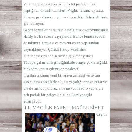
Ve kulübün bu sezon uzun forfet pozisyonuna
yaptığı en önemli transferi Wright. Takıma uyumu,
hırsı ve pes etmeyen yapısıyla en değerli transferimiz
gibi duruyor.
Geçen sezonlarını mumla aradığımız eski oyuncumuz
Hardy ise bu sezon kayıplarda. Bence bunun sebebi
de takımın kimyası ve mevcut oyun yapısından
kaynaklanıyor. Çünkü Hardy kendisine
kurulan/hazırlanan setlere alışık bir oyuncu.
Tüm parçaları birleştirdiğimizde ortaya çokta sağlıklı
bir kadro yapısı çıkmıyor maalesef.
İnşallah takımın yeni bir araya gelmesi ve uyum
süreci gibi etkenlerle sıkıntı yaşadığı ortaya çıkar ve
biz de mahcup oluruz ama mevcut kadro yapısıyla
pek parlak bir gelecek bizi beklemiyor gibi
gözüküyor.
İLK MAÇ İLK FARKLI MAĞLUBİYET
Çeşitli