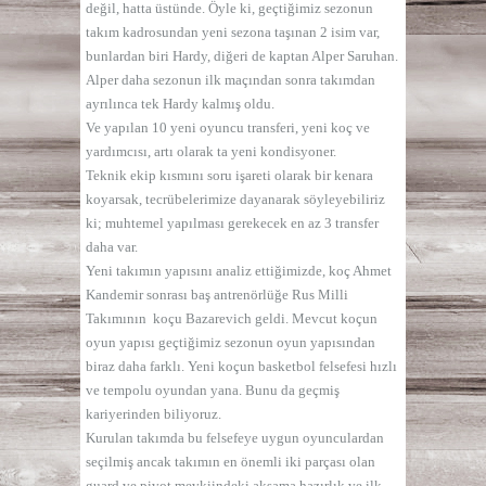
değil, hatta üstünde. Öyle ki, geçtiğimiz sezonun
takım kadrosundan yeni sezona taşınan 2 isim var,
bunlardan biri Hardy, diğeri de kaptan Alper Saruhan.
Alper daha sezonun ilk maçından sonra takımdan
ayrılınca tek Hardy kalmış oldu.
Ve yapılan 10 yeni oyuncu transferi, yeni koç ve
yardımcısı, artı olarak ta yeni kondisyoner.
Teknik ekip kısmını soru işareti olarak bir kenara
koyarsak, tecrübelerimize dayanarak söyleyebiliriz
ki; muhtemel yapılması gerekecek en az 3 transfer
daha var.
Yeni takımın yapısını analiz ettiğimizde, koç Ahmet
Kandemir sonrası baş antrenörlüğe Rus Milli
Takımının koçu Bazarevich geldi. Mevcut koçun
oyun yapısı geçtiğimiz sezonun oyun yapısından
biraz daha farklı. Yeni koçun basketbol felsefesi hızlı
ve tempolu oyundan yana. Bunu da geçmiş
kariyerinden biliyoruz.
Kurulan takımda bu felsefeye uygun oyunculardan
seçilmiş ancak takımın en önemli iki parçası olan
guard ve pivot mevkiindeki aksama hazırlık ve ilk