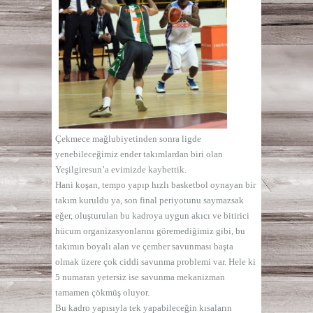
Çekmece mağlubiyetinden sonra ligde
yenebileceğimiz ender takımlardan biri olan
Yeşilgiresun’a evimizde kaybettik.
Hani koşan, tempo yapıp hızlı basketbol oynayan bir
takım kuruldu ya, son final periyotunu saymazsak
eğer, oluşturulan bu kadroya uygun akıcı ve bitirici
hücum organizasyonlarını göremediğimiz gibi, bu
takımın boyalı alan ve çember savunması başta
olmak üzere çok ciddi savunma problemi var. Hele ki
5 numaran yetersiz ise savunma mekanizman
tamamen çökmüş oluyor.
Bu kadro yapısıyla tek yapabileceğin kısaların