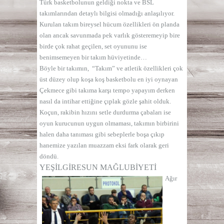
Türk basketbolunun geldiği nokta ve BSL
takımlarından detaylı bilgisi olmadığı anlaşılıyor.
Kurulan takım bireysel hücum özellikleri ön planda
olan ancak savunmada pek varlık gösteremeyip bire
birde çok rahat geçilen, set oyununu ise
benimsemeyen bir takım hüviyetinde…
Böyle bir takımın, “Takım” ve atletik özellikleri çok
üst düzey olup koşa koş basketbolu en iyi oynayan
Çekmece gibi takıma karşı tempo yapayım derken
nasıl da intihar ettiğine çıplak gözle şahit olduk.
Koçun, rakibin hızını setle durdurma çabaları ise
oyun kurucunun uygun olmaması, takımın birbirini
halen daha tanıması gibi sebeplerle boşa çıkıp
hanemize yazılan muazzam eksi fark olarak geri
döndü.
YEŞİLGİRESUN MAĞLUBİYETİ
Ağır