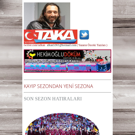
twitter.com/ialkan
alkan5361@hotmail.com
( Yazarın Önceki Yazıları )
KAYIP SEZONDAN YENİ SEZONA
SON SEZON HATIRALARI