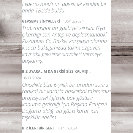
Federasyonu’nun daveti ile kendini bir
anda TBL’de buldu.
-
GEVŞEME SİNYALLERİ
06/12/2024
Trabzonspor’un galibiyet serisini 6’ya
çıkardığı son Antep ve deplasmandaki
Pizzabulls Co Basket karşılaşmalarına
kısaca baktığımızda takım özgüven
kaynaklı gevşeme sinyalleri vermeye
başlamış.
-
BİZ UYARALIM DA GERİSİ SİZE KALMIŞ
16/11/2024
Öncelikle bize 6 yıllık bir aradan sonra
radikal bir kararla basketbol takımımızı
profesyonel liglerde boy gösterir
konuma getirdiği için Başkan Ertuğrul
Doğan’a aldığı bu güzel karar için
teşekkür edelim.
-
BİR İLERİ BİR GERİ
01/11/2024