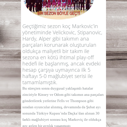
Geçtiğimiz sezon koç Markovic’in
yönetiminde Velickovic, Stipanovic,
Hardy, Alper gibi takımın ana
parçaları korunarak oluşturulan
oldukça maliyetli bir takım ile
sezona en kötü ihtimal play-off
hedefi ile başlanmış, ancak evdeki
hesap çarşıya uymayınca ilk 5
haftayı 5-0 mağlubiyet serisi ile
tamamlamıştık.
Bu süreçten sonra duygusal yaklaşımlı hatalar
zinciriyle Kinsey ve Odom gibi takımın ana parçaları
gönderilerek yerlerine Fells ve Thompson gibi
sıradan oyuncular alınmış, devamında da Şubat ayı
sonunda Türkiye Kupası’nda Daçka’dan alınan 30
farklı mağlubiyet sonrası koç Markoviç ile oldukça
geç gelen bir ayrılık yaşanmıştı