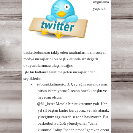
uygulama
yaparak
basketbolumuzu takip eden taraftarlarımızın sosyal
medya mesajlarını bu başlık altında siz değerli
okuyucularımıza ulaştıracağız.
İşte bu haftanın tarafıma gelen mesajlarından
seçtiklerim:
-
@burakkalimeric:
3. Çeyreğin sonunda maç
bitsin istemiyoruz 2 sezon önceki coşku ve
heyecan olsun.
-
@61_kere:
Mesela bir istikrarımız yok. Her
yıl sil baştan kadro kuruyoruz ve risk alarak,
yüreğimiz ağzımızda sezona başlıyoruz. Bir
basketbol kulübü yönetiyorlar, "daha
kurumsal" olup "her anlamda" gereken özeni