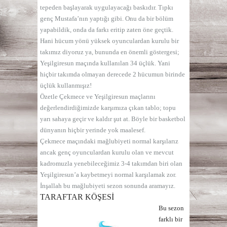
tepeden başlayarak uygulayacağı baskıdır. Tıpkı
genç Mustafa’nın yaptığı gibi. Onu da bir bölüm
yapabildik, onda da farkı eritip zaten öne geçtik.
Hani hücum yönü yüksek oyunculardan kurulu bir
takımız diyoruz ya, bununda en önemli göstergesi;
Yeşilgiresun maçında kullanılan 34 üçlük. Yani
hiçbir takımda olmayan derecede 2 hücumun birinde
üçlük kullanmışız!
Özetle Çekmece ve Yeşilgiresun maçlarını
değerlendirdiğimizde karşımıza çıkan tablo; topu
yarı sahaya geçir ve kaldır şut at. Böyle bir basketbol
dünyanın hiçbir yerinde yok maalesef.
Çekmece maçındaki mağlubiyeti normal karşılarız
ancak genç oyunculardan kurulu olan ve mevcut
kadromuzla yenebileceğimiz 3-4 takımdan biri olan
Yeşilgiresun’a kaybetmeyi normal karşılamak zor.
İnşallah bu mağlubiyeti sezon sonunda aramayız.
TARAFTAR KÖŞESİ
Bu sezon
farklı bir