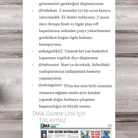
göstermeleri gerektiğini düşünüyorum.
-
@ttsfurkan:
3 sezondur iyi bir oyun kurucu
izleyemedik. El-Amini özlüyoruz. 2 sezon
önce Avrupa finali ve ligde play-off
başarılarının ardından çıtayı yükseltmemiz
gerekirken bugün ligde kalmayı
konuşuyoruz.
-
serhatgedikli2
: Umarım her yaz basketbol
kapanmaz inşallah diye düşünmem.
-
@trabzonist
:
İ
dari ya da teknik, futboldaki
yanl
ış
lar
ı
m
ı
z
ı
n izd
üşü
m
ü
n
ü
baskette
ya
ş
amayal
ı
m..
-
@ademguleer:
TS'un her sene belli sorunları
olmasına rağmen ısrarla aynı hataları
yaparak doğru bulmaya çalışması
başarısızlığın en büyük sorunu.
TAKA Gazete Link için
TIKLAYINIZ