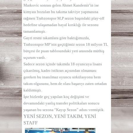
Markovic sonrası gelen Ahmet Kandemir’in ise
kimyası bozulan bu takıma takviye yapmasına
rağmen Trabzonspor M,P sezon başındaki play-off
hedefine ulaşamadan hayal kırıklığı ile sezonu
tamamlamıştı.
Gayri resmi rakamlara göre baktığımızda,
Trabzonspor MP’nin geçtiğimiz sezon 18 milyon TL
bütçesi ile puan tablosundaki yeri arasında müthiş
uçurum vardı.
Sadece sezon içinde takımda 18 oyuncuya lisans
çıkarılmış, kadro istikrarı açısından olmaması
gereken bu inanılmaz oyuncu sirkülasyonu hem
takım olgusunu, hem de olası başarıyı zaten ortadan
kaldırmıştı.
İşte bizlerde geç yapılan koç değişimi ve
devamındaki yanlış transfer politikaları sonucu
yaşanan bu sezona
“Kayıp Sezon”
adını vermiştik.
YENİ SEZON, YENİ TAKIM, YENİ
STAFF