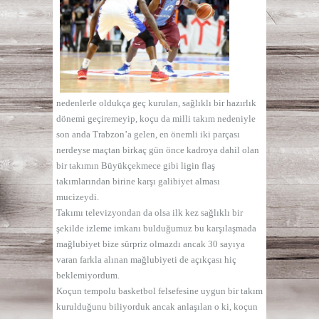
nedenlerle oldukça geç kurulan, sağlıklı bir hazırlık
dönemi geçiremeyip, koçu da milli takım nedeniyle
son anda Trabzon’a gelen, en önemli iki parçası
nerdeyse maçtan birkaç gün önce kadroya dahil olan
bir takımın Büyükçekmece gibi ligin flaş
takımlarından birine karşı galibiyet alması
mucizeydi.
Takımı televizyondan da olsa ilk kez sağlıklı bir
şekilde izleme imkanı bulduğumuz bu karşılaşmada
mağlubiyet bize sürpriz olmazdı ancak 30 sayıya
varan farkla alınan mağlubiyeti de açıkçası hiç
beklemiyordum.
Koçun tempolu basketbol felsefesine uygun bir takım
kurulduğunu biliyorduk ancak anlaşılan o ki, koçun