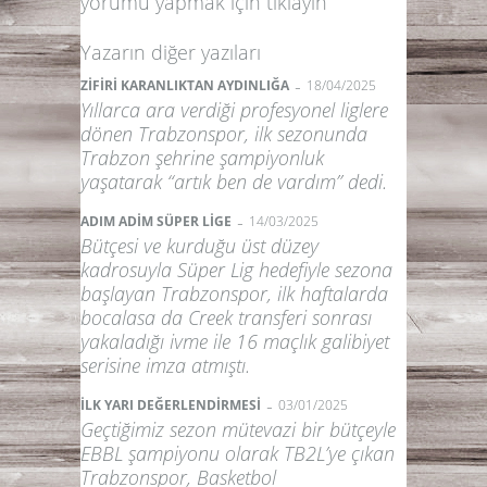
yorumu yapmak için
tıklayın
Yazarın diğer yazıları
-
ZİFİRİ KARANLIKTAN AYDINLIĞA
18/04/2025
Yıllarca ara verdiği profesyonel liglere
dönen Trabzonspor, ilk sezonunda
Trabzon şehrine şampiyonluk
yaşatarak “artık ben de vardım” dedi.
-
ADIM ADİM SÜPER LİGE
14/03/2025
Bütçesi ve kurduğu üst düzey
kadrosuyla Süper Lig hedefiyle sezona
başlayan Trabzonspor, ilk haftalarda
bocalasa da Creek transferi sonrası
yakaladığı ivme ile 16 maçlık galibiyet
serisine imza atmıştı.
-
İLK YARI DEĞERLENDİRMESİ
03/01/2025
Geçtiğimiz sezon mütevazi bir bütçeyle
EBBL şampiyonu olarak TB2L’ye çıkan
Trabzonspor, Basketbol