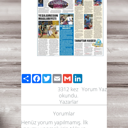
Paylaş
Facebook
Twitter
Email
Gmail
LinkedIn
3312
kez
Yorum Yaz
okundu.
Yazarlar
Yorumlar
Henüz yorum yapılmamış. İlk