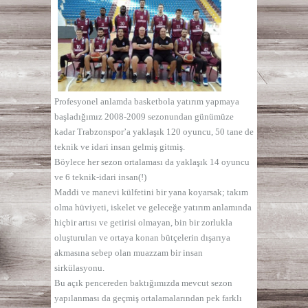
Profesyonel anlamda basketbola yatırım yapmaya
başladığımız 2008-2009 sezonundan günümüze
kadar Trabzonspor’a yaklaşık 120 oyuncu, 50 tane de
teknik ve idari insan gelmiş gitmiş.
Böylece her sezon ortalaması da yaklaşık 14 oyuncu
ve 6 teknik-idari insan(!)
Maddi ve manevi külfetini bir yana koyarsak; takım
olma hüviyeti, iskelet ve geleceğe yatırım anlamında
hiçbir artısı ve getirisi olmayan, bin bir zorlukla
oluşturulan ve ortaya konan bütçelerin dışarıya
akmasına sebep olan muazzam bir insan
sirkülasyonu.
Bu açık pencereden baktığımızda mevcut sezon
yapılanması da geçmiş ortalamalarından pek farklı