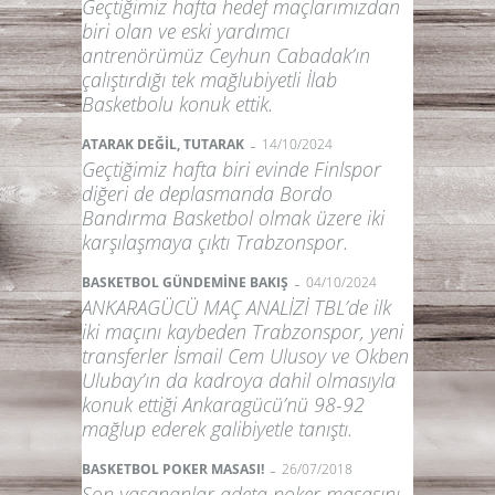
Geçtiğimiz hafta hedef maçlarımızdan
biri olan ve eski yardımcı
antrenörümüz Ceyhun Cabadak’ın
çalıştırdığı tek mağlubiyetli İlab
Basketbolu konuk ettik.
-
ATARAK DEĞİL, TUTARAK
14/10/2024
Geçtiğimiz hafta biri evinde Finlspor
diğeri de deplasmanda Bordo
Bandırma Basketbol olmak üzere iki
karşılaşmaya çıktı Trabzonspor.
-
BASKETBOL GÜNDEMİNE BAKIŞ
04/10/2024
ANKARAGÜCÜ MAÇ ANALİZİ TBL’de ilk
iki maçını kaybeden Trabzonspor, yeni
transferler İsmail Cem Ulusoy ve Okben
Ulubay’ın da kadroya dahil olmasıyla
konuk ettiği Ankaragücü’nü 98-92
mağlup ederek galibiyetle tanıştı.
-
BASKETBOL POKER MASASI!
26/07/2018
Son yaşananlar adeta poker masasını